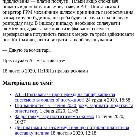
підключення — платні послуги. Тільки якщо споживач
подасть відповідну письмову заяву в АТ «Полтавагаз» і
оператор ГРМ механічним шляхом припинить газопостачання
в квартиру чи будинок, не треба буде сплачувати за послугу
розподілу газу. В іншому випадку необхідно сплачувати
щомісячно, адже за кожною газифікованою оселею
зарезервована потужність газових мереж та треба здійснювати
постійні заходи, нести витрати за їх обслуговування.
— Дякую за коментарі.
Пресслужба АТ «Полтавагаз»
18 лютого 2020, 11:18
На правах реклами
Матеріали по темі:
АТ «Полтавагаз» про перехід на тарифікацію за
системою замовленої потужності
24 грудня 2019, 15:58
Що змінюється з 1 січня 2020 року: зарплати, податки та
оплата газу
1 січня 2020, 11:45
За доставку газу платитимемо окремо
15 січня 2020,
10:27
Дві платіжки за газ: кому і навіщо потрібно платити за
доставку палива
18 лютого 2020, 12:18