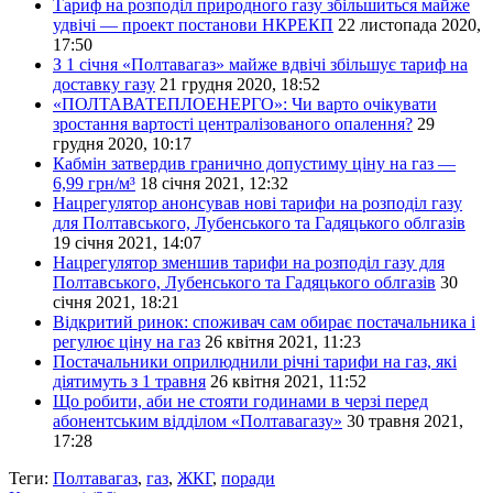
Тариф на розподіл природного газу збільшиться майже
удвічі — проект постанови НКРЕКП
22 листопада 2020,
17:50
З 1 січня «Полтавагаз» майже вдвічі збільшує тариф на
доставку газу
21 грудня 2020, 18:52
«ПОЛТАВАТЕПЛОЕНЕРГО»: Чи варто очікувати
зростання вартості централізованого опалення?
29
грудня 2020, 10:17
Кабмін затвердив гранично допустиму ціну на газ —
6,99 грн/м³
18 січня 2021, 12:32
Нацрегулятор анонсував нові тарифи на розподіл газу
для Полтавського, Лубенського та Гадяцького облгазів
19 січня 2021, 14:07
Нацрегулятор зменшив тарифи на розподіл газу для
Полтавського, Лубенського та Гадяцького облгазів
30
січня 2021, 18:21
Відкритий ринок: споживач сам обирає постачальника і
регулює ціну на газ
26 квітня 2021, 11:23
Постачальники оприлюднили річні тарифи на газ, які
діятимуть з 1 травня
26 квітня 2021, 11:52
Що робити, аби не стояти годинами в черзі перед
абонентським відділом «Полтавагазу»
30 травня 2021,
17:28
Теги:
Полтавагаз
,
газ
,
ЖКГ
,
поради