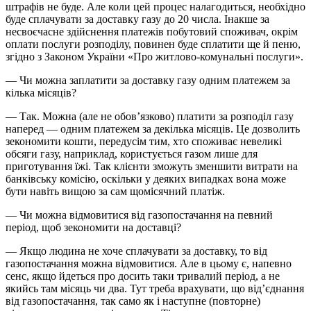
штрафів не буде. Але коли цей процес налагодиться, необхідно
буде сплачувати за доставку газу до 20 числа. Інакше за
несвоєчасне здійснення платежів побутовий споживач, окрім
оплати послуги розподілу, повинен буде сплатити ще й пеню,
згідно з Законом України «Про житлово-комунальні послуги».
— Чи можна заплатити за доставку газу одним платежем за
кілька місяців?
— Так. Можна (але не обов’язково) платити за розподіл газу
наперед — одним платежем за декілька місяців. Це дозволить
зекономити кошти, передусім тим, хто споживає невеликі
обсяги газу, наприклад, користується газом лише для
приготування їжі. Так клієнти зможуть зменшити витрати на
банківську комісію, оскільки у деяких випадках вона може
бути навіть вищою за сам щомісячний платіж.
— Чи можна відмовитися від газопостачання на певний
період, щоб зекономити на доставці?
— Якщо людина не хоче сплачувати за доставку, то від
газопостачання можна відмовитися. Але в цьому є, напевно
сенс, якщо йдеться про досить таки тривалий період, а не
якийсь там місяць чи два. Тут треба врахувати, що від’єднання
від газопостачання, так само як і наступне (повторне)