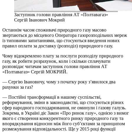
Заступник голови правління АТ «Полтавагаз»
Сергій Іванович Мокрий
Останнім часом споживачі природного газу масово
звертаються до місцевого Оператора газорозподільних мереж
із типовими запитаннями, що стосуються введення нових
правил оплати за доставку (розподіл) природного газу.
Чому відокремлено плату за послуги розподілу природного
газу, як робити розрахунок, коли і скільки сплачувати
розповідає читачам заступник голови правління АТ
«Полтавагаз» Сергій МОКРИЙ.
— Сергію Івановичу, чому з початку року з’явилося два
рахунки за газ?
— Постійні трансформації в нашому суспільстві,
реформування, зміни в законодавстві, що стосуються різних
сфер народного господарювання, не оминули і газову галузь.
Зокрема, в Україні діє Закон «Про ринок газу», однією з вимог
якого є створення конкурентного ринку природного газу та
впорядкування відносин між його суб’єктами за принципом
розмежування відповідальності. Ще у 2015 році функції