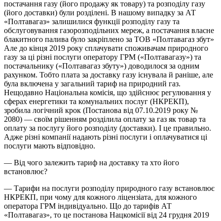
постачання газу (його продажу як товару) та розподілу газу
(його доставки) були розділені. В нашому випадку за АТ
«Полтавагаз» залишилися функції розподілу газу та
обслуговування газорозподільних мереж, а постачання власне
блакитного палива було закріплено за ТОВ «Полтавагаз збут»
Але до кінця 2019 року сплачувати споживачам природного
газу за ці різні послуги оператору ГРМ («Полтавагазу») та
постачальнику («Полтавагаз збуту») доводилося за одним
рахунком. Тобто плата за доставку газу існувала й раніше, але
була включена у загальний тариф на природний газ.
Нещодавно Національна комісія, що здійснює регулювання у
сферах енергетики та комунальних послуг (НКРЕКП),
зробила логічний крок (Постанова від 07.10.2019 року №
2080) — своїм рішенням розділила оплату за газ як товар та
оплату за послугу його розподілу (доставки). І це правильно.
Адже різні компанії надають різні послуги і оплачуватися ці
послуги мають відповідно.
— Від чого залежить тариф на доставку та хто його
встановлює?
— Тарифи на послуги розподілу природного газу встановлює
НКРЕКП, при чому для кожного ліцензіата, для кожного
оператора ГРМ індивідуально. Що до тарифів АТ
«Полтавагаз», то це постанова Нацкомісії від 24 грудня 2019