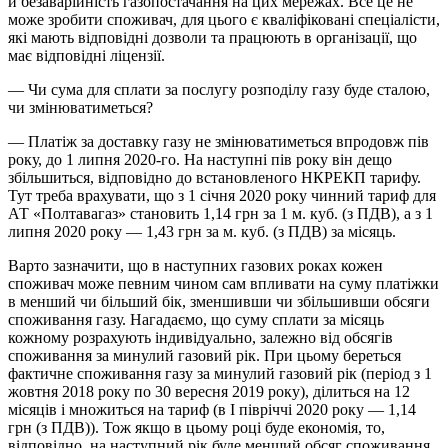
й безаварійність газопостачання на цих мережах. Все це не
може зробити споживач, для цього є кваліфіковані спеціалісти,
які мають відповідні дозволи та працюють в організації, що
має відповідні ліцензії.
— Чи сума для сплати за послугу розподілу газу буде сталою,
чи змінюватиметься?
— Платіж за доставку газу не змінюватиметься впродовж пів
року, до 1 липня 2020-го. На наступні пів року він дещо
збільшиться, відповідно до встановленого НКРЕКП тарифу.
Тут треба врахувати, що з 1 січня 2020 року чинний тариф для
АТ «Полтавагаз» становить 1,14 грн за 1 м. куб. (з ПДВ), а з 1
липня 2020 року — 1,43 грн за м. куб. (з ПДВ) за місяць.
Варто зазначити, що в наступних газових роках кожен
споживач може певним чином сам впливати на суму платіжки
в менший чи більший бік, зменшивши чи збільшивши обсяги
споживання газу. Нагадаємо, що суму сплати за місяць
кожному розрахують індивідуально, залежно від обсягів
споживання за минулий газовий рік. При цьому береться
фактичне споживання газу за минулий газовий рік (період з 1
жовтня 2018 року по 30 вересня 2019 року), ділиться на 12
місяців і множиться на тариф (в І півріччі 2020 року — 1,14
грн (з ПДВ)). Тож якщо в цьому році буде економія, то,
відповідно, на наступний рік буде менший обсяг споживання