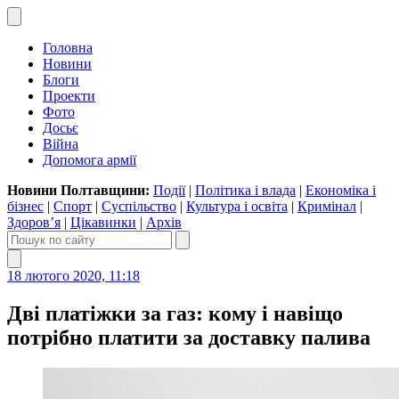
Головна
Новини
Блоги
Проекти
Фото
Досьє
Війна
Допомога армії
Новини Полтавщини:
Події
|
Політика і влада
|
Економіка і
бізнес
|
Спорт
|
Суспільство
|
Культура і освіта
|
Кримінал
|
Здоров’я
|
Цікавинки
|
Архів
18 лютого 2020, 11:18
Дві платіжки за газ: кому і навіщо
потрібно платити за доставку палива