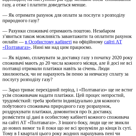
газу, а отже і платити доведеться менше.
— Як отримати рахунок для оплати за послуги з розподілу
природного газу?
— Рахунки споживачі отримають поштою. Незабаром
з’явиться також можливість завантажити та оплатити рахунок
онлайн —
в Особистому кабінеті
на офіційному
сайті АТ
«Полтавагаз»
. Нині ми над цим працюємо.
— Як відомо, сплачувати за доставку газу з початку 2020 року
споживачі мають до 20 числа кожного місяця, але й досі не всі
полтавці отримали платіжки навіть за січень. Люди
хвилюються, чи не нарахують їм пеню за невчасну сплату за
послугу розподілу газу?
— Зараз триває перехідний період, і «Полтавагаз» ще не встиг
усім споживачам надати платіжки. Цей процес непростий,
трудомісткий: треба зробити індивідуально для кожного
побутового споживача природного газу розрахунок,
роздрукувати платіжки, домовитися про їх доставку,
розмістити ці дані в особистому кабінеті кожного споживача
на сайті АТ «Полтавагаз». З іншого боку, люди ще не звикли
до нових вимог та й поки що не всі зрозуміли до кінця їх суті.
Тому в І кварталі цього року жодних нарахувань пені чи