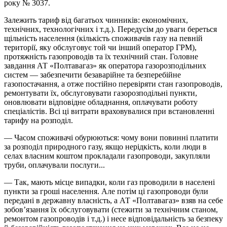
року № 3037.
Залежить тариф від багатьох чинників: економічних,
технічних, технологічних і т.д.). Передусім до уваги береться
щільність населення (кількість споживачів газу на певній
території, яку обслуговує той чи інший оператор ГРМ),
протяжність газопроводів та їх технічний стан. Головне
завдання АТ «Полтавагаз» як оператора газорозподільних
систем — забезпечити безаварійне та безперебійне
газопостачання, а отже постійно перевіряти стан газопроводів,
ремонтувати їх, обслуговувати газорозподільні пункти,
оновлювати відповідне обладнання, оплачувати роботу
спеціалістів. Всі ці витрати враховувалися при встановленні
тарифу на розподіл.
— Часом споживачі обурюються: чому вони повинні платити
за розподіл природного газу, якщо нерідкість, коли люди в
селах власним коштом прокладали газопроводи, закупляли
труби, оплачували послуги...
— Так, мають місце випадки, коли газ проводили в населені
пункти за гроші населення. Але потім ці газопроводи були
передані в державну власність, а АТ «Полтавагаз» взяв на себе
зобов’язання їх обслуговувати (стежити за технічним станом,
ремонтом газопроводів і т.д.) і несе відповідальність за безпеку