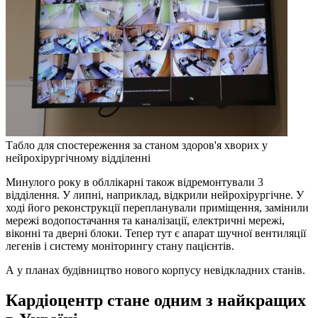
Табло для спостереження за станом здоров'я хворих у
нейрохірургічному відділенні
Минулого року в обллікарні також відремонтували 3
відділення. У липні, наприклад, відкрили нейрохірургічне. У
ході його реконструкції перепланували приміщення, замінили
мережі водопостачання та каналізації, електричні мережі,
віконні та дверні блоки. Тепер тут є апарат шучної вентиляції
легенів і систему моніторингу стану пацієнтів.
А у планах будівництво нового корпусу невідкладних станів.
Кардіоцентр стане одним з найкращих