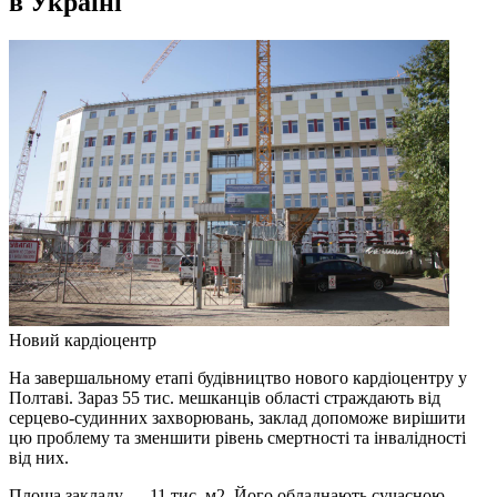
в Україні
Новий кардіоцентр
На завершальному етапі будівництво нового кардіоцентру у
Полтаві. Зараз 55 тис. мешканців області страждають від
серцево-судинних захворювань, заклад допоможе вирішити
цю проблему та зменшити рівень смертності та інвалідності
від них.
Площа закладу — 11 тис. м2. Його обладнають сучасною