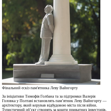
Фінальний ескіз пам'ятника Леву Вайнгорту
За ініціативи Тимофія Голбана та за підтримки Валерія
Головка у Полтаві встановлять пам’ятник Леву Вайнгорту —
архітектору, який керував відбудовою міста після війни.
Туристичний об’єкт створять за кошти приватних інвесторів.