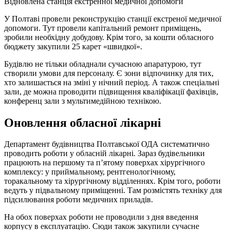
Відновлена станція екстренної медичної допомоги
У Полтаві провели реконструкцію станції екстреної медичної
допомоги. Тут провели капітальний ремонт приміщень,
зробили необхідну добудову. Крім того, за кошти обласного
бюджету закупили 25 карет «швидкої».
Будівлю не тільки обладнали сучасною апаратурою, тут
створили умови для персоналу. Є зони відпочинку для тих,
хто залишається на зміні у нічний період. А також спеціальні
зали, де можна проводити підвищення кваліфікації фахівців,
конференц зали з мультимедійною технікою.
Оновлення обласної лікарні
Департамент будівництва Полтавської ОДА систематично
проводить роботи у обласній лікарні. Зараз будівельники
працюють на першому та п’ятому поверхах хірургічного
комплексу: у приймальному, рентгенологічному,
торакальному та хірургічному відділеннях. Крім того, роботи
ведуть у підвальному приміщенні. Там розмістять техніку для
підсилювання роботи медичних приладів.
На обох поверхах роботи не проводили з дня введення
корпусу в експлуатацію. Сюди також закупили сучасне