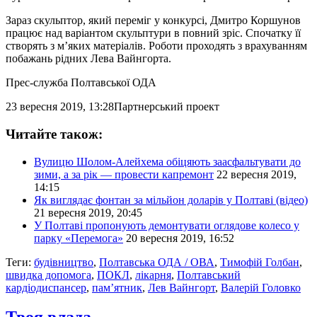
Зараз скульптор, який переміг у конкурсі, Дмитро Коршунов
працює над варіантом скульптури в повний зріс. Спочатку її
створять з м’яких матеріалів. Роботи проходять з врахуванням
побажань рідних Лева Вайнгорта.
Прес-служба Полтавської ОДА
23 вересня 2019, 13:28
Партнерський проект
Читайте також:
Вулицю Шолом-Алейхема обіцяють заасфальтувати до
зими, а за рік — провести капремонт
22 вересня 2019,
14:15
Як виглядає фонтан за мільйон доларів у Полтаві (відео)
21 вересня 2019, 20:45
У Полтаві пропонують демонтувати оглядове колесо у
парку «Перемога»
20 вересня 2019, 16:52
Теги:
будівництво
,
Полтавська ОДА / ОВА
,
Тимофій Голбан
,
швидка допомога
,
ПОКЛ
,
лікарня
,
Полтавський
кардіодиспансер
,
пам’ятник
,
Лев Вайнгорт
,
Валерій Головко