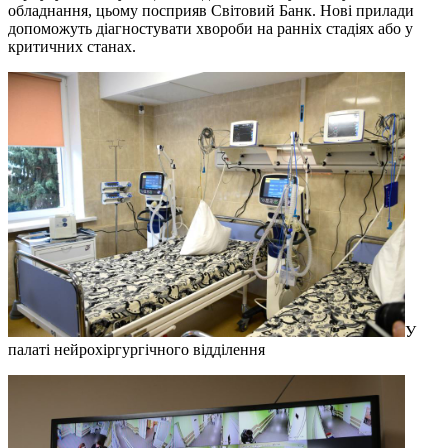
обладнання, цьому посприяв Світовий Банк. Нові прилади
допоможуть діагностувати хвороби на ранніх стадіях або у
критичних станах.
У
палаті нейрохіргургічного відділення