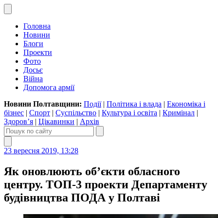
Головна
Новини
Блоги
Проекти
Фото
Досьє
Війна
Допомога армії
Новини Полтавщини:
Події
|
Політика і влада
|
Економіка і
бізнес
|
Спорт
|
Суспільство
|
Культура і освіта
|
Кримінал
|
Здоров’я
|
Цікавинки
|
Архів
23 вересня 2019, 13:28
Як оновлюють об’єкти обласного
центру. ТОП-3 проекти Департаменту
будівництва ПОДА у Полтаві