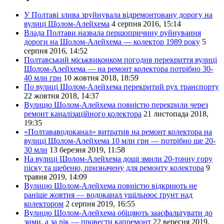
У Полтаві злива зруйнувала відремонтовану дорогу на
вулиці Шолом-Алейхема
4 серпня 2016, 15:14
Влада Полтави назвала першопричину руйнування
дороги на Шолом-Алейхема — колектор 1989 року
5
серпня 2016, 14:52
Полтавський міськвиконком погодив перекриття вулиці
Шолом-Алейхема — на ремонт колектора потрібно 30-
40 млн грн
10 жовтня 2018, 18:59
По вулиці Шолом-Алейхема перекритий рух транспорту
22 жовтня 2018, 14:37
Вулицю Шолом-Алейхема повністю перекрили через
ремонт каналізаційного колектора
21 листопада 2018,
19:35
«Полтававодоканал» витратив на ремонт колектора на
вулиці Шолом-Алейхема 10 млн грн — потрібно ще 20-
30 млн
13 березня 2019, 11:58
На вулиці Шолом-Алейхема дощі змили 20-тонну гору
піску та щебеню, призначену для ремонту колектора
9
травня 2019, 14:09
Вулицю Шолом-Алейхема повністю відкриють не
раніше жовтня — водоканал ущільнює ґрунт над
колектором
2 серпня 2019, 16:55
Вулицю Шолом-Алейхема обіцяють заасфальтувати до
зими, а за рік — провести капремонт
22 вересня 2019,