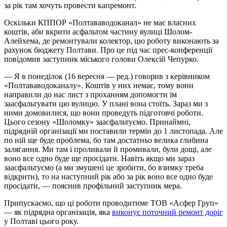
за рік там хочуть провести капремонт.
Оскільки КППОР «Полтававодоканал» не має власних
коштів, аби вкрити асфальтом частину вулиці Шолом-
Алейхема, де ремонтували колектор, цю роботу виконають за
рахунок бюджету Полтави. Про це під час прес-конференції
повідомив заступник міського голови Олексій Чепурко.
— Я в понеділок (16 вересня — ред.) говорив з керівником
«Полтававодоканалу». Коштів у них немає, тому вони
направили до нас лист з проханням допомогти їм
заасфальтувати цю вулицю. У плані вона стоїть. Зараз ми з
ними домовилися, що вони проведуть підготовчі роботи.
Цього сезону «Шоломку» заасфальтуємо. Принаймні,
підрядній організації ми поставили термін до 1 листопада. Але
по ній ще буде проблема, бо там достатньо велика глибина
залягання. Ми там і проливали й промивали, були дощі, але
воно все одно буде ще просідати. Навіть якщо ми зараз
заасфальтуємо (а ми змушені це зробити, бо взимку треба
відкрити), то на наступний рік або за рік воно все одно буде
просідати, — пояснив профільний заступник мера.
Припускаємо, що ці роботи проводитиме ТОВ «Асфер Груп»
— як підрядна організація, яка
виконує поточний ремонт доріг
у Полтаві цього року.