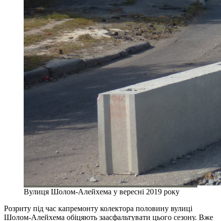
Вулиця Шолом-Алейхема у вересні 2019 року
Розриту під час капремонту колектора половину вулиці
Шолом-Алейхема обіцяють заасфальтувати цього сезону. Вже