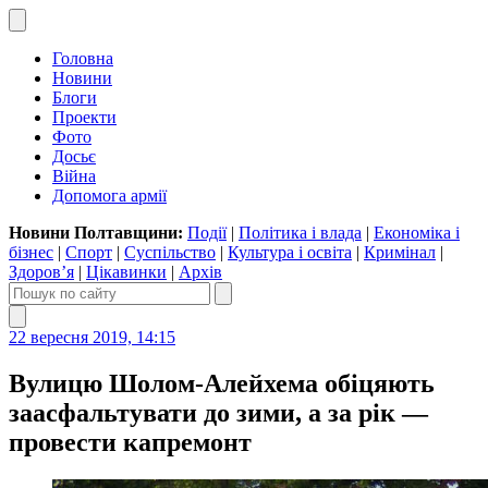
Головна
Новини
Блоги
Проекти
Фото
Досьє
Війна
Допомога армії
Новини Полтавщини:
Події
|
Політика і влада
|
Економіка і
бізнес
|
Спорт
|
Суспільство
|
Культура і освіта
|
Кримінал
|
Здоров’я
|
Цікавинки
|
Архів
22 вересня 2019, 14:15
Вулицю Шолом-Алейхема обіцяють
заасфальтувати до зими, а за рік —
провести капремонт