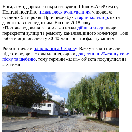
Нагадаємо, дорожнє покриття вулиці Шолом-Алейхема у
Полтаві постійно
піддавалося руйнуванням
упродовж
останніх 5-ти років. Причиною був
старий колектор
, який
давно став непридатним. Восени 2018 року
«Полтававодоканал» та міська влада
дійшли згоди
щодо
перекриття вулиці та ремонту каналізаційного колектора. Тоді
роботи оцінювалися у 30-40 млн грн, з асфальтуванням.
Роботи почали
наприкінці 2018 року
. Вже у травні почали
підготовку до асфальтування, однак
дощі змили 20-тонну гору
піску та щебеню
, тому терміни «здачі» об’єкта посунулися на
2-3 тижні.