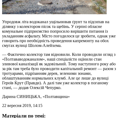
Упродовж літа водоканал ущільнював ґрунт та підсипав на
ділянку з колектором пісок та щебінь. У серпні обласне
комунальне підприємство попросило вирішити питання із
укладанням асфальту. Місто погодилося це зробити, однак уже
говорить про необхідність проведення капремонту на обох
смугах вулиці Шолом-Алейхема.
— Фактично колектор там відновили. Коли проводили огляд з
«Полтававодоканалом», наші спеціалісти оцінили стан
зливової каналізації як задовільний. Тому наступного року або
за рік там треба було проводити капітальний ремонт — разом з
тротуарами, підрізанням дерев, зеленими зонами,
облаштуванням нормальних клумб. Але це лише до вулиці
Героїв Крут (Правди). А далі там уже колектор в поганому
стані, — додав Олексій Чепурко.
Дарина СИНИЦЬКА
, «Полтавщина»
22 вересня 2019, 14:15
Матеріали по темі: