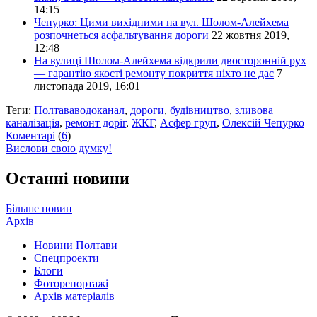
14:15
Чепурко: Цими вихідними на вул. Шолом-Алейхема
розпочнеться асфальтування дороги
22 жовтня 2019,
12:48
На вулиці Шолом-Алейхема відкрили двосторонній рух
— гарантію якості ремонту покриття ніхто не дає
7
листопада 2019, 16:01
Теги:
Полтававодоканал
,
дороги
,
будівництво
,
зливова
каналізація
,
ремонт доріг
,
ЖКГ
,
Асфер груп
,
Олексій Чепурко
Коментарі
(
6
)
Вислови свою думку!
Останні новини
Більше новин
Архів
Новини Полтави
Спецпроекти
Блоги
Фоторепортажі
Архів матеріалів