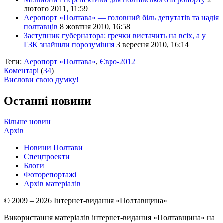
лютого 2011, 11:59
Аеропорт «Полтава» — головний біль депутатів та надія
полтавців
8 жовтня 2010, 16:58
Заступник губернатора: гречки вистачить на всіх, а у
ГЗК знайшли порозуміння
3 вересня 2010, 16:14
Теги:
Аеропорт «Полтава»
,
Євро-2012
Коментарі
(
34
)
Вислови свою думку!
Останні новини
Більше новин
Архів
Новини Полтави
Спецпроекти
Блоги
Фоторепортажі
Архів матеріалів
© 2009 – 2026 Інтернет-видання «Полтавщина»
Використання матеріалів інтернет-видання «Полтавщина» на