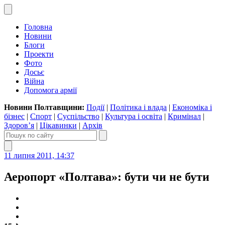
Головна
Новини
Блоги
Проекти
Фото
Досьє
Війна
Допомога армії
Новини Полтавщини:
Події
|
Політика і влада
|
Економіка і
бізнес
|
Спорт
|
Суспільство
|
Культура і освіта
|
Кримінал
|
Здоров’я
|
Цікавинки
|
Архів
11 липня 2011, 14:37
Аеропорт «Полтава»: бути чи не бути