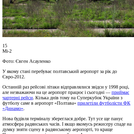
15
Мі-2
Фото: Євген Асауленко
У якому стані перебуває полтавський аеропорт за рік до
Євро-2012.
Останній раз рейсові літаки відправлялися звідси у 1998 році,
але незважаючи на це аеропорт працює і сьогодні —
приймає
чартерні рейси
. Кілька днів тому на Суперкубок України з
футболу саме в аеропорт «Полтава»
прилетіли футболісти ФК
«Динамо»
.
Нова будівля терміналу збереглася добре. Тут усе ще панує
атмосфера радянських часів. І якщо якомусь режисеру спаде на
думку зняти сцену в радянському аеропорті, то краще