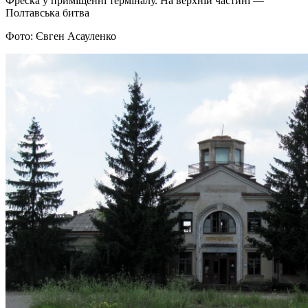
Фреска у приміщенні терміналу. На верхній частині —
Полтавська битва
Фото: Євген Асауленко