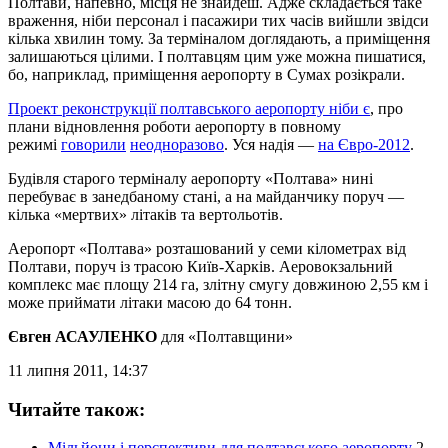
Полтави, напевно, місця не знайдеш. Адже складається таке
враження, ніби персонал і пасажири тих часів вийшли звідси
кілька хвилин тому. За терміналом доглядають, а приміщення
залишаються цілими. І полтавцям цим уже можна пишатися,
бо, наприклад, приміщення аеропорту в Сумах розікрали.
Проект реконструкції полтавського аеропорту ніби є
, про
плани відновлення роботи аеропорту в повному
режимі
говорили
неодноразово
. Уся надія —
на Євро-2012
.
Будівля старого терміналу аеропорту «Полтава» нині
перебуває в занедбаному стані, а на майданчику поруч —
кілька «мертвих» літаків та вертольотів.
Аеропорт «Полтава» розташований у семи кілометрах від
Полтави, поруч із трасою Київ-Харків. Аеровокзальний
комплекс має площу 214 га, злітну смугу довжиною 2,55 км і
може приймати літаки масою до 64 тонн.
Євген АСАУЛЕНКО
для «Полтавщини»
11 липня 2011, 14:37
Читайте також:
Мільйони і перспективи для полтавського аеропорту
2