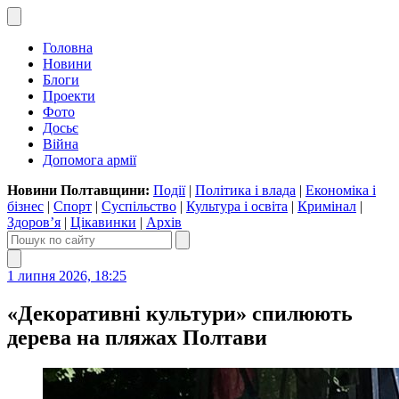
Головна
Новини
Блоги
Проекти
Фото
Досьє
Війна
Допомога армії
Новини Полтавщини:
Події
|
Політика і влада
|
Економіка і
бізнес
|
Спорт
|
Суспільство
|
Культура і освіта
|
Кримінал
|
Здоров’я
|
Цікавинки
|
Архів
1 липня 2026, 18:25
«Декоративні культури» спилюють
дерева на пляжах Полтави