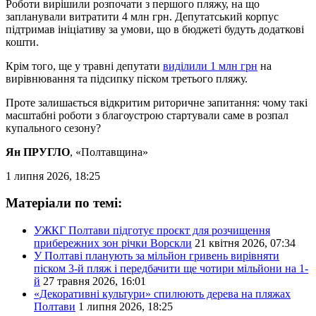
Роботи вирішили розпочати з першого пляжу, на що
запланували витратити 4 млн грн. Депутатський корпус
підтримав ініціативу за умови, що в бюджеті будуть додаткові
кошти.
Крім того, ще у травні депутати
виділили 1 млн грн
на
вирівнювання та підсипку піском третього пляжу.
Проте залишається відкритим риторичне запитання: чому такі
масштабні роботи з благоустрою стартували саме в розпал
купального сезону?
Ян ПРУГЛО
, «Полтавщина»
1 липня 2026, 18:25
Матеріали по темі:
УЖКГ Полтави підготує проєкт для розчищення
прибережних зон річки Ворскли
21 квітня 2026, 07:34
У Полтаві планують за мільйон гривень вирівняти
піском 3-й пляж і передбачити ще чотири мільйони на 1-
й
27 травня 2026, 16:01
«Декоративні культури» спилюють дерева на пляжах
Полтави
1 липня 2026, 18:25