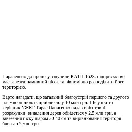
Паралельно до процесу залучили КАТП-1628: підприємство
має завезти намивний пісок та рівномірно розподілити його
територією.
Варто нагадати, що загальний благоустрій першого та другого
пляжів оцінюють приблизно у 10 млн грн. Ще у квітні
керівник УЖКГ Тарас Панасенко надав орієнтовні
розрахунки: видалення дерев обійдеться у 2,5 млн грн, а
завезення піску шаром 30-40 см та вирівнювання території —
близько 5 млн грн.