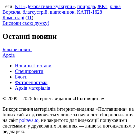
Теги:
КП «Декоративні культури»
,
природа
,
ЖКГ
,
річка
Ворскла
,
благоустрій
,
відпочинок
,
КАТП-1628
Коментарі
(
11
)
Вислови свою думку!
Останні новини
Більше новин
Архів
Новини Полтави
Спецпроекти
Блоги
Фоторепортажі
Архів матеріалів
© 2009 – 2026 Інтернет-видання «Полтавщина»
Використання матеріалів інтернет-видання «Полтавщина» на
інших сайтах дозволяється лише за наявності гіперпосилання
на сайт
poltava.to
, не закритого для індексації пошуковими
системами; у друкованих виданнях — лише за погодженням з
редакцією.