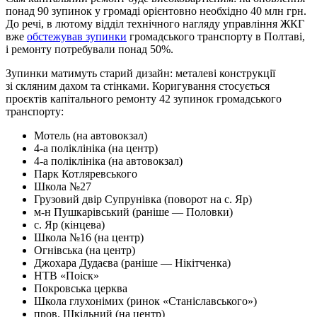
понад 90 зупинок у громаді орієнтовно необхідно 40 млн грн.
До речі, в лютому відділ технічного нагляду управління ЖКГ
вже
обстежував зупинки
громадського транспорту в Полтаві,
і ремонту потребували понад 50%.
Зупинки матимуть старий дизайн: металеві конструкції
зі скляним дахом та стінками. Коригування стосується
проєктів капітального ремонту 42 зупинок громадського
транспорту:
Мотель (на автовокзал)
4-а поліклініка (на центр)
4-а поліклініка (на автовокзал)
Парк Котляревського
Школа №27
Грузовий двір Супрунівка (поворот на с. Яр)
м-н Пушкарівський (раніше — Половки)
с. Яр (кінцева)
Школа №16 (на центр)
Огнівська (на центр)
Джохара Дудаєва (раніше — Нікітченка)
НТВ «Поіск»
Покровська церква
Школа глухонімих (ринок «Станіславського»)
пров. Шкільний (на центр)