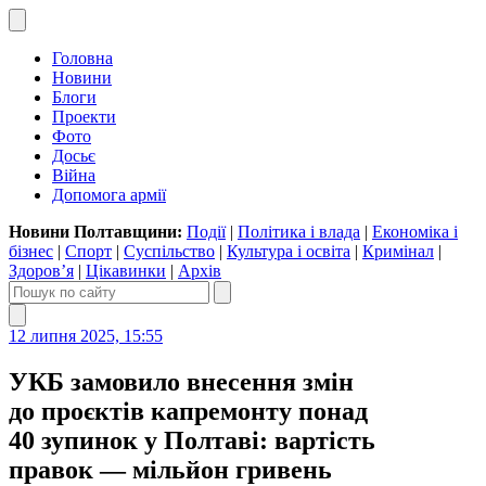
Головна
Новини
Блоги
Проекти
Фото
Досьє
Війна
Допомога армії
Новини Полтавщини:
Події
|
Політика і влада
|
Економіка і
бізнес
|
Спорт
|
Суспільство
|
Культура і освіта
|
Кримінал
|
Здоров’я
|
Цікавинки
|
Архів
12 липня 2025, 15:55
УКБ замовило внесення змін
до проєктів капремонту понад
40 зупинок у Полтаві: вартість
правок — мільйон гривень