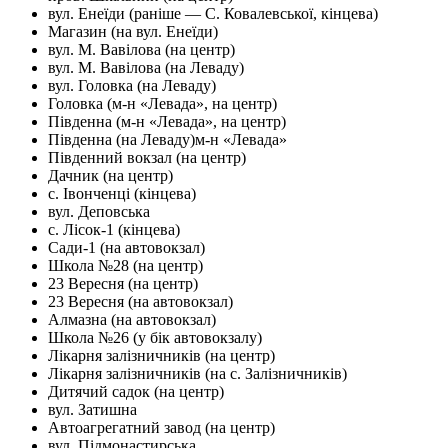
вул. Енеїди (раніше — С. Ковалевської, кінцева)
Магазин (на вул. Енеїди)
вул. М. Вавілова (на центр)
вул. М. Вавілова (на Леваду)
вул. Головка (на Леваду)
Головка (м-н «Левада», на центр)
Південна (м-н «Левада», на центр)
Південна (на Леваду)м-н «Левада»
Південний вокзал (на центр)
Дачник (на центр)
с. Івонченці (кінцева)
вул. Деповська
с. Лісок-1 (кінцева)
Сади-1 (на автовокзал)
Школа №28 (на центр)
23 Вересня (на центр)
23 Вересня (на автовокзал)
Алмазна (на автовокзал)
Школа №26 (у бік автовокзалу)
Лікарня залізничників (на центр)
Лікарня залізничників (на с. Залізничників)
Дитячий садок (на центр)
вул. Затишна
Автоагрегатний завод (на центр)
вул. Підмонастирська