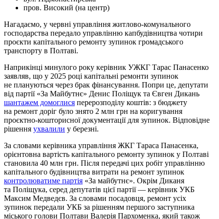
пров. Високий (на центр)
Нагадаємо, у червні управління житлово-комунального
господарства передало управлінню капбудівництва чотири
проєкти капітального ремонту зупинок громадського
транспорту в Полтаві.
Наприкінці минулого року керівник УЖКГ Тарас Панасенко
заявляв, що у 2025 році капітальні ремонти зупинок
не плануються через брак фінансування. Попри це, депутати
від партії «За Майбутнє» Денис Поліщук та Євген Дикань
шантажем домоглися
перерозподілу коштів: з бюджету
на ремонт доріг було знято 2 млн грн на коригування
проєктно-кошторисної документації для зупинок. Відповідне
рішення
ухвалили
у березні.
За словами керівника управління ЖКГ Тараса Панасенка,
орієнтовна вартість капітального ремонту зупинок у Полтаві
становила 40 млн грн. Після передачі цих робіт управлінню
капітального будівництва витрати на ремонт зупинок
контролюватиме партія
«За майбутнє». Окрім Диканя
та Поліщука, серед депутатів цієї партії — керівник УКБ
Максим Медведєв. За словами посадовця, ремонт усіх
зупинок передали УКБ за рішенням першого заступника
міського голови Полтави Валерія Пархоменка, який також