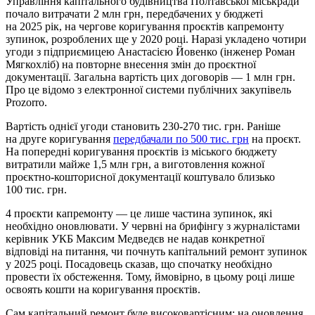
Управління капітального будівництва Полтавської міськради
почало витрачати 2 млн грн, передбачених у бюджеті
на 2025 рік, на чергове коригування проєктів капремонту
зупинок, розроблених ще у 2020 році. Наразі укладено чотири
угоди з підприємицею Анастасією Йовенко (інженер Роман
Мягкохліб) на повторне внесення змін до проєктної
документації. Загальна вартість цих договорів — 1 млн грн.
Про це відомо з електронної системи публічних закупівель
Prozorro.
Вартість однієї угоди становить 230-270 тис. грн. Раніше
на друге коригування
передбачали по 500 тис. грн
на проєкт.
На попередні коригування проєктів із міського бюджету
витратили майже 1,5 млн грн, а виготовлення кожної
проєктно-кошторисної документації коштувало близько
100 тис. грн.
4 проєкти капремонту — це лише частина зупинок, які
необхідно оновлювати. У червні на брифінгу з журналістами
керівник УКБ Максим Медведєв не надав конкретної
відповіді на питання, чи почнуть капітальний ремонт зупинок
у 2025 році. Посадовець сказав, що спочатку необхідно
провести їх обстеження. Тому, ймовірно, в цьому році лише
освоять кошти на коригування проєктів.
Сам капітальний ремонт буде високовартісним: на оновлення