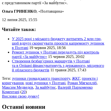
є представником партії «За майбутнє».
Ольга ГРИНЕНКО
, «Полтавщина»
12 липня 2025, 15:55
Читайте також:
У 2025 році з міського бюджету витратять 2 млн грн,
щоб вдруге скоригувати проєкти капремонту зупинок
в Полтаві
19 червня 2025, 18:56
Ремонт зупинок у Полтаві передадуть під контроль
партії «За майбутнє»
15 червня 2025, 20:02
Створення безбар’єрних маршрутів у Полтаві
та в Опішні фінансуватимуть з державного, місцевого
й обласного бюджетів
11 травня 2025, 17:43
Теги:
зупинки громадського транспорту
,
ЖКГ
,
проекти і
коригування
,
нові зупинки у Полтаві
,
Роман Мягкохліб
,
Максим Медведєв
,
За майбутнє
,
Валерій Пархоменко
Коментарі
(
20
)
Вислови свою думку!
Останні новини