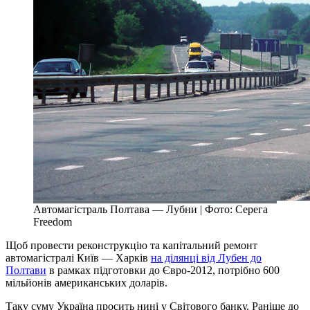
Автомагістраль Полтава — Лубни | Фото: Серега
Freedom
Щоб провести реконструкцію та капітальний ремонт
автомагістралі Київ — Харків
на ділянці від Лубен до
Полтави
в рамках підготовки до Євро-2012, потрібно 600
мільйонів американських доларів.
Таку суму Україна просить нині у Світового банку. Раніше до