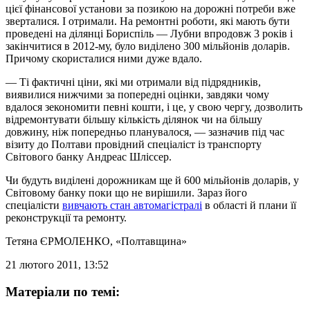
цієї фінансової установи за позикою на дорожні потреби вже
зверталися. І отримали. На ремонтні роботи, які мають бути
проведені на ділянці Бориспіль — Лубни впродовж 3 років і
закінчитися в 2012-му, було виділено 300 мільйонів доларів.
Причому скористалися ними дуже вдало.
— Ті фактичні ціни, які ми отримали від підрядників,
виявилися нижчими за попередні оцінки, завдяки чому
вдалося зекономити певні кошти, і це, у свою чергу, дозволить
відремонтувати більшу кількість ділянок чи на більшу
довжину, ніж попередньо планувалося, — зазначив під час
візиту до Полтави провідний спеціаліст із транспорту
Світового банку Андреас Шліссер.
Чи будуть виділені дорожникам ще й 600 мільйонів доларів, у
Світовому банку поки що не вирішили. Зараз його
спеціалісти
вивчають стан автомагістралі
в області й плани її
реконструкції та ремонту.
Тетяна ЄРМОЛЕНКО
, «Полтавщина»
21 лютого 2011, 13:52
Матеріали по темі: