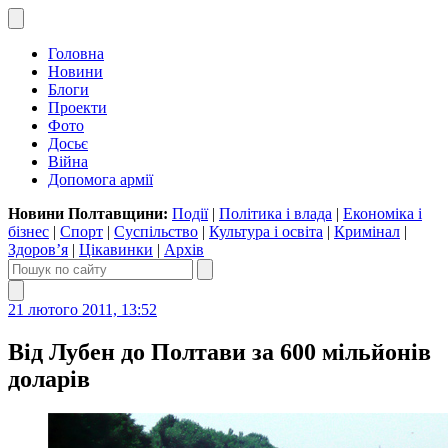
Головна
Новини
Блоги
Проекти
Фото
Досьє
Війна
Допомога армії
Новини Полтавщини:
Події
|
Політика і влада
|
Економіка і
бізнес
|
Спорт
|
Суспільство
|
Культура і освіта
|
Кримінал
|
Здоров’я
|
Цікавинки
|
Архів
21 лютого 2011, 13:52
Від Лубен до Полтави за 600 мільйонів
доларів