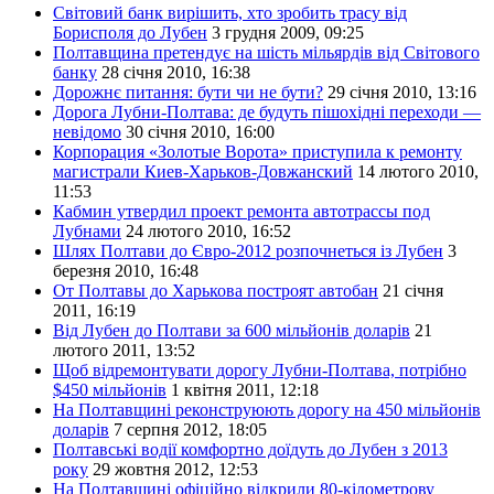
Світовий банк вирішить, хто зробить трасу від
Борисполя до Лубен
3 грудня 2009, 09:25
Полтавщина претендує на шість мільярдів від Світового
банку
28 січня 2010, 16:38
Дорожнє питання: бути чи не бути?
29 січня 2010, 13:16
Дорога Лубни-Полтава: де будуть пішохідні переходи —
невідомо
30 січня 2010, 16:00
Корпорация «Золотые Ворота» приступила к ремонту
магистрали Киев-Харьков-Довжанский
14 лютого 2010,
11:53
Кабмин утвердил проект ремонта автотрассы под
Лубнами
24 лютого 2010, 16:52
Шлях Полтави до Євро-2012 розпочнеться із Лубен
3
березня 2010, 16:48
От Полтавы до Харькова построят автобан
21 січня
2011, 16:19
Від Лубен до Полтави за 600 мільйонів доларів
21
лютого 2011, 13:52
Щоб відремонтувати дорогу Лубни-Полтава, потрібно
$450 мільйонів
1 квітня 2011, 12:18
На Полтавщині реконструюють дорогу на 450 мільйонів
доларів
7 серпня 2012, 18:05
Полтавські водії комфортно доїдуть до Лубен з 2013
року
29 жовтня 2012, 12:53
На Полтавщині офіційно відкрили 80-кілометрову