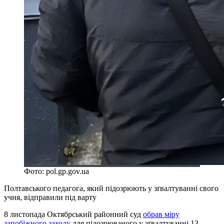
Фото: pol.gp.gov.ua
Полтавського педагога, який підозрюють у зґвалтуванні свого
учня, відправили під варту
8 листопада Октябрський районний суд
обрав міру
запобіжного заходу
для підозрюваного у зґвалтуванні 13-