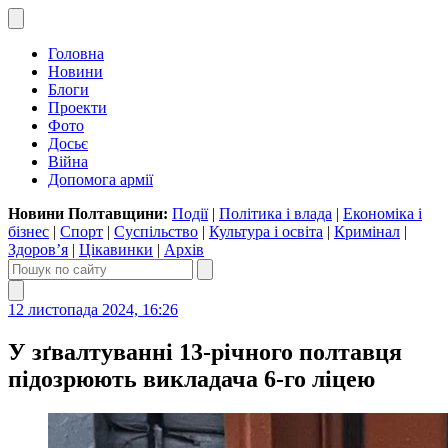
Головна
Новини
Блоги
Проекти
Фото
Досьє
Війна
Допомога армії
Новини Полтавщини:
Події
|
Політика і влада
|
Економіка і
бізнес
|
Спорт
|
Суспільство
|
Культура і освіта
|
Кримінал
|
Здоров’я
|
Цікавинки
|
Архів
12 листопада 2024, 16:26
У зґвалтуванні 13-річного полтавця
підозрюють викладача 6-го ліцею