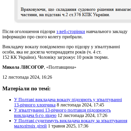
Після оголошення підозри
з веб-сторінки
навчального закладу
інформацію про свого колегу прибрали.
Викладачу вокалу повідомлено про підозру у зґвалтуванні
особи, яка не досягла чотирнадцяти років (ч. 4 ст.
152 КК України). Чоловіку загрожує 10 років тюрми.
Микола ЛИСОГОР
, «Полтавщина»
12 листопада 2024, 16:26
Матеріали по темі:
У Полтаві викладача вокалу підозрють у зґвалтуванні
13-річного хлопчика
8 листопада 2024, 17:45
У зґвалтуванні 13-річного полтавця підозрюють
викладача 6-го ліцею
12 листопада 2024, 17:26
У Полтаві судитимуть викладача вокалу за зґвалтування
малолітніх дітей
1 травня 2025, 17:36