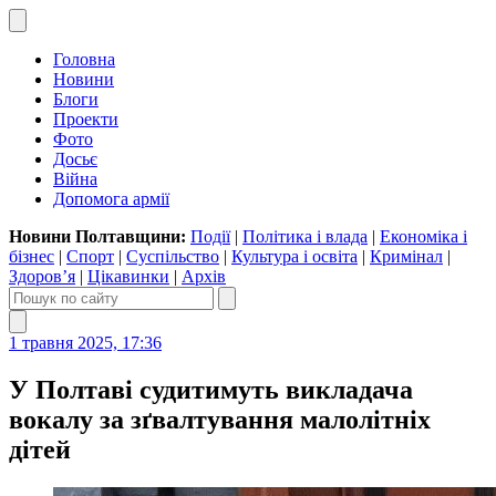
Головна
Новини
Блоги
Проекти
Фото
Досьє
Війна
Допомога армії
Новини Полтавщини:
Події
|
Політика і влада
|
Економіка і
бізнес
|
Спорт
|
Суспільство
|
Культура і освіта
|
Кримінал
|
Здоров’я
|
Цікавинки
|
Архів
1 травня 2025, 17:36
У Полтаві судитимуть викладача
вокалу за зґвалтування малолітніх
дітей