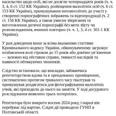
насильство щодо осіб, які не досягли чотирнадцяти років (ч. ч.
3, 4, 6 ст. 152 КК України), розбещення малолітніх осіб (ч. 6 ст.
153 КК України), примушування неповнолітніх до участі у
створенні порнографічних зображень та відеопродукції (ч. 2
ст. 156 КК України), а також умисне зберігання та
виготовлення дитячої порнографії без мети збуту чи
розповсюдження, вчинені повторно (ч. ч. 1, 3, 4 ст. 301-1 КК
України).
У разі доведення вини за всіма вказаними статтями
Кримінального кодексу України, обвинуваченому загрожує
позбавлення волі строком до 15 років або довічне ув’язнення
— залежно від обставин справи, тяжкості наслідків та
наявності обтяжуючих чинників.
Слідство встановило, що викладач, займаючись
репетиторством вдома та в орендованих приміщеннях,
систематично протягом тривалого часу ґвалтував та
примушував роздягатися для фотографування малолітніх
учнів, які приходили до нього на заняття. У ході досудового
розслідування виявлено трьох потерпілих.
Репетитора було викрито восени 2024 року, і наразі він
перебуває під вартою. Слідчі дії проводило ГУНП в
Полтавській області.