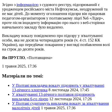
Згідно з
інформацією
з судового реєстру, підозрюваний є
уродженцем російського міста Нєфтєкумськ, неодружений та
не має дітей. До моменту оголошення підозри він працював
педагогом-організатором у полтавському ліцеї №6 «Лідер»,
проте після інциденту інформацію про нього з веб-сторінки
навчального закладу було видалено.
Викладачу вокалу повідомлено про підозру у зґвалтуванні
особи, яка не досягла чотирнадцяти років (ч. 4 ст. 152 КК
України), що передбачає покарання у вигляді позбавлення волі
на строк до десяти років.
Ян ПРУГЛО
, «Полтавщина»
1 травня 2025, 17:36
Матеріали по темі:
У Полтаві викладача вокалу підозрють у зґвалтуванні
13-річного хлопчика
8 листопада 2024, 17:45
У зґвалтуванні 13-річного полтавця підозрюють
викладача 6-го ліцею
12 листопада 2024, 17:26
У Полтаві судитимуть викладача вокалу за зґвалтування
малолітніх дітей
1 травня 2025, 17:36