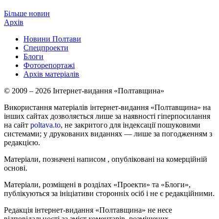
Більше новин
Архів
Новини Полтави
Спецпроекти
Блоги
Фоторепортажі
Архів матеріалів
© 2009 – 2026 Інтернет-видання «Полтавщина»
Використання матеріалів інтернет-видання «Полтавщина» на
інших сайтах дозволяється лише за наявності гіперпосилання
на сайт
poltava.to
, не закритого для індексації пошуковими
системами; у друкованих виданнях — лише за погодженням з
редакцією.
Матеріали, позначені написом
, опубліковані на комерційній
основі.
Матеріали, розміщені в розділах «Проекти» та «Блоги»,
публікуються за ініціативи сторонніх осіб і не є редакційними.
Редакція інтернет-видання «Полтавщина» не несе
відповідальності за зміст коментарів, розміщених