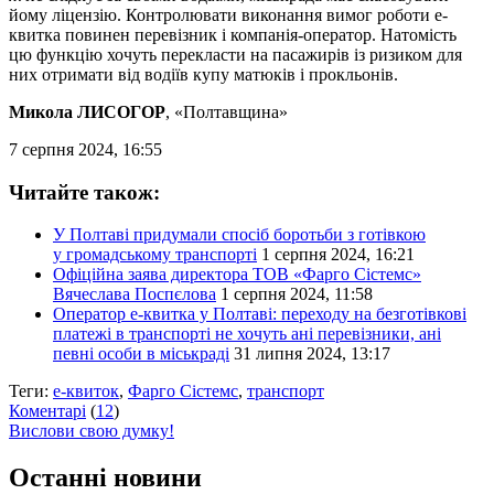
йому ліцензію. Контролювати виконання вимог роботи е-
квитка повинен перевізник і компанія-оператор. Натомість
цю функцію хочуть перекласти на пасажирів із ризиком для
них отримати від водіїв купу матюків і прокльонів.
Микола ЛИСОГОР
, «Полтавщина»
7 серпня 2024, 16:55
Читайте також:
У Полтаві придумали спосіб боротьби з готівкою
у громадському транспорті
1 серпня 2024, 16:21
Офіційна заява директора ТОВ «Фарго Сістемс»
Вячеслава Поспєлова
1 серпня 2024, 11:58
Оператор е-квитка у Полтаві: переходу на безготівкові
платежі в транспорті не хочуть ані перевізники, ані
певні особи в міськраді
31 липня 2024, 13:17
Теги:
е-квиток
,
Фарго Сістемс
,
транспорт
Коментарі
(
12
)
Вислови свою думку!
Останні новини