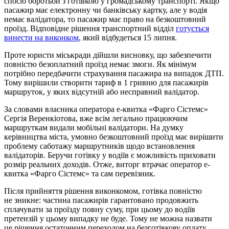
спосіб боротьби з готівкою у громадському транспорті. Якщо
пасажир має електронну чи банківську картку, але у водія
немає валідатора, то пасажир має право на безкоштовний
проїзд. Відповідне рішення транспортний відділ
готується
винести на виконком
, який відбудеться 15 липня.
Проте юристи міськради дійшли висновку, що забезпечити
повністю безоплатний проїзд немає змоги. Як мінімум
потрібно передбачити страхування пасажира на випадок ДТП.
Тому вирішили створити тариф в 1 гривню для пасажирів
маршруток, у яких відсутній або несправний валідатор.
За словами власника оператора е-квитка «Фарго Сістемс»
Сергія Веренкіотова, вже всім легально працюючим
маршруткам видали мобільні валідатори. На думку
керівництва міста, умовно безкоштовний проїзд має вирішити
проблему саботажу маршрутників щодо встановлення
валідаторів. Беручи готівку у водіїв є можливість приховати
розмір реальних доходів. Отже, виторг втрачає оператор е-
квитка «Фарго Сістемс» та сам перевізник.
Після прийняття рішення виконкомом, готівка повністю
не зникне: частина пасажирів гарантовано продовжить
сплачувати за проїзду повну суму, при цьому до водіїв
претензій у цьому випадку не буде. Тому не можна назвати
це рішення остаточним переходом на безготівкову оплату.