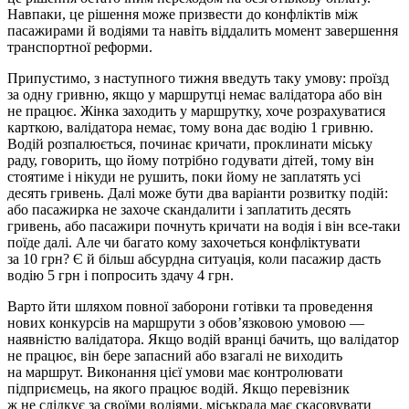
Навпаки, це рішення може призвести до конфліктів між
пасажирами й водіями та навіть віддалить момент завершення
транспортної реформи.
Припустимо, з наступного тижня введуть таку умову: проїзд
за одну гривню, якщо у маршрутці немає валідатора або він
не працює. Жінка заходить у маршрутку, хоче розрахуватися
карткою, валідатора немає, тому вона дає водію 1 гривню.
Водій розпалюється, починає кричати, проклинати міську
раду, говорить, що йому потрібно годувати дітей, тому він
стоятиме і нікуди не рушить, поки йому не заплатять усі
десять гривень. Далі може бути два варіанти розвитку подій:
або пасажирка не захоче скандалити і заплатить десять
гривень, або пасажири почнуть кричати на водія і він все-таки
поїде далі. Але чи багато кому захочеться конфліктувати
за 10 грн? Є й більш абсурдна ситуація, коли пасажир дасть
водію 5 грн і попросить здачу 4 грн.
Варто йти шляхом повної заборони готівки та проведення
нових конкурсів на маршрути з обов’язковою умовою —
наявністю валідатора. Якщо водій вранці бачить, що валідатор
не працює, він бере запасний або взагалі не виходить
на маршрут. Виконання цієї умови має контролювати
підприємець, на якого працює водій. Якщо перевізник
ж не слідкує за своїми водіями, міськрада має скасовувати