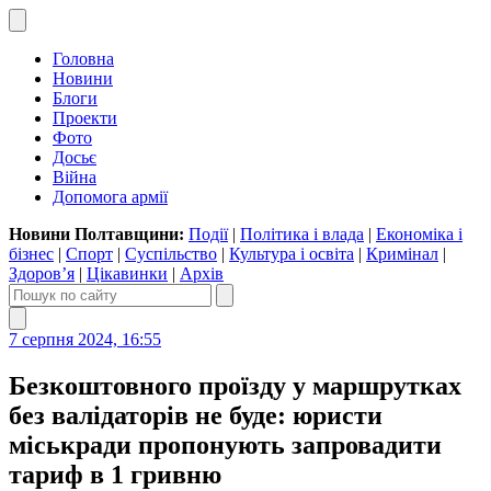
Головна
Новини
Блоги
Проекти
Фото
Досьє
Війна
Допомога армії
Новини Полтавщини:
Події
|
Політика і влада
|
Економіка і
бізнес
|
Спорт
|
Суспільство
|
Культура і освіта
|
Кримінал
|
Здоров’я
|
Цікавинки
|
Архів
7 серпня 2024, 16:55
Безкоштовного проїзду у маршрутках
без валідаторів не буде: юристи
міськради пропонують запровадити
тариф в 1 гривню