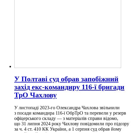
У Полтаві суд обрав запобіжний
захід екс-командиру 116-ї бригади
ТрО Чахлову
У листопаді 2023-го Олександра Чахлова звільнили
з посади командира 116-ї ОбрТрО та перевели у резерв
офіцерського складу — з матеріалів справи відомо,
що 31 липня 2024 року Чахлову повідомили про підозру
за ч. 4 ст. 410 КК України, а 1 серпня суд обрав йому