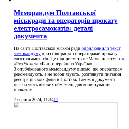
Меморандум Полтавської
міськради та операторів прокату
електросамокатів: деталі
документа
На сайті Полтавської міської ради
оприлюднили текст
меморандуму
про співпрацю з операторами прокату
електросамокатів. Це підприємства: «Мама інвестмент»,
«РухУкр» та «Болт оперейшнз Україна».
З опублікованого меморандуму відомо, що операторам
рекомендують, а не зобов’язують, розглянути питання
реєстрації своїх філій в Полтаві. Також в документі
не фіксують вікових обмежень для користування
прокатом.
7 серпня 2024, 11:34
17