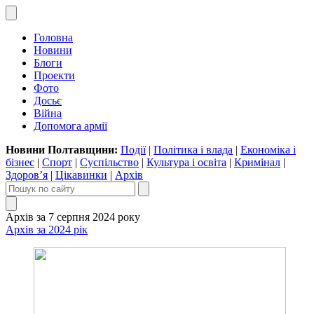
Головна
Новини
Блоги
Проекти
Фото
Досьє
Війна
Допомога армії
Новини Полтавщини:
Події
|
Політика і влада
|
Економіка і
бізнес
|
Спорт
|
Суспільство
|
Культура і освіта
|
Кримінал
|
Здоров’я
|
Цікавинки
|
Архів
Архів за 7 серпня 2024 року
Архів за 2024 рік