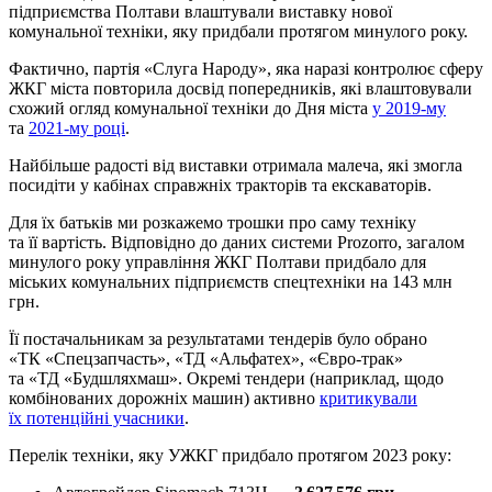
підприємства Полтави влаштували виставку нової
комунальної техніки, яку придбали протягом минулого року.
Фактично, партія «Слуга Народу», яка наразі контролює сферу
ЖКГ міста повторила досвід попередників, які влаштовували
схожий огляд комунальної техніки до Дня міста
у 2019-му
та
2021-му році
.
Найбільше радості від виставки отримала малеча, які змогла
посидіти у кабінах справжніх тракторів та екскаваторів.
Для їх батьків ми розкажемо трошки про саму техніку
та її вартість. Відповідно до даних системи Prozorro, загалом
минулого року управління ЖКГ Полтави придбало для
міських комунальних підприємств спецтехніки на 143 млн
грн.
Її постачальникам за результатами тендерів було обрано
«ТК «Спецзапчасть», «ТД «Альфатех», «Євро-трак»
та «ТД «Будшляхмаш». Окремі тендери (наприклад, щодо
комбінованих дорожніх машин) активно
критикували
їх потенційні учасники
.
Перелік техніки, яку УЖКГ придбало протягом 2023 року: