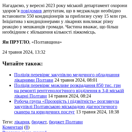
Нагадаємо, у вересні 2023 року міський департамент охорони
здоров’я
повідомив
депутатам, що в медзаклади необхідно
встановити 550 кондиціонерів за приблизну суму 15 млн грн.
Ініціатива з кондиціонерами у лікарнях викликає різну
реакцію у мешканців громади. Частина вважає, що більш
необхідним є збільшення кількості ліжкомісць.
Ян ПРУГЛО
, «Полтавщина»
24 травня 2024, 13:32
Читайте також:
Поліція перевіряє закупівлю медичного обладнання
лікарнями Полтави
24 травня 2024, 08:01
Поліція перевіряє можливе розкрадання 850 тис. грн
на ремонті рентгенологічного відділення в 3-й міській
лікарні Полтави
14 травня 2024, 08:24
Робоча група «Прозорість і підзвітність» розглянула
закупівлі Полтавською міськрадою діагностичного
сканера та юридичних послуг
13 травня 2024, 18:38
Теги:
лікарня
,
бюджет
,
бюджет Полтави
Коментарі
(
8
)