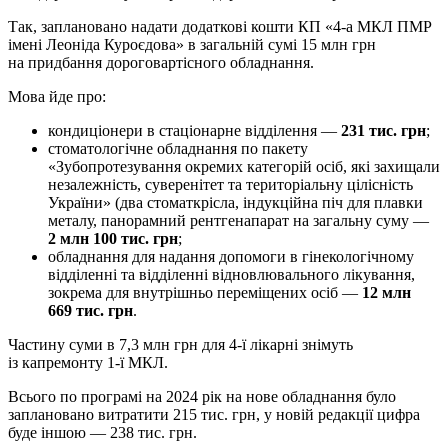
Так, заплановано надати додаткові кошти КП «4-а МКЛ ПМР
імені Леоніда Куроєдова» в загальній сумі 15 млн грн
на придбання дороговартісного обладнання.
Мова йде про:
кондиціонери в стаціонарне відділення —
231 тис. грн
;
стоматологічне обладнання по пакету
«Зубопротезування окремих категорій осіб, які захищали
незалежність, суверенітет та територіальну цілісність
України» (два стоматкрісла, індукційна піч для плавки
металу, панорамний рентгенапарат на загальну суму —
2 млн 100 тис. грн
;
обладнання для надання допомоги в гінекологічному
відділенні та відділенні відновлювального лікування,
зокрема для внутрішньо переміщених осіб —
12 млн
669 тис. грн
.
Частину суми в 7,3 млн грн для 4-ї лікарні знімуть
із капремонту 1-ї МКЛ.
Всього по програмі на 2024 рік на нове обладнання було
заплановано витратити 215 тис. грн, у новій редакції цифра
буде іншою — 238 тис. грн.