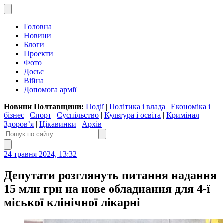
Головна
Новини
Блоги
Проекти
Фото
Досьє
Війна
Допомога армії
Новини Полтавщини:
Події
|
Політика і влада
|
Економіка і
бізнес
|
Спорт
|
Суспільство
|
Культура і освіта
|
Кримінал
|
Здоров’я
|
Цікавинки
|
Архів
24 травня 2024, 13:32
Депутати розглянуть питання надання
15 млн грн на нове обладнання для 4-ї
міської клінічної лікарні