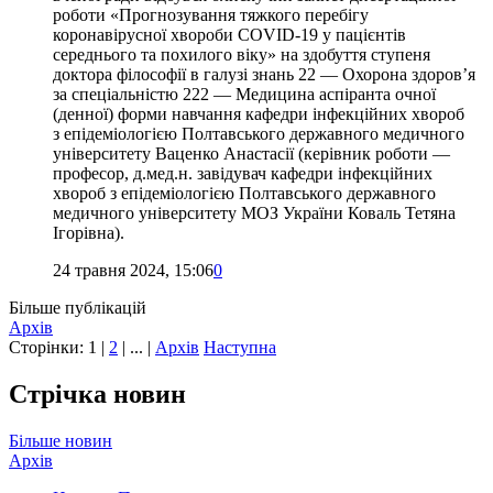
роботи «Прогнозування тяжкого перебігу
коронавірусної хвороби COVID-19 у пацієнтів
середнього та похилого віку» на здобуття ступеня
доктора філософії в галузі знань 22 — Охорона здоров’я
за спеціальністю 222 — Медицина аспіранта очної
(денної) форми навчання кафедри інфекційних хвороб
з епідеміологією Полтавського державного медичного
університету Ваценко Анастасії (керівник роботи —
професор, д.мед.н. завідувач кафедри інфекційних
хвороб з епідеміологією Полтавського державного
медичного університету МОЗ України Коваль Тетяна
Ігорівна).
24 травня 2024, 15:06
0
Більше публікацій
Архів
Сторінки:
1
|
2
| ... |
Архів
Наступна
Стрічка новин
Більше новин
Архів