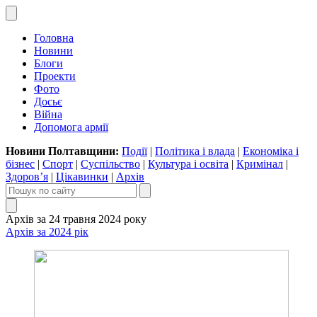
Головна
Новини
Блоги
Проекти
Фото
Досьє
Війна
Допомога армії
Новини Полтавщини:
Події
|
Політика і влада
|
Економіка і
бізнес
|
Спорт
|
Суспільство
|
Культура і освіта
|
Кримінал
|
Здоров’я
|
Цікавинки
|
Архів
Архів за 24 травня 2024 року
Архів за 2024 рік