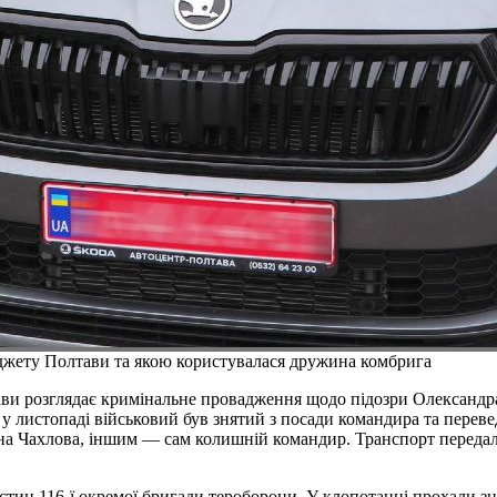
джету Полтави та якою користувалася дружина комбрига
ви розглядає кримінальне провадження щодо підозри Олександра
у листопаді військовий був знятий з посади командира та переведе
на Чахлова, іншим — сам колишній командир. Транспорт передал
астин 116-ї окремої бригади тероборони. У клопотанні прохали зня