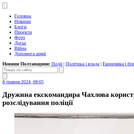
Головна
Новини
Блоги
Проекти
Фото
Досьє
Війна
Допомога армії
Новини Полтавщини:
Події
|
Політика і влада
|
Економіка і біз
8 травня 2024, 08:05
Дружина екскомандира Чахлова користу
розслідування поліції