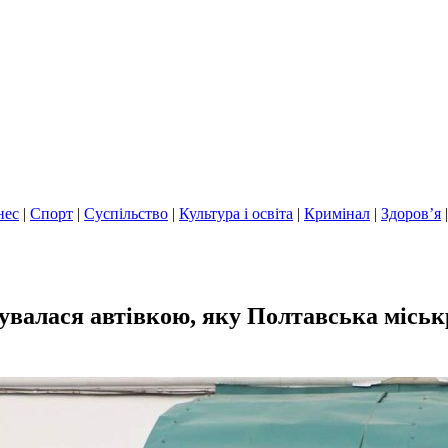
нес
|
Спорт
|
Суспільство
|
Культура і освіта
|
Кримінал
|
Здоров’я
валася автівкою, яку Полтавська міськр