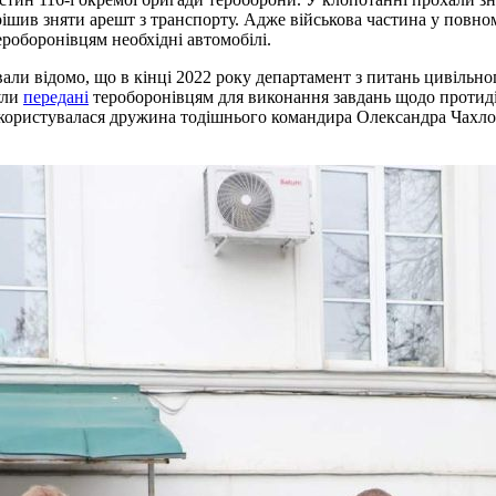
рішив зняти арешт з транспорту. Адже військова частина у повном
тероборонівцям необхідні автомобілі.
хвали відомо, що в кінці 2022 року департамент з питань цивільн
ули
передані
тероборонівцям для виконання завдань щодо протидії
ю користувалася дружина тодішнього командира Олександра Чахло