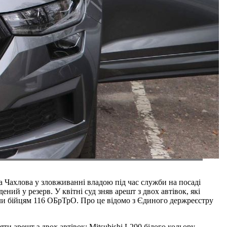
 Чахлова у зловживанні владою під час служби на посаді
ний у резерв. У квітні суд зняв арешт з двох автівок, які
и бійцям 116 ОБрТрО. Про це відомо з Єдиного держреєстру
ти арешт з двох автівок: Mitsubishi L200 білого кольору