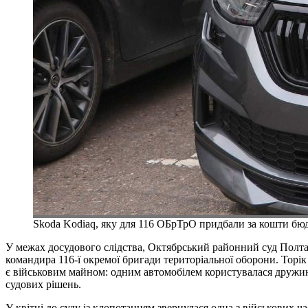
Skoda Kodiaq, яку для 116 ОБрТрО придбали за кошти бю
У межах досудового слідства, Октябрський районний суд Полта
командира 116-ї окремої бригади територіальної оборони. Торік 
є військовим майном: одним автомобілем користувалася дружи
судових рішень.
У квітні до суду із клопотанням звернулася одна з військових ч