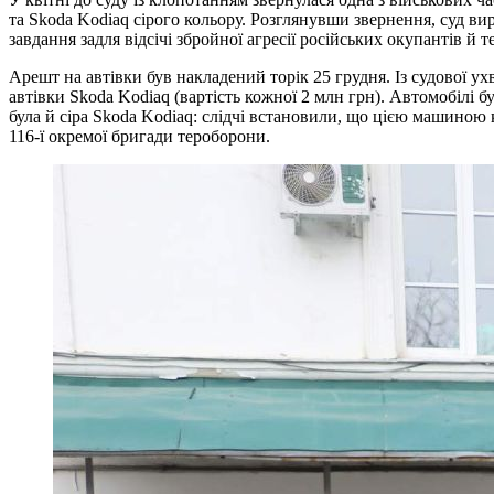
та Skoda Kodiaq сірого кольору. Розглянувши звернення, суд ви
завдання задля відсічі збройної агресії російських окупантів й 
Арешт на автівки був накладений торік 25 грудня. Із судової у
автівки Skoda Kodiaq (вартість кожної 2 млн грн). Автомобілі б
була й сіра Skoda Kodiaq: слідчі встановили, що цією машино
116-ї окремої бригади тероборони.