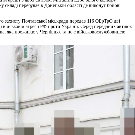
у складі перебуває в Донецькій області де виконує бойові
ого захисту Полтавської міськради передав 116 ОБрТрО дві
 військовій агресії РФ проти України. Серед переданих автівок
ва, яка проживає у Чернівцях та не є військовослужбовицею