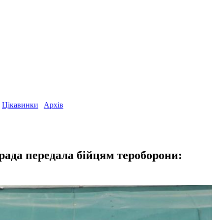
|
Цікавинки
|
Архів
ада передала бійцям тероборони: