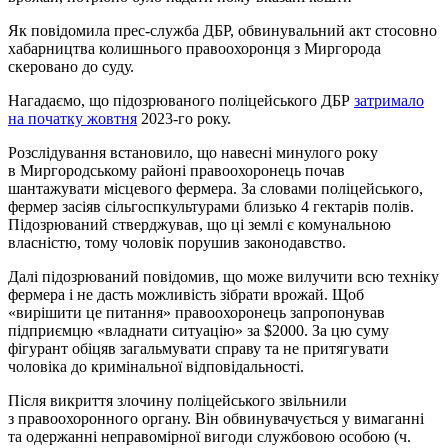
Як повідомила прес-служба ДБР, обвинувальний акт стосовно
хабарництва колишнього правоохоронця з Миргорода
скеровано до суду.
Нагадаємо, що підозрюваного поліцейського ДБР
затримало
на початку жовтня
2023-го року.
Розслідування встановило, що навесні минулого року
в Миргородському районі правоохоронець почав
шантажувати місцевого фермера. За словами поліцейського,
фермер засіяв сільгоспкультурами близько 4 гектарів полів.
Підозрюваний стверджував, що ці землі є комунальною
власністю, тому чоловік порушив законодавство.
Далі підозрюваний повідомив, що може вилучити всю техніку
фермера і не дасть можливість зібрати врожай. Щоб
«вирішити це питання» правоохоронець запропонував
підприємцю «владнати ситуацію» за $2000. За цю суму
фігурант обіцяв загальмувати справу та не притягувати
чоловіка до кримінальної відповідальності.
Після викриття злочину поліцейського звільнили
з правоохоронного органу. Він обвинувачується у вимаганні
та одержанні неправомірної вигоди службовою особою (ч.