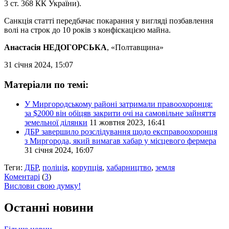
3 ст. 368 КК України).
Санкція статті передбачає покарання у вигляді позбавлення
волі на строк до 10 років з конфіскацією майна.
Анастасія НЕДОГОРСЬКА
, «Полтавщина»
31 січня 2024, 15:07
Матеріали по темі:
У Миргородському районі затримали правоохоронця:
за $2000 він обіцяв закрити очі на самовільне зайняття
земельної ділянки
11 жовтня 2023, 16:41
ДБР завершило розслідування щодо експравоохоронця
з Миргорода, який вимагав хабар у місцевого фермера
31 січня 2024, 16:07
Теги:
ДБР
,
поліція
,
корупція
,
хабарництво
,
земля
Коментарі
(
3
)
Вислови свою думку!
Останні новини