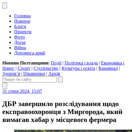
Головна
Новини
Блоги
Проекти
Фото
Досьє
Війна
Допомога армії
Новини Полтавщини:
Події
|
Політика і влада
|
Економіка і
бізнес
|
Спорт
|
Суспільство
|
Культура і освіта
|
Кримінал
|
Здоров’я
|
Цікавинки
|
Архів
31 січня 2024, 15:07
ДБР завершило розслідування щодо
експравоохоронця з Миргорода, який
вимагав хабар у місцевого фермера