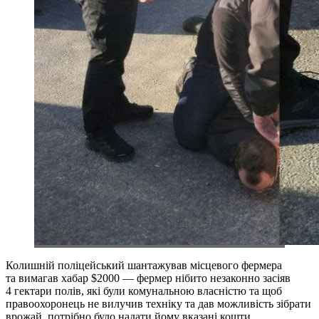
Колишній поліцейський шантажував місцевого фермера
та вимагав хабар $2000 — фермер нібито незаконно засіяв
4 гектари полів, які були комунальною власністю та щоб
правоохоронець не вилучив техніку та дав можливість зібрати
врожай, потрібно було надати йому вказані кошти