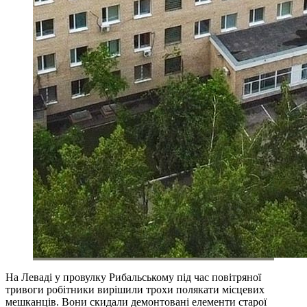
На Леваді у провулку Рибальському під час повітряної
тривоги робітники вирішили трохи полякати місцевих
мешканців. Вони скидали демонтовані елементи старої