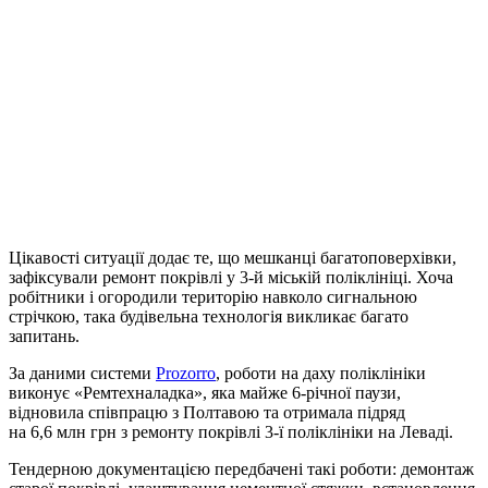
Цікавості ситуації додає те, що мешканці багатоповерхівки,
зафіксували ремонт покрівлі у 3-й міській поліклініці. Хоча
робітники і огородили територію навколо сигнальною
стрічкою, така будівельна технологія викликає багато
запитань.
За даними системи
Prozorro
, роботи на даху поліклініки
виконує «Ремтехналадка», яка майже 6-річної паузи,
відновила співпрацю з Полтавою та отримала підряд
на 6,6 млн грн з ремонту покрівлі 3-ї поліклініки на Леваді.
Тендерною документацією передбачені такі роботи: демонтаж