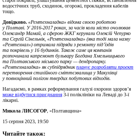
старої покрівлі, улаштування цементної стяжки, встановлення
водостічних труб, сходинок, огорожі, прокладення кабелів
тощо.
Довідково.
«Ремтехналадка» відома своєю роботою
у Полтаві. У 2016-2017 роках, за часів коли місто очолював
Олександр Мамай, а сферою ЖКГ керували Олексій Чепурко
та Сергій Сінельнік, «Ремтехналадка» (яка тоді мала назву
«Ремтехнал») отримала підряди з ремонту під’їздів
та покрівель у 16 будинків. Також саме ця компанія
розпочинала капремонт бульвару Богдана Хмельницького
та Полтавського міського парку — дендропарку.
«Ремтехналадка» як субпідрядник
планує розробляти проект
перетворення стихійного сміттєзвалища у Макухівці
у повноцінний полігон твердих побутових відходів.
Нагадаємо, в рамках реформування галузі охорони здоров’я
може відбутися приєднання
3-ї поліклініки на Леваді до 3-ї
лікарні.
Микола ЛИСОГОР
, «Полтавщина»
15 серпня 2023, 19:50
Читайте також: