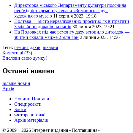
Директорка міського Департаменту культури пояснила
необхідність ремонту тераси «Зимового саду»
художнього музею
11 серпня 2023, 19:18
Полтава — місто нереалізованих проєктів: як витратити
3 мільйони доларів на папір
30 липня 2023, 19:21
На Половках під час ремонту даху затопило дитсадок —
збитки склали майже 2 млн грн
2 липня 2023, 14:56
Теги:
ремонт дахів
,
лікарня
Коментарі
(
33
)
Вислови свою думку!
Останні новини
Більше новин
Архів
Новини Полтави
Спецпроекти
Блоги
Фоторепортажі
Архів матеріалів
© 2009 – 2026 Інтернет-видання «Полтавщина»