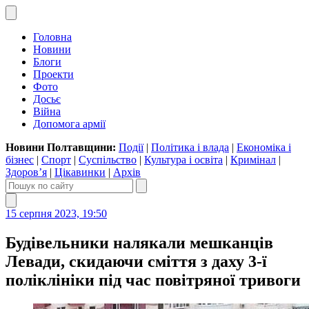
Головна
Новини
Блоги
Проекти
Фото
Досьє
Війна
Допомога армії
Новини Полтавщини:
Події
|
Політика і влада
|
Економіка і
бізнес
|
Спорт
|
Суспільство
|
Культура і освіта
|
Кримінал
|
Здоров’я
|
Цікавинки
|
Архів
15 серпня 2023, 19:50
Будівельники налякали мешканців
Левади, скидаючи сміття з даху 3-ї
поліклініки під час повітряної тривоги