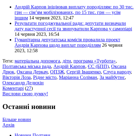
Андрій Карпов ініціював виплату породіллям: по 30 тис.
грн — сім’ям мобілізованих, по 15 тис. грн — усім
іншим
14 червня 2023, 12:47
Результати погоджувальної ради: депутати визначали
дату наступної сесії та звинуватили Карпова у самопіарі
14 червня 2023, 16:54
Гуманітарна депутатська комісія провалила проект
Андрія Карпова щодо виплат породіллям
26 червня
2023, 12:58
Теги:
матеріальна допомога
,
діти
,
програма «Турбота»
,
Полтавська міська рада
,
Андрій Карпов
,
ЄС (БПП)
,
Оксана
Дрюк
,
Оксана Деркач
,
ОПЗЖ
,
Сергій Іващенко
,
Слуга народу
,
Вікторія Лоза
,
Рідне місто
,
Маріанна Соліман
,
За майбутнє
,
Олександр Дедюхін
Коментарі
(
27
)
Вислови свою думку!
Останні новини
Більше новин
Архів
Новини Полтави