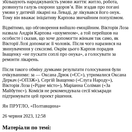
збільшують народжуваність умови життя: житло, робота,
розвинута галузь охорони здоров’я. Він згадав про погані
умови у дитячій лікарні на Леваді, де лікувався його онук.
Тому він вважає ініціативу Карпова звичайним популізмом.
Відмітимо, що обговорення вийшло емоційним. Вікторія Лоза
назвала Андрія Карпова «шоуменом», а той перейшов на
особисте і сказав, що хоче допомогти жінкам так само, як
Вікторії Лозі допомагає її чоловік. Після чого наразився на
звинувачення у сексизмі. Окрім цього Карпов порадив
Іващенку «не пускати соплі про онука», а голосувати за
ремонти лікарень.
Після такого обміну думками результати голосування були
очікуваними: за — Оксана Дрюк («ЄС»), утрималися Оксана
Деркач («ОПЗЖ»), Сергій Іващенко («Слуга Народу»),
Вікторія Лоза («Рідне місто»), Маріанна Соліман («За
Майбутнє»). Комісія не рекомендувала сесії міськради
підтримувати цей проект рішення.
Ян ПРУГЛО
, «Полтавщина»
26 червня 2023, 12:58
Матеріали по темі: