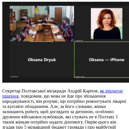
Секретар Полтавської міськради Андрій Карпов,
як ініціатор
рішення
, повідомив, що мова не йде про збільшення
народжуваності, він розуміє, що потрібно ремонтувати лікарні
та купляти обладнання. Але, за його словами, жінки
залишають роботу, щоб доглядати за дитиною, особливо
дружини військовослужбовців, які служать не в Полтаві. І
таким жінкам потрібно надати допомогу. Окрім цього він
згадав про 5 мільярдний бюджет громади і про майбутній