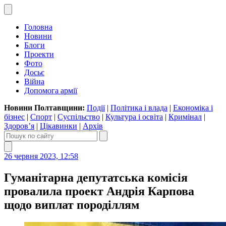
Головна
Новини
Блоги
Проекти
Фото
Досьє
Війна
Допомога армії
Новини Полтавщини:
Події
|
Політика і влада
|
Економіка і
бізнес
|
Спорт
|
Суспільство
|
Культура і освіта
|
Кримінал
|
Здоров’я
|
Цікавинки
|
Архів
26 червня 2023, 12:58
Гуманітарна депутатська комісія
провалила проект Андрія Карпова
щодо виплат породіллям