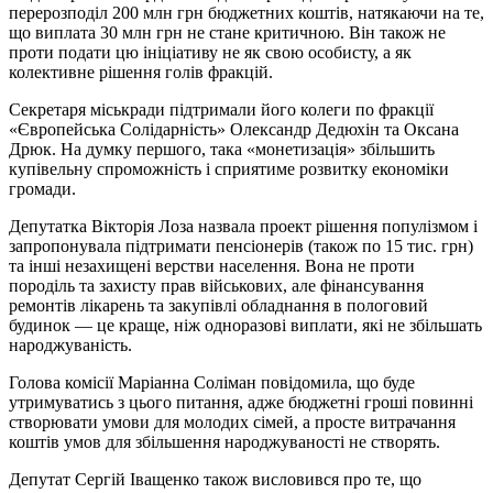
перерозподіл 200 млн грн бюджетних коштів, натякаючи на те,
що виплата 30 млн грн не стане критичною. Він також не
проти подати цю ініціативу не як свою особисту, а як
колективне рішення голів фракцій.
Секретаря міськради підтримали його колеги по фракції
«Європейська Солідарність» Олександр Дедюхін та Оксана
Дрюк. На думку першого, така «монетизація» збільшить
купівельну спроможність і сприятиме розвитку економіки
громади.
Депутатка Вікторія Лоза назвала проект рішення популізмом і
запропонувала підтримати пенсіонерів (також по 15 тис. грн)
та інші незахищені верстви населення. Вона не проти
породіль та захисту прав військових, але фінансування
ремонтів лікарень та закупівлі обладнання в пологовий
будинок — це краще, ніж одноразові виплати, які не збільшать
народжуваність.
Голова комісії Маріанна Соліман повідомила, що буде
утримуватись з цього питання, адже бюджетні гроші повинні
створювати умови для молодих сімей, а просте витрачання
коштів умов для збільшення народжуваності не створять.
Депутат Сергій Іващенко також висловився про те, що