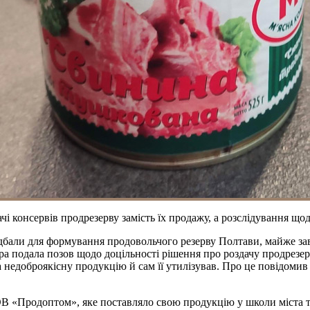
і консервів продрезерву замість їх продажу, а розслідування що
дбали для формування продовольчого резерву Полтави, майже зав
а подала позов щодо доцільності рішення про роздачу продрезер
 недоброякісну продукцію й сам її утилізував. Про це повідомив
ТОВ «Продоптом», яке поставляло свою продукцію у школи міста