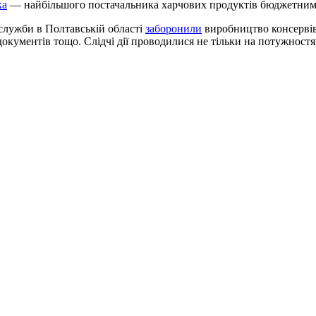
ка
— найбільшого постачальника харчових продуктів бюджетним 
служби в Полтавській області
заборонили
виробництво консервів
кументів тощо. Слідчі дії проводилися не тільки на потужностях