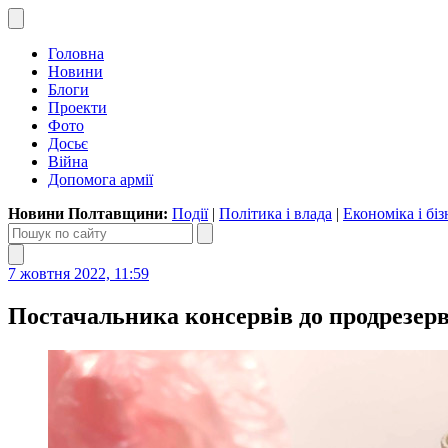
Головна
Новини
Блоги
Проекти
Фото
Досьє
Війна
Допомога армії
Новини Полтавщини:
Події
|
Політика і влада
|
Економіка і біз
7 жовтня 2022, 11:59
Постачальника консервів до продрезер