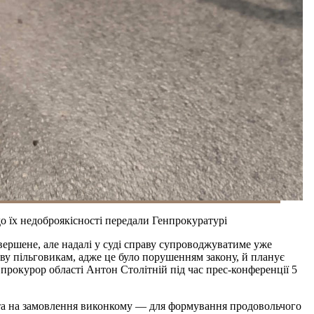
до їх недоброякісності передали Генпрокуратурі
ершене, але надалі у суді справу супроводжуватиме уже
ву пільговикам, адже це було порушенням закону, й планує
 прокурор області Антон Столітній під час прес-конференції 5
 та на замовлення виконкому — для формування продовольчого