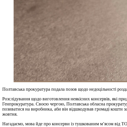
Полтавська прокуратура подала позов щодо недоцільності роздач
Розслідування щодо виготовлення неякісних консервів, які при
Генпрокуратура. Своєю чергою, Полтавська обласна прокуратур
позиватися на виробника, аби він відшкодував громаді кошти за
жовтня.
Нагадаємо, мова йде про консерви із тушкованим м’ясом від 