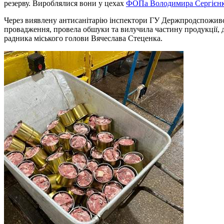
резерву. Вироблялися вони у цехах
ФОПа Володимира Сергієн
Через виявлену антисанітарію інспектори ГУ Держпродспожив
провадження, провела обшуки та вилучила частину продукції, до
радника міського голови Вячеслава Стеценка.