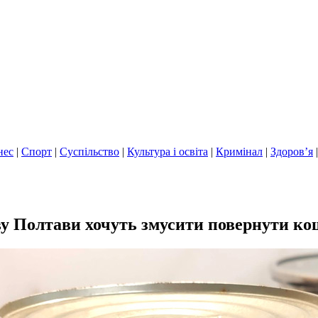
нес
|
Спорт
|
Суспільство
|
Культура і освіта
|
Кримінал
|
Здоров’я
ву Полтави хочуть змусити повернути к