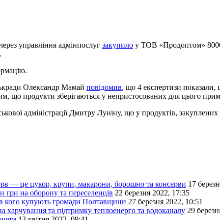
 через управління адмінпослуг
закупило
у ТОВ «Продоптом» 80000
.
ормацію.
іськради Олександр Мамай
повідомив
, що 4 експертизи показали,
тим, що продукти зберігаються у непристосованих для цього прим
ькової адміністрації Дмитру Луніну, що у продуктів, закуплених 
рв — це цукор, крупи, макарони, борошно та консерви
17 березн
н грн на оборону та переселенців
22 березня 2022, 17:35
 і в кого купують громади Полтавщини
27 березня 2022, 10:51
на харчування та підтримку теплоенерго та водоканалу
29 березн
енцям
13 квітня 2022, 09:41