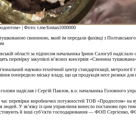
оптом» | Фото: t.me/fontan1000000
ушкованою свининою, який їм передали фахівці з Полтавського це
ам
ькій області за підписом начальника Ірини Салогуб надіслало о
ять перевірку закупівлі м’ясних консервів «Свинина тушкована»
нальний науково-технічний центр стандартизації, метрології та 
ння попередило міську владу, що ця продукція несе ризики для 
 голови надіслав і Сергій Павлов, в.о. начальника Головного у
під час перевірки виробничих потужностей ТОВ «Продпотом» на в
в’я людей. У зв’язку із цим управління винесло постанови про ти
ористовують й інші суб’єкти господарювання — ФОП Сергієнко, 