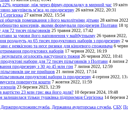
а 22% дешевше, ніж через фірму-прокладку в мирний час
19 квіт
овно закупівель м’яса до продрезерву
26 квітня 2022, 20:31
П Сергієнка
27 квітня 2022, 15:54
і обшуків помешкання з його малолітніми дітьми
28 квітня 2022
робництво консервів, якими формували продрезерв Полтави
18 т
 для 72 тисяч пільговиків
25 травня 2022, 17:42
Полтави за умови його наповнення у майбутньому
26 травня 2022,
ня роздадуть до 65 тисяч продуктових наборів з продрезерву
2 ч
ави є неякісною та несе ризики для кінцевого споживача
6 червн
а отримання продуктових наборів
17 червня 2022, 16:19
 результати оголосять наступного тижня
26 червня 2022, 10:41
 продуктові набори для 72 тисяч пільговиків з Полтави
4 липня 2
ання продрезерву з 30 до 45 млн грн
7 липня 2022, 12:59
 пільговиків ще не прийшов
21 липня 2022, 17:14
пільговикам продуктові набори із продрезерву
4 серпня 2022, 13
 змусити повернути кошти
7 жовтня 2022, 11:59
селенців
23 березня 2023, 12:39
 вартістю 23 млн грн: яка його доля?
10 березня 2024, 19:48
 залишилася тільки тушківка підприємця Сергієнка
14 березня 2
,
Держпродспоживслужба
,
Державна аудиторська служба
,
СБУ
,
По