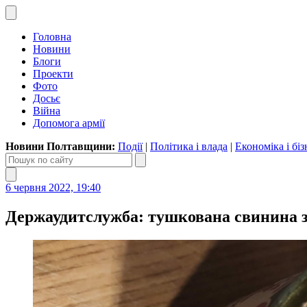
Головна
Новини
Блоги
Проекти
Фото
Досьє
Війна
Допомога армії
Новини Полтавщини:
Події
|
Політика і влада
|
Економіка і біз
6 червня 2022, 19:40
Держаудитслужба: тушкована свинина з 