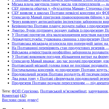
Міська влада закупила тонну масла для переселенців — н
СБУ провела обшуки у «бухгалтера Мамая» Стеценка стос
СБУ виявляє в школах Полтави неякісні консерви від ФО
Олександр Мамай пригрозив правоохоронцям бійнею у раз
Через виявлену антисанітарію інспектори заборонили ви
Керівництво Полтави планує роздати пайки з продрезерву
Дмитро Лунін підтримує роздачу пайків із продрезерву 
У Полтаві протягом літа малозахищеним верствам населен
Держаудитслужба: тушкована свинина з продрезерву Полт
Полтавська міськрада оголосила про попередній запис н
На Полтавщині перевіряють стан продуктових резервів —
Військова адміністрація неофіційно заборонила роздавати
У Полтаві виконком погодив збільшення витрат на формув
Олександр Мамай вважає, що час роздачі продрезерву для
Полтавський міський голова поки не поспішає роздавати 
Постачальника консервів до продрезерву Полтави хочуть
Продовольчий резерв Полтави роздадуть 40 тисячам пере
Два роки тому у Полтаві сформували продовольчий резерв
Продрезерв Полтави роздали переселенцям — під арештом
Теги:
ФОП Сергієнко
,
Полтавський м’ясокомбінат
,
харчування
Коментарі
(
42
)
Вислови свою думку!