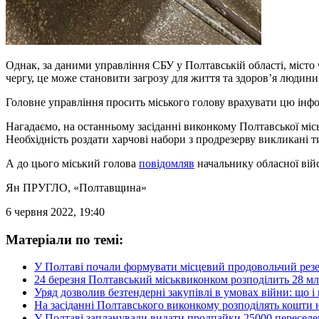
Однак, за даними управління СБУ у Полтавській області, місто
чергу, це може становити загрозу для життя та здоров’я людини
Головне управління просить міського голову врахувати цю інф
Нагадаємо, на останньому засіданні виконкому Полтавської м
Необхідність роздати харчові набори з продрезерву викликані 
А до цього міський голова
повідомляв
начальнику обласної війс
Ян ПРУГЛО
, «Полтавщина»
6 червня 2022, 19:40
Матеріали по темі:
У Полтаві почали формувати місцевий продовольчий резе
24 березня Полтавський міськвиконком розподілить 28 мл
Уряд дозволив безтендерні закупівлі в умовах війни: що
На засіданні Полтавського виконкому розподілять кошти 
У Полтаві запланували видати продпайки 25000 пересел