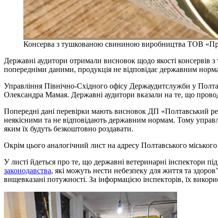
Консерва з тушкованою свининою виробництва ТОВ «Прод
Державні аудитори отримали висновок щодо якості консервів з т
попередніми даними, продукція не відповідає державним норм
Управління Північно-Східного офісу Держаудитслужби у Полтавс
Олександра Мамая. Державні аудитори вказали на те, що провод
Попередні дані перевірки мають висновок ДП «Полтавський регіо
неякісними та не відповідають державним нормам. Тому управлі
яким їх будуть безкоштовно роздавати.
Окрім цього аналогічний лист на адресу Полтавського міського
У листі йдеться про те, що державні ветеринарні інспектори 
законодавства
, які можуть нести небезпеку для життя та здоро
вищевказані потужності. За інформацією інспекторів, їх вик