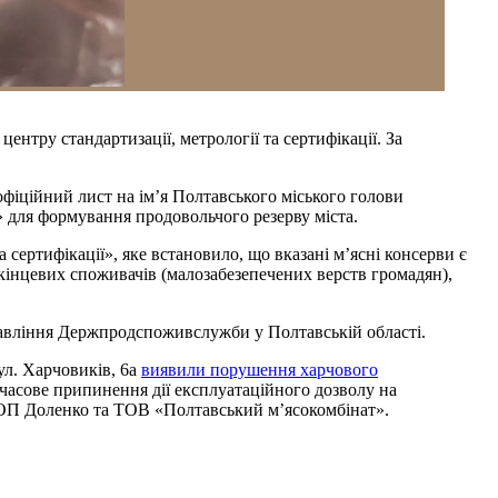
нтру стандартизації, метрології та сертифікації. За
фіційний лист на ім’я Полтавського міського голови
 для формування продовольчого резерву міста.
сертифікації», яке встановило, що вказані м’ясні консерви є
кінцевих споживачів (малозабезепечених верств громадян),
правління Держпродспоживслужби у Полтавській області.
ул. Харчовиків, 6а
виявили порушення харчового
мчасове припинення дії експлуатаційного дозволу на
ФОП Доленко та ТОВ «Полтавський м’ясокомбінат».