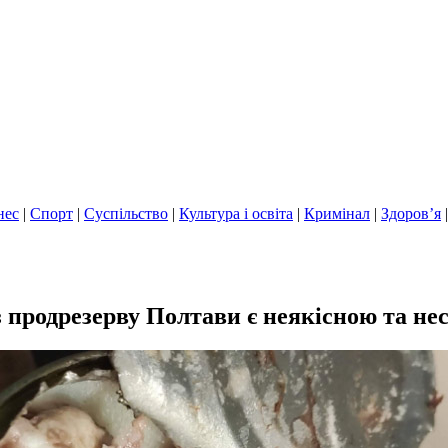
нес
|
Спорт
|
Суспільство
|
Культура і освіта
|
Кримінал
|
Здоров’я
продрезерву Полтави є неякісною та нес