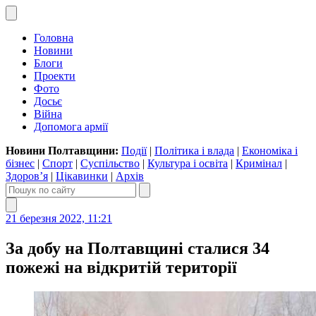
Головна
Новини
Блоги
Проекти
Фото
Досьє
Війна
Допомога армії
Новини Полтавщини:
Події
|
Політика і влада
|
Економіка і
бізнес
|
Спорт
|
Суспільство
|
Культура і освіта
|
Кримінал
|
Здоров’я
|
Цікавинки
|
Архів
21 березня 2022, 11:21
За добу на Полтавщині сталися 34
пожежі на відкритій території