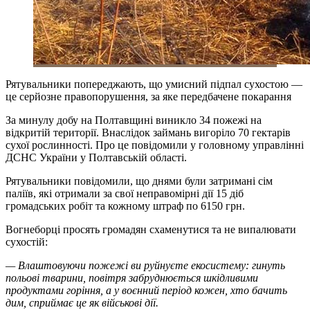
Рятувальники попереджають, що умисний підпал сухостою —
це серйозне правопорушення, за яке передбачене покарання
За минулу добу на Полтавщині виникло 34 пожежі на
відкритій території. Внаслідок займань вигоріло 70 гектарів
сухої рослинності. Про це повідомили у головному управлінні
ДСНС України у Полтавській області.
Рятувальники повідомили, що днями були затримані сім
паліїв, які отримали за свої неправомірні дії 15 діб
громадських робіт та кожному штраф по 6150 грн.
Вогнеборці просять громадян схаменутися та не випалювати
сухостій:
— Влаштовуючи пожежі ви руйнуєте екосистему: гинуть
польові тварини, повітря забруднюється шкідливими
продуктами горіння, а у воєнний період кожен, хто бачить
дим, сприймає це як військові дії.