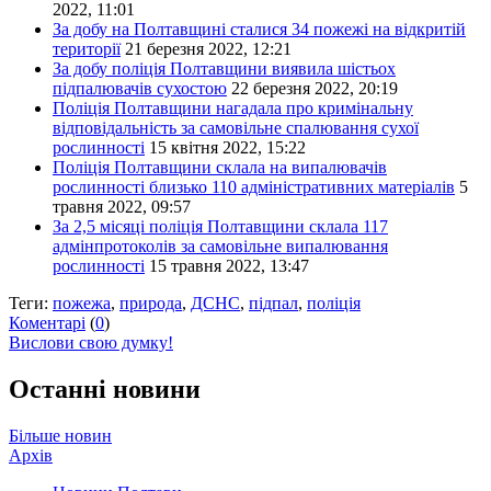
2022, 11:01
За добу на Полтавщині сталися 34 пожежі на відкритій
території
21 березня 2022, 12:21
За добу поліція Полтавщини виявила шістьох
підпалювачів сухостою
22 березня 2022, 20:19
Поліція Полтавщини нагадала про кримінальну
відповідальність за самовільне спалювання сухої
рослинності
15 квітня 2022, 15:22
Поліція Полтавщини склала на випалювачів
рослинності близько 110 адміністративних матеріалів
5
травня 2022, 09:57
За 2,5 місяці поліція Полтавщини склала 117
адмінпротоколів за самовільне випалювання
рослинності
15 травня 2022, 13:47
Теги:
пожежа
,
природа
,
ДСНС
,
підпал
,
поліція
Коментарі
(
0
)
Вислови свою думку!
Останні новини
Більше новин
Архів