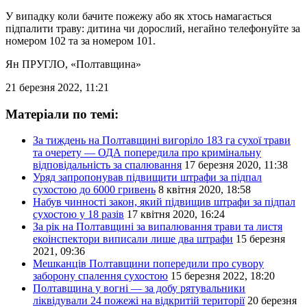
У випадку коли бачите пожежу або як хтось намагається
підпалити траву: дитина чи дорослий, негайно телефонуйте за
номером 102 та за номером 101.
Ян ПРУГЛО
, «Полтавщина»
21 березня 2022, 11:21
Матеріали по темі:
За тиждень на Полтавщині вигоріло 183 га сухої трави
та очерету — ОДА попередила про кримінальну
відповідальність за спалювання
17 березня 2020, 11:38
Уряд запропонував підвищити штрафи за підпал
сухостою до 6000 гривень
8 квітня 2020, 18:58
Набув чинності закон, який підвищив штрафи за підпал
сухостою у 18 разів
17 квітня 2020, 16:24
За рік на Полтавщині за випалювання трави та листя
екоінспектори виписали лише два штрафи
15 березня
2021, 09:36
Мешканців Полтавщини попередили про сувору
заборону спалення сухостою
15 березня 2022, 18:20
Полтавщина у вогні — за добу рятувальники
ліквідували 24 пожежі на відкритій території
20 березня