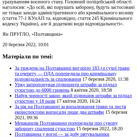
урахуванням воєнного стану. Головний поліцейський області
наголосив: «До осіб, які порушать заборону, будуть застосовані
не тільки заходи адміністративного або кримінального впливу
(стаття 77-1 КУпАП та, відповідно, стаття 245 Кримінального
кодексу України), але й додаткові види відповідальності».
Ян ПРУГЛО
, «Полтавщина»
20 березня 2022, 10:01
Матеріали по темі:
За тиждень на Полтавщині вигоріло 183 га сухої трави
та очерету — ОДА попередила про кримінальну
відповідальність за спалювання
17 березня 2020, 11:38
Уряд запропонував підвищити штрафи за підпал
сухостою до 6000 гривень
8 квітня 2020, 18:58
Набув чинності закон, який підвищив штрафи за підпал
сухостою у 18 разів
17 квітня 2020, 16:24
За рік на Полтавщині за випалювання трави та листя
екоінспектори виписали лише два штрафи
15 березня
2021, 09:36
Мешканців Полтавщини попередили про сувору
заборону спалення сухостою
15 березня 2022, 18:20
Полтавщина у вогні — за добу рятувальники