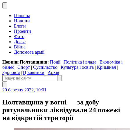
Головна
Новини
Блоги
Проекти
Фото
Досьє
Війна
Допомога армії
Новини Полтавщини:
Події
|
Політика і влада
|
Економіка і
бізнес
|
Спорт
|
Суспільство
|
Культура і освіта
|
Кримінал
|
Здоров’я
|
Цікавинки
|
Архів
20 березня 2022, 10:01
Полтавщина у вогні — за добу
рятувальники ліквідували 24 пожежі
на відкритій території