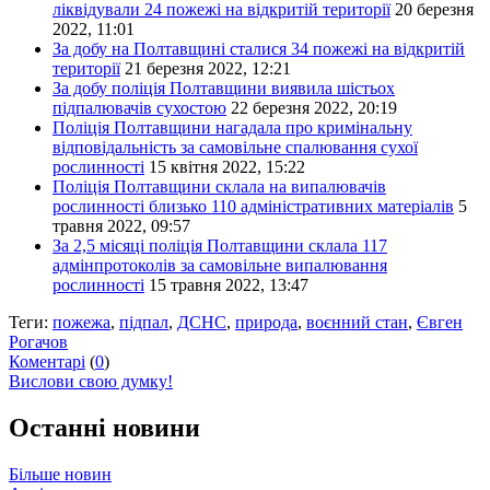
ліквідували 24 пожежі на відкритій території
20 березня
2022, 11:01
За добу на Полтавщині сталися 34 пожежі на відкритій
території
21 березня 2022, 12:21
За добу поліція Полтавщини виявила шістьох
підпалювачів сухостою
22 березня 2022, 20:19
Поліція Полтавщини нагадала про кримінальну
відповідальність за самовільне спалювання сухої
рослинності
15 квітня 2022, 15:22
Поліція Полтавщини склала на випалювачів
рослинності близько 110 адміністративних матеріалів
5
травня 2022, 09:57
За 2,5 місяці поліція Полтавщини склала 117
адмінпротоколів за самовільне випалювання
рослинності
15 травня 2022, 13:47
Теги:
пожежа
,
підпал
,
ДСНС
,
природа
,
воєнний стан
,
Євген
Рогачов
Коментарі
(
0
)
Вислови свою думку!
Останні новини
Більше новин