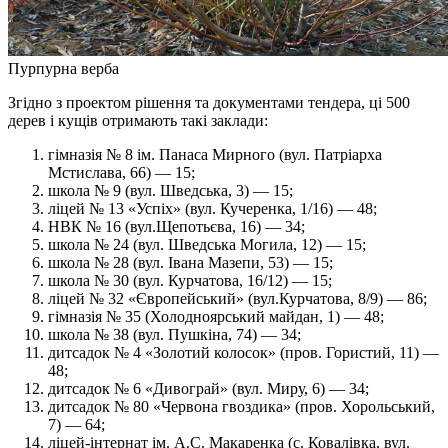
Пурпурна верба
Згідно з проектом рішення та документами тендера, ці 500
дерев і кущів отримають такі заклади:
гімназія № 8 ім. Панаса Мирного (вул. Патріарха
Мстислава, 66) — 15;
школа № 9 (вул. Шведська, 3) — 15;
ліцей № 13 «Успіх» (вул. Кучеренка, 1/16) — 48;
НВК № 16 (вул.Щепотьєва, 16) — 34;
школа № 24 (вул. Шведська Могила, 12) — 15;
школа № 28 (вул. Івана Мазепи, 53) — 15;
школа № 30 (вул. Курчатова, 16/12) — 15;
ліцей № 32 «Європейський» (вул.Курчатова, 8/9) — 86;
гімназія № 35 (Холодноярський майдан, 1) — 48;
школа № 38 (вул. Пушкіна, 74) — 34;
дитсадок № 4 «Золотий колосок» (пров. Гористий, 11) —
48;
дитсадок № 6 «Дивограй» (вул. Миру, 6) — 34;
дитсадок № 80 «Червона гвоздика» (пров. Хорольський,
7) — 64;
ліцей-інтернат ім. А.С. Макаренка (с. Ковалівка, вул.