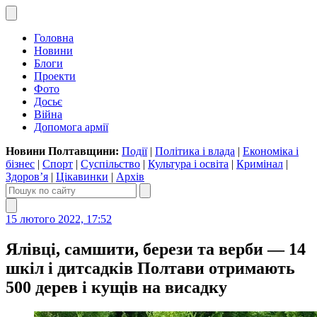
Головна
Новини
Блоги
Проекти
Фото
Досьє
Війна
Допомога армії
Новини Полтавщини:
Події
|
Політика і влада
|
Економіка і
бізнес
|
Спорт
|
Суспільство
|
Культура і освіта
|
Кримінал
|
Здоров’я
|
Цікавинки
|
Архів
15 лютого 2022, 17:52
Ялівці, самшити, берези та верби — 14
шкіл і дитсадків Полтави отримають
500 дерев і кущів на висадку