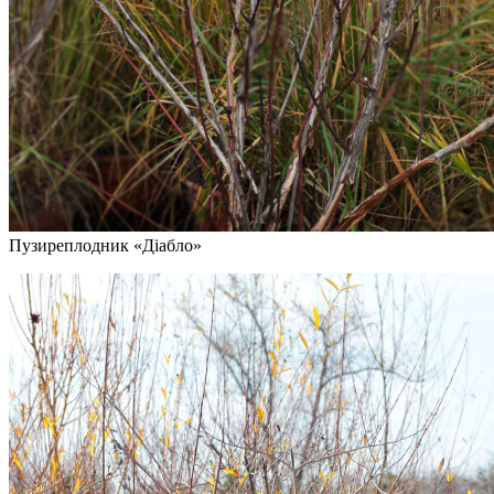
Пузиреплодник «Діабло»