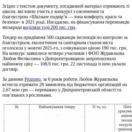
Згідно з текстом документу, посадковий матеріал отримають ті
школи, які взяли участь у конкурсі з озеленення та
благоустрою «Шкільне подвір’я — зона комфорту, краси та
безпеки» в 2021 році. Нагадаємо, на фінансування переможців
міськрада
виділяла тоді 200 тис. грн
.
Тендер на придбання 500 саджанців інспекція по контролю за
благоустроєм, екологічним та санітарним станом міста
оголосила у жовтні 2021-го, з очікуваною ціною 190 тис. грн.
На конкурс заявилися четверо учасників і ФОП Журавльова
Любов Феліксовна з Дніпропетровщини запропонувала
найнижчу ціну — 108,9 тис. грн. 22 листопада із нею уклали
договір.
За даними
Prozorro
, за 6 років роботи Любов Журавльова
встигла отримати 28 замовлень від бюджетних організацій на
2,67 млн грн — переважно у Дніпропетровській області та
пов’язаних з рослинами.