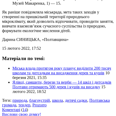
Музей Макаренка, 1) — 15.
Як раніше повідомляла міськрада, мета таких заходів у
створенні на пришкільній території природнього
мікроклімату, який дозволить відпочивати, проводити заняття,
вивчати взаємозв’язок сучасного суспільства із природою,
формувати екологічне мислення дітей.
Дарина СИНИЦЬКА
, «Полтавщина»
15 лютого 2022, 17:52
Матеріали по темі:
Міська влада протягом року планує виділити 200 тисяч
школам та дитсадкам на висадження дерев та кущів
10
березня 2021, 15:35
Ялівці, самшити, берези та верби — 14 шкіл і дитсадків
Полтави отримають 500 дерев і кущів на висадку
15
лютого 2022, 18:52
Теги:
природа
,
благоустрій
,
школа
,
дитячі садки
,
Полтавська
громада
,
тендер
,
Prozorro
Коментарі
(
14
)
Вислови свою думку!