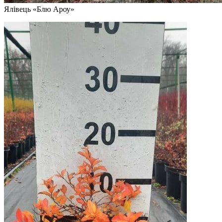
Ялівець «Блю Ароу»