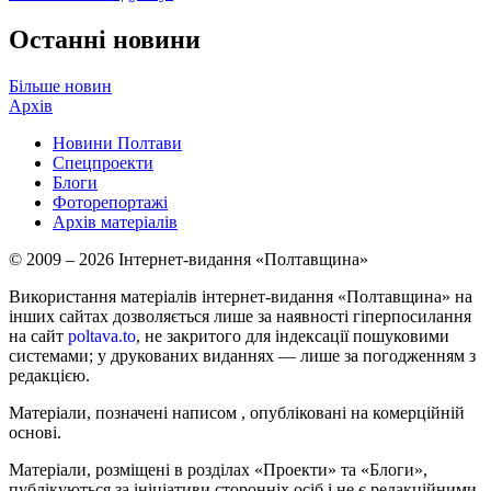
Останні новини
Більше новин
Архів
Новини Полтави
Спецпроекти
Блоги
Фоторепортажі
Архів матеріалів
© 2009 – 2026 Інтернет-видання «Полтавщина»
Використання матеріалів інтернет-видання «Полтавщина» на
інших сайтах дозволяється лише за наявності гіперпосилання
на сайт
poltava.to
, не закритого для індексації пошуковими
системами; у друкованих виданнях — лише за погодженням з
редакцією.
Матеріали, позначені написом
, опубліковані на комерційній
основі.
Матеріали, розміщені в розділах «Проекти» та «Блоги»,
публікуються за ініціативи сторонніх осіб і не є редакційними.