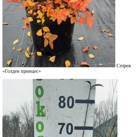
Спірея
«Голден принцес»