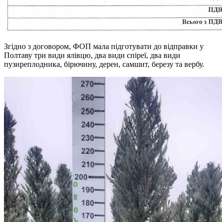
Згідно з договором, ФОП мала підготувати до відправки у
Полтаву три види ялівцю, два види спіреї, два види
пузиреплодника, бірючину, дерен, самшит, березу та вербу.