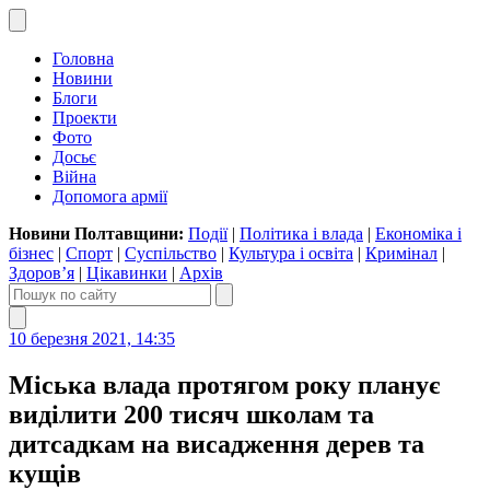
Головна
Новини
Блоги
Проекти
Фото
Досьє
Війна
Допомога армії
Новини Полтавщини:
Події
|
Політика і влада
|
Економіка і
бізнес
|
Спорт
|
Суспільство
|
Культура і освіта
|
Кримінал
|
Здоров’я
|
Цікавинки
|
Архів
10 березня 2021, 14:35
Міська влада протягом року планує
виділити 200 тисяч школам та
дитсадкам на висадження дерев та
кущів