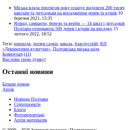
Міська влада протягом року планує виділити 200 тисяч
школам та дитсадкам на висадження дерев та кущів
10
березня 2021, 15:35
Ялівці, самшити, берези та верби — 14 шкіл і дитсадків
Полтави отримають 500 дерев і кущів на висадку
15
лютого 2022, 18:52
Теги:
природа
,
дитячі садки
,
школа
,
благоустрій
,
КП
«Декоративні культури»
,
Полтавська міська рада
Коментарі
(
11
)
Вислови свою думку!
Останні новини
Більше новин
Архів
Новини Полтави
Спецпроекти
Блоги
Фоторепортажі
Архів матеріалів
© 2009 – 2026 Інтернет-видання «Полтавщина»