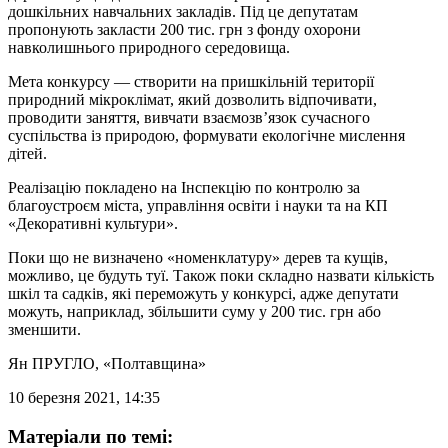
дошкільних навчальних закладів. Під це депутатам
пропонують закласти 200 тис. грн з фонду охорони
навколишнього природного середовища.
Мета конкурсу — створити на пришкільній території
природний мікроклімат, який дозволить відпочивати,
проводити заняття, вивчати взаємозв’язок сучасного
суспільства із природою, формувати екологічне мислення
дітей.
Реалізацію покладено на Інспекцію по контролю за
благоустроєм міста, управління освіти і науки та на КП
«Декоративні культури».
Поки що не визначено «номенклатуру» дерев та кущів,
можливо, це будуть туї. Також поки складно назвати кількість
шкіл та садків, які переможуть у конкурсі, адже депутати
можуть, наприклад, збільшити суму у 200 тис. грн або
зменшити.
Ян ПРУГЛО
, «Полтавщина»
10 березня 2021, 14:35
Матеріали по темі: