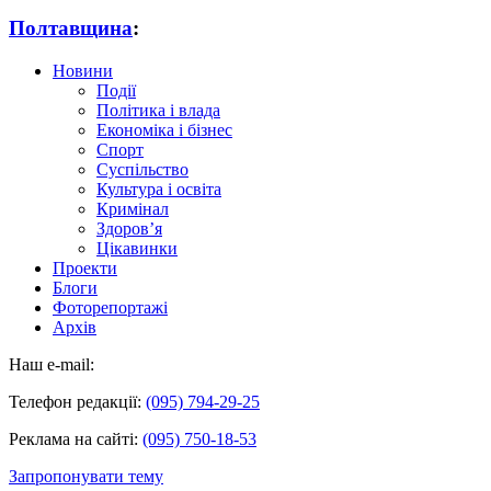
Полтавщина
:
Новини
Події
Політика і влада
Економіка і бізнес
Спорт
Суспільство
Культура і освіта
Кримінал
Здоров’я
Цікавинки
Проекти
Блоги
Фоторепортажі
Архів
Наш e-mail:
Телефон редакції:
(095) 794-29-25
Реклама на сайті:
(095) 750-18-53
Запропонувати тему