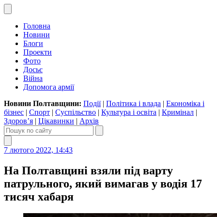
Головна
Новини
Блоги
Проекти
Фото
Досьє
Війна
Допомога армії
Новини Полтавщини:
Події
|
Політика і влада
|
Економіка і
бізнес
|
Спорт
|
Суспільство
|
Культура і освіта
|
Кримінал
|
Здоров’я
|
Цікавинки
|
Архів
7 лютого 2022, 14:43
На Полтавщині взяли під варту
патрульного, який вимагав у водія 17
тисяч хабаря