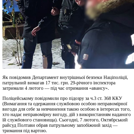
Як повідомив Департамент внутрішньої безпеки Націполіції,
патрульний вимагав 17 тис. грн. 29-річного інспектора
затримали 4 лютого — під час отримання «авансу».
Поліцейському повідомили про підозру за ч.3 ст. 368 ККУ
(Вимагання та одержання службовою особою неправомірної
вигоди для себе за невчинення такою особою в інтересах того,
хто надає неправомірну вигоду, дій з використанням наданого
їй службового становища). Сьогодні, 7 лютого, Октябрський
райсуд Полтави обрав патрульному запобіжний захід —
тримання під вартою.