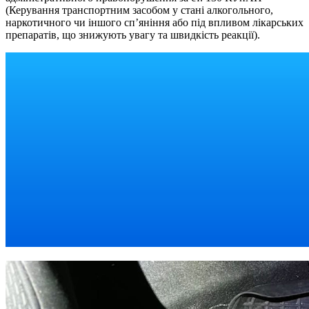
(Керування транспортним засобом у стані алкогольного,
наркотичного чи іншого сп’яніння або під впливом лікарських
препаратів, що знижують увагу та швидкість реакції).