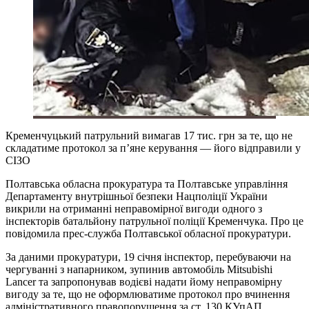
Кременчуцький патрульний вимагав 17 тис. грн за те, що не
складатиме протокол за п’яне керування — його відправили у
СІЗО
Полтавська обласна прокуратура та Полтавське управління
Департаменту внутрішньої безпеки Нацполіції України
викрили на отриманні неправомірної вигоди одного з
інспекторів батальйону патрульної поліції Кременчука. Про це
повідомила прес-служба Полтавської обласної прокуратури.
За даними прокуратури, 19 січня інспектор, перебуваючи на
чергуванні з напарником, зупинив автомобіль Mitsubishi
Lancer та запропонував водієві надати йому неправомірну
вигоду за те, що не оформлюватиме протокол про вчинення
адміністративного правопорушення за ст. 130 КУпАП