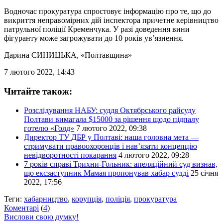
Водночас прокуратура спростовує інформацію про те, що до
викриття неправомірних дій інспектора причетне керівництво
патрульної поліції Кременчука. У разі доведення вини
фігуранту може загрожувати до 10 років ув’язнення.
Дарина СИНИЦЬКА
, «Полтавщина»
7 лютого 2022, 14:43
Читайте також:
Розслідування НАБУ: суддя Октябрського райсуду
Полтави вимагала $15000 за рішення щодо підпалу
готелю «Голд»
7 лютого 2022, 09:38
Директор ТУ ДБР у Полтаві: наша головна мета —
стримувати правоохоронців і нав’язати концепцію
невідворотності покарання
4 лютого 2022, 09:28
7 років справі Трихни-Гольник: апеляційний суд визнав,
що ексзаступник Мамая пропонував хабар судді
25 січня
2022, 17:56
Теги:
хабарництво
,
корупція
,
поліція
,
прокуратура
Коментарі
(
4
)
Вислови свою думку!