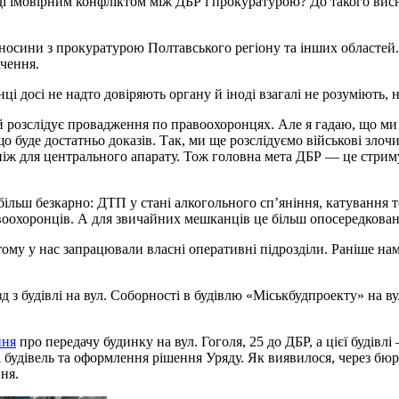
ді імовірним конфліктом між ДБР і прокуратурою? До такого вис
дносини з прокуратурою Полтавського регіону та інших областей
чення.
і досі не надто довіряють органу й іноді взагалі не розуміють,
ий розслідує провадження по правоохоронцях. Але я гадаю, що м
що буде достатньо доказів. Так, ми ще розслідуємо військові злоч
 ніж для центрального апарату. Тож головна мета ДБР — це стрим
ільш безкарно: ДТП у стані алкогольного сп’яніння, катування т
авоохоронців. А для звичайних мешканців це більш опосередкова
 тому у нас запрацювали власні оперативні підрозділи. Раніше 
 з будівлі на вул. Соборності в будівлю «Міськбудпроекту» на ву
ння
про передачу будинку на вул. Гоголя, 25 до ДБР, а цієї будів
будівель та оформлення рішення Уряду. Як виявилося, через бюр
ння.