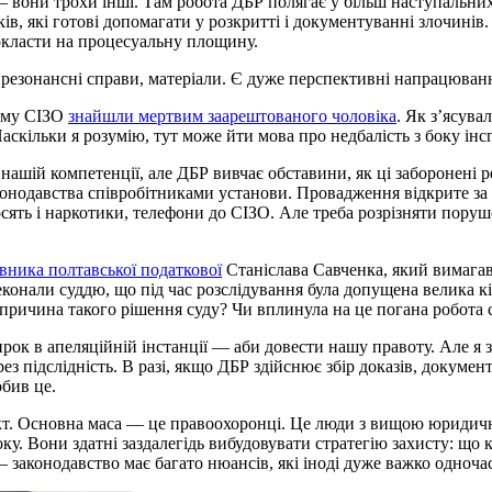
— вони трохи інші. Там робота ДБР полягає у більш наступальних
иків, які готові допомагати у розкритті і документуванні злочинів
окласти на процесуальну площину.
зонансні справи, матеріали. Є дуже перспективні напрацювання н
кому СІЗО
знайшли мертвим заарештованого чоловіка
. Як з’ясува
аскільки я розумію, тут може йти мова про недбалість з боку інс
ашій компетенції, але ДБР вивчає обставини, як ці заборонені ре
аконодавства співробітниками установи. Провадження відкрите за
осять і наркотики, телефони до СІЗО. Але треба розрізняти пору
вника полтавської податкової
Станіслава Савченка, який вимагав
реконали суддю, що під час розслідування була допущена велика 
причина такого рішення суду? Чи вплинула на це погана робота 
ок в апеляційній інстанції — аби довести нашу правоту. Але я з
рез підслідність. В разі, якщо ДБР здійснює збір доказів, докуме
бив це.
’єкт. Основна маса — це правоохоронці. Це люди з вищою юриди
ку. Вони здатні заздалегідь вибудовувати стратегію захисту: що к
 — законодавство має багато нюансів, які іноді дуже важко одноч