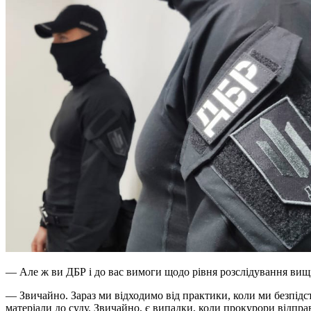
— Але ж ви ДБР і до вас вимоги щодо рівня розслідування вищі
— Звичайно. Зараз ми відходимо від практики, коли ми безпідс
матеріали до суду. Звичайно, є випадки, коли прокурори відправ