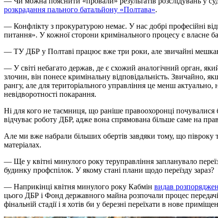
— Чи можна пояснити «провали» результатів розслідувань у су
розкрадання пального батальйону «Полтава»
.
— Конфлікту з прокуратурою немає. У нас добрі професійні ві
питання». У кожної сторони кримінального процесу є власне ба
— ТУ ДБР у Полтаві працює вже три роки, але звичайні мешканц
— У світі небагато держав, де є схожий аналогічний орган, як
злочин, він понесе кримінальну відповідальність. Звичайно, як
рангу, але для територіального управління це менш актуально,
невідворотності покарання.
Ні для кого не таємниця, що раніше правоохоронці почувалися б
відчуває роботу ДБР, адже вона спрямована більше саме на пр
Але ми вже набрали більших обертів завдяки тому, що півроку
матеріалах.
— Ще у квітні минулого року теруправління запланувало переїзд
будинку профспілок. У якому стані плани щодо переїзду зараз?
— Наприкінці квітня минулого року Кабмін
видав розпорядже
цього ДБР і Фонд державного майна розпочали процес передачі 
фінальній стадії і я хотів би у березні переїхати в нове приміще