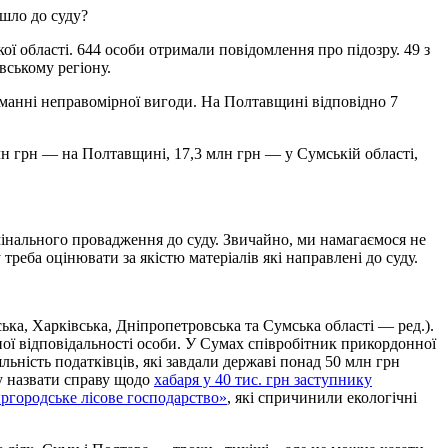
шло до суду?
ої області. 644 особи отримали повідомлення про підозру. 49 з
вському регіону.
риманні неправомірної вигоди. На Полтавщині відповідно 7
млн грн — на Полтавщині, 17,3 млн грн — у Сумській області,
мінального провадження до суду. Звичайно, ми намагаємося не
реба оцінювати за якістю матеріалів які направлені до суду.
ька, Харківська, Дніпропетровська та Сумська області — ред.).
ої відповідальності особи. У Сумах співробітник прикордонної
льність податківців, які завдали державі понад 50 млн грн
жу назвати справу щодо
хабаря у 40 тис. грн заступнику
ргородське лісове господарство»
, які спричинили екологічні