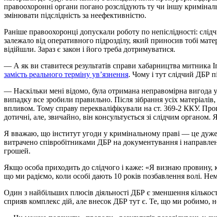
правоохоронні органи погано розслідують ту чи іншу кримінал
змінювати підслідність за неефективністю.
Раніше правоохоронці допускали роботу по непіслідності: слід
залежало від оперативного підрозділу, який приносив тобі матер
відійшли. Зараз є закон і його треба дотримуватися.
— А як ви ставитеся результатів справи хабарництва митника Іг
замість реального терміну ув’язнення
. Чому і тут слідчий ДБР 
— Наскільки мені відомо, була отримана неправомірна вигода у 
випадку все зробили правильно. Після зібрання усіх матеріалів
впливом. Тому справу перекваліфікували на ст. 369-2 ККУ. Пр
дотичні, але, звичайно, він консультується зі слідчим органом. 
Я вважаю, що інститут угоди у кримінальному праві — це дуже 
витрачено співробітниками ДБР на документування і направленн
грошей.
Якщо особа приходить до слідчого і каже: «Я визнаю провину, 
що ми радіємо, коли особі дають 10 років позбавлення волі. Не
Один з найбільших плюсів діяльності ДБР є зменшення кількост
сприяв комплекс дій, але внесок ДБР тут є. Те, що ми робимо,