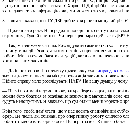
Зізнаюся, що є певний дисбаланс по регіонах. Дніпро і Харків 
що тут нічого не відбувається. У Харкові і Дніпрі більше заявн
які надають таку інформацію, яку ми можемо закумулювати і п
Загалом я вважаю, що ТУ ДБР добре завершило минулий рік. Є ре
— Щодо цього року. Напередодні новорічних свят у полтавсь
окрім ножа, було й спиртне. Чи перевіряє зараз цей факт ДБР? Н
— Так, ми займаємося цим. Розслідувати саме вбивство — не у н
вплинути на дії в’язнів, а також ступінь порушення чинного з
робота. Ми фіксуємо багато ситуацій, коли самі інспектори зан
кримінальних злочинів.
— До інших справ. На початку цього року суд
виправдав полко
змогли довести, що мала місце провокація злочину, а також пе
Нібито справу мало розслідувати НАБУ. На вашу думку, у чому 
— Наскільки мені відомо, прокуратура буде оскаржувати цей вир
можна було братися за реалізацію зазначених матеріалів саме че
будуть недопустимі. Я вважаю, що суд більш-менш коректно зро
Крім того, треба пам’ятати, що у нас досить специфічний суб
сфері. Це люди, які обізнані про оперативну роботу слідчого бло
роботи з такою категорією осіб. Це перш за все. З іншого боку