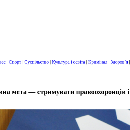
нес
|
Спорт
|
Суспільство
|
Культура і освіта
|
Кримінал
|
Здоров’я
на мета — стримувати правоохоронців і