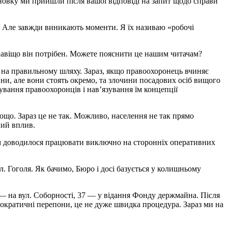
новку ми прийшли після вашої відповіді на запит щодо справи
. Але завжди виникають моменти. Я їх називаю «робочі
 навіщо він потрібен. Можете пояснити це нашим читачам?
и на правильному шляху. Зараз, якщо правоохоронець вчиняє
ини, але вони стоять окремо, та злочини посадових осіб вищого
ування правоохоронців і нав’язування їм концепції
ощо. Зараз це не так. Можливо, населення не так прямо
ний вплив.
нам доводилося працювати виключно на сторонніх оперативних
л. Гоголя. Як бачимо, Бюро і досі базується у колишньому
лі — на вул. Соборності, 37 — у відання Фонду держмайна. Після
ократичні перепони, це не дуже швидка процедура. Зараз ми на