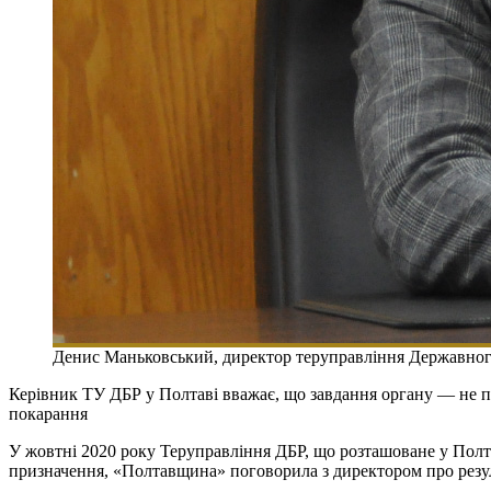
Денис Маньковський, директор теруправління Державного
Керівник ТУ ДБР у Полтаві вважає, що завдання органу — не п
покарання
У жовтні 2020 року Теруправління ДБР, що розташоване у Полт
призначення, «Полтавщина» поговорила з директором про резуль