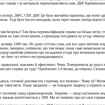
ьну справу і ці матеріали перенаправляють нам, ДБР. Криміналь
чі поліції, ДФС, СБУ, ДБР. Це була звичайна практика, що вони 
іали. Тоді було багато випадків, коли через нюанс непідслідності
оря Безрука? Там була перекваліфікація справи на більш легку с
пішов на таке полегшення, а прокурор погодився на угоду обвин
розмірі 3300 грн. Не дуже суттєва сума, але все одно митник по
, вони, імовірно, побачили, що там немає ознак саме вимагання н
окурор прийняв рішення про укладення угоди про визнання прови
Я не бачу тут нічого екстраординарного.
правильно, важливо й ефективно. Чому. Повернемося до цього ми
я цієї справи до суду? Приблизно 3-4 місяці, до півроку. Скіль
каюся, готовий допомагати слідчому, все визнаю». Чому ні? Фун
має такої мети. Наше завдання — не покарати людину, а підняти 
і злочинів серед правоохоронців. Зокрема — щодо катування люд
 не завжди висвітлюється у ЗМІ. Ми не пишемо про всі свої спра