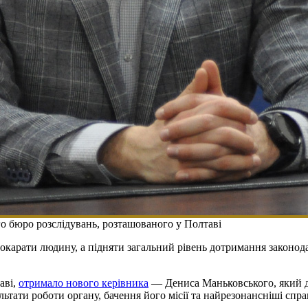
 бюро розслідувань, розташованого у Полтаві
окарати людину, а підняти загальний рівень дотримання законод
аві,
отримало нового керівника
— Дениса Маньковського, який до
тати роботи органу, бачення його місії та найрезонансніші спра