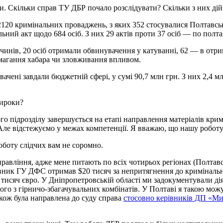
и. Скільки справ ТУ ДБР почало розслідувати? Скільки з них дій
2120 кримінальних проваджень, з яких 352 стосувалися Полтавськ
ний акт щодо 684 осіб. З них 29 актів проти 37 осіб — по полта
лочинів, 20 осіб отримали обвинувачення у катуванні, 62 — в от
магання хабара чи зловживання впливом.
вачені завдали бюджетній сфері, у сумі 90,7 млн грн. З них 2,4 
вироки?
го підрозділу завершується на етапі направлення матеріалів кри
ле відстежуємо у межах компетенції. Я вважаю, що нашу роботу т
оботу слідчих вам не соромно.
равління, адже мене питають по всіх чотирьох регіонах (Полтавс
ивник ГУ ДФС отримав $20 тисяч за непритягнення до кримінальн
 тисяч євро. У Дніпропетровській області ми задокументували дія
ого з гірничо-збагачувальних комбінатів. У Полтаві я такою мо
кож була направлена до суду справа
стосовно керівників ДП «Ми