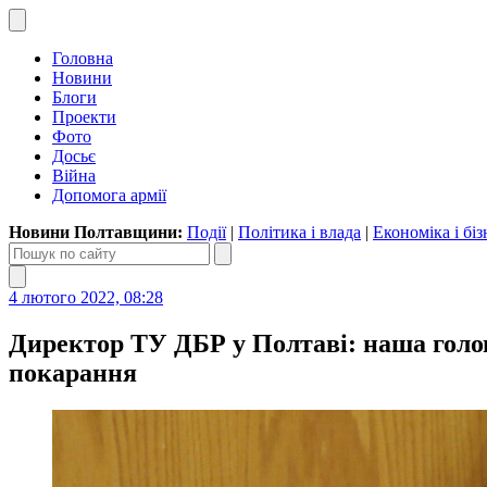
Головна
Новини
Блоги
Проекти
Фото
Досьє
Війна
Допомога армії
Новини Полтавщини:
Події
|
Політика і влада
|
Економіка і біз
4 лютого 2022, 08:28
Директор ТУ ДБР у Полтаві: наша голов
покарання