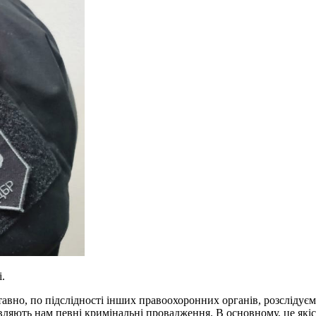
.
тавно, по підслідності інших правоохоронних органів, розслідує
ляють нам певні кримінальні провадження. В основному, це якісь 