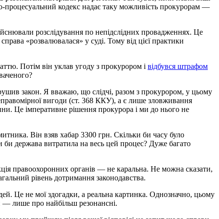
но-процесуальний кодекс надає таку можливість прокурорам —
здійснювали розслідування по непідслідних провадженнях. Це
 справа «розвалювалася» у суді. Тому від цієї практики
таттю. Потім він уклав угоду з прокурором і
відбувся штрафом
уваченого?
рушив закон. Я вважаю, що слідчі, разом з прокурором, у цьому
еправомірної вигоди (ст. 368 ККУ), а є лише зловживання
ни. Це імперативне рішення прокурора і ми до нього не
тника. Він взяв хабар 3300 грн. Скільки би часу було
ки би держава витратила на весь цей процес? Дуже багато
кція правоохоронних органів — не каральна. Не можна сказати,
загальний рівень дотримання законодавства.
ей. Це не мої здогадки, а реальна картинка. Однозначно, цьому
ви — лише про найбільш резонансні.