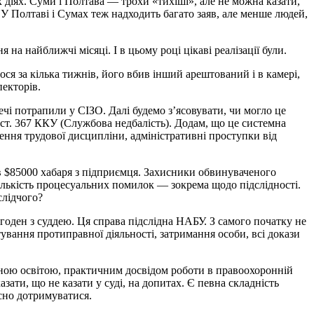
 діях. Суми і Полтава — трохи «тихіші», але не можна казати,
. У Полтаві і Сумах теж надходить багато заяв, але менше людей,
а найближчі місяці. І в цьому році цікаві реалізації були.
лося за кілька тижнів, його вбив інший арештований і в камері,
пекторів.
чі потрапили у СІЗО. Далі будемо з’ясовувати, чи могло це
 ст. 367 ККУ (Службова недбалість). Додам, що це системна
шення трудової дисципліни, адміністративні проступки від
 $85000 хабаря з підприємця. Захисники обвинуваченого
кількість процесуальних помилок — зокрема щодо підслідності.
слідчого?
годен з суддею. Ця справа підслідна НАБУ. З самого початку не
нтування протиправної діяльності, затримання особи, всі докази
чною освітою, практичним досвідом роботи в правоохоронній
азати, що не казати у суді, на допитах. Є певна складність
асно дотримуватися.