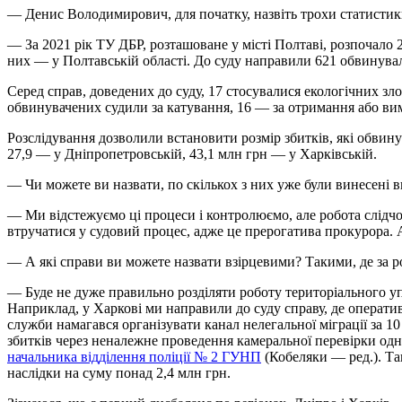
— Денис Володимирович, для початку, назвіть трохи статистик
— За 2021 рік ТУ ДБР, розташоване у місті Полтаві, розпочало 
них — у Полтавській області. До суду направили 621 обвинуваль
Серед справ, доведених до суду, 17 стосувалися екологічних з
обвинувачених судили за катування, 16 — за отримання або ви
Розслідування дозволили встановити розмір збитків, які обвину
27,9 — у Дніпропетровській, 43,1 млн грн — у Харківській.
— Чи можете ви назвати, по скількох з них уже були винесені 
— Ми відстежуємо ці процеси і контролюємо, але робота слідчо
втручатися у судовий процес, адже це прерогатива прокурора. А
— А які справи ви можете назвати взірцевими? Такими, де за р
— Буде не дуже правильно розділяти роботу територіального уп
Наприклад, у Харкові ми направили до суду справу, де операт
служби намагався організувати канал нелегальної міграції за 10
збитків через неналежне проведення камеральної перевірки одн
начальника відділення поліції № 2 ГУНП
(Кобеляки — ред.). Та
наслідки на суму понад 2,4 млн грн.