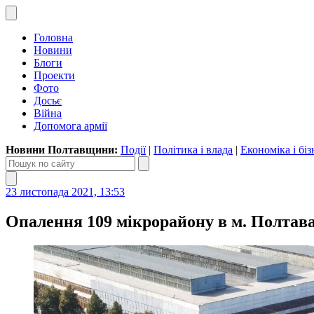
Головна
Новини
Блоги
Проекти
Фото
Досьє
Війна
Допомога армії
Новини Полтавщини:
Події
|
Політика і влада
|
Економіка і біз
23 листопада 2021, 13:53
Опалення 109 мікрорайону в м. Полтава