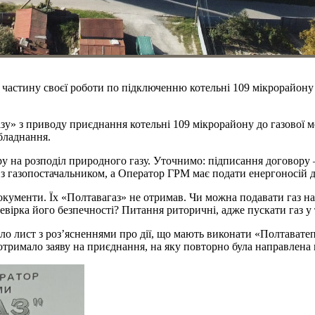
частину своєї роботи по підключенню котельні 109 мікрорайону д
зу» з приводу приєднання котельні 109 мікрорайону до газової 
бладнання.
у на розподіл природного газу. Уточнимо: підписання договору —
 з газопостачальником, а Оператор ГРМ має подати енергоносій д
окументи. Їх «Полтавагаз» не отримав. Чи можна подавати газ на
ревірка його безпечності? Питання риторичні, адже пускати газ у
ило лист з роз’ясненнями про дії, що мають виконати «Полтавате
тримало заяву на приєднання, на яку повторно була направлена в