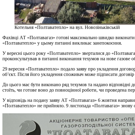
Котельня «Полтаватепло» на вул. Новозіньківській
Фахівці АТ «Полтавагаз» готові максимально швидко виконати 
«Полтаватепло» у цьому питанні викликає занепокоєння.
У вересні цього року «Полтаватепло» зверталися до «Полтавага
проконсультував в питанні виконання техумов на нове газове о
29 вересня «Полтаватепло» подало заяву про укладення договор
об’єкт. Після його укладення споживач може підписати договір
До цього має бути виконано ряд техумов та надано відповідні д
стоїть, чи готове воно до повноцінної роботи, чи проведена пе
У відповідь на подану заяву АТ «Полтавагаз» 6 жовтня направ
«Полтаватепло» не прийняло. 9 листопада «Полтавагаз» знову о