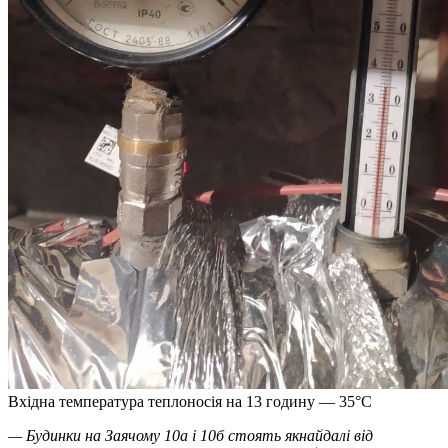
Вхідна температура теплоносія на 13 годину — 35°C
— Будинки на Заячому 10а і 10б стоять якнайдалі від