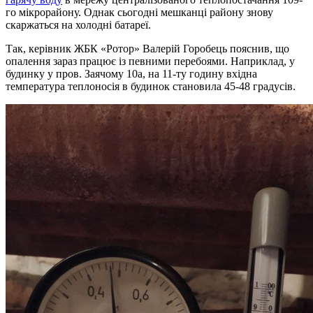
го мікрорайону. Однак сьогодні мешканці району знову
скаржаться на холодні батареї.
Так, керівник ЖБК «Ротор» Валерій Горобець пояснив, що
опалення зараз працює із певними перебоями. Наприклад, у
будинку у пров. Заячому 10а, на 11-ту годину вхідна
температура теплоносія в будинок становила 45-48 градусів.