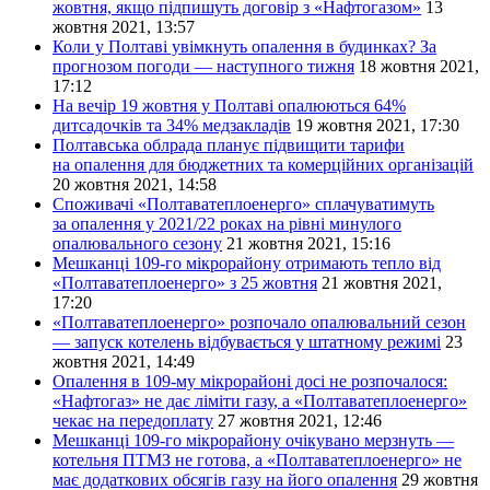
жовтня, якщо підпишуть договір з «Нафтогазом»
13
жовтня 2021, 13:57
Коли у Полтаві увімкнуть опалення в будинках? За
прогнозом погоди — наступного тижня
18 жовтня 2021,
17:12
На вечір 19 жовтня у Полтаві опалюються 64%
дитсадочків та 34% медзакладів
19 жовтня 2021, 17:30
Полтавська облрада планує підвищити тарифи
на опалення для бюджетних та комерційних організацій
20 жовтня 2021, 14:58
Споживачі «Полтаватеплоенерго» сплачуватимуть
за опалення у 2021/22 роках на рівні минулого
опалювального сезону
21 жовтня 2021, 15:16
Мешканці 109-го мікрорайону отримають тепло від
«Полтаватеплоенерго» з 25 жовтня
21 жовтня 2021,
17:20
«Полтаватеплоенерго» розпочало опалювальний сезон
— запуск котелень відбувається у штатному режимі
23
жовтня 2021, 14:49
Опалення в 109-му мікрорайоні досі не розпочалося:
«Нафтогаз» не дає ліміти газу, а «Полтаватеплоенерго»
чекає на передоплату
27 жовтня 2021, 12:46
Мешканці 109-го мікрорайону очікувано мерзнуть —
котельня ПТМЗ не готова, а «Полтаватеплоенерго» не
має додаткових обсягів газу на його опалення
29 жовтня