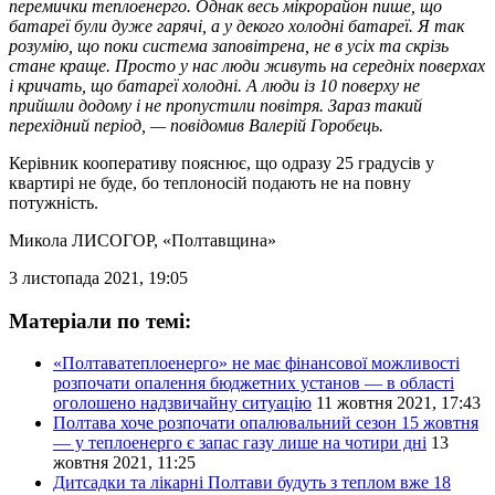
перемички теплоенерго. Однак весь мікрорайон пише, що
батареї були дуже гарячі, а у декого холодні батареї. Я так
розумію, що поки система заповітрена, не в усіх та скрізь
стане краще. Просто у нас люди живуть на середніх поверхах
і кричать, що батареї холодні. А люди із 10 поверху не
прийшли додому і не пропустили повітря. Зараз такий
перехідний період, — повідомив Валерій Горобець.
Керівник кооперативу пояснює, що одразу 25 градусів у
квартирі не буде, бо теплоносій подають не на повну
потужність.
Микола ЛИСОГОР
, «Полтавщина»
3 листопада 2021, 19:05
Матеріали по темі:
«Полтаватеплоенерго» не має фінансової можливості
розпочати опалення бюджетних установ — в області
оголошено надзвичайну ситуацію
11 жовтня 2021, 17:43
Полтава хоче розпочати опалювальний сезон 15 жовтня
— у теплоенерго є запас газу лише на чотири дні
13
жовтня 2021, 11:25
Дитсадки та лікарні Полтави будуть з теплом вже 18