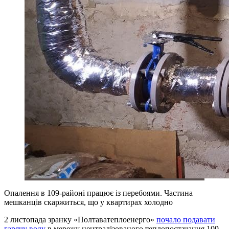
Опалення в 109-районі працює із перебоями. Частина
мешканців скаржиться, що у квартирах холодно
2 листопада зранку «Полтаватеплоенерго»
почало подавати
гарячу воду
в мережу централізованого теплопостачання 109-