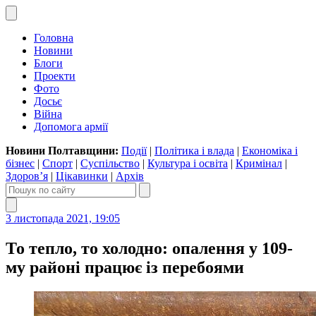
Головна
Новини
Блоги
Проекти
Фото
Досьє
Війна
Допомога армії
Новини Полтавщини:
Події
|
Політика і влада
|
Економіка і
бізнес
|
Спорт
|
Суспільство
|
Культура і освіта
|
Кримінал
|
Здоров’я
|
Цікавинки
|
Архів
3 листопада 2021, 19:05
То тепло, то холодно: опалення у 109-
му районі працює із перебоями