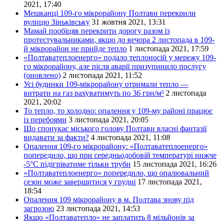
2021, 17:40
Мешканці 109-го мікрорайону Полтави перекрили
вулицю Зіньківську
31 жовтня 2021, 13:31
Мамай пообіцяв перекрити дорогу разом із
протестувальниками, якщо до вечора 2 листопада в 109-
й мікрорайон не прийде тепло
1 листопада 2021, 17:59
«Полтаватеплоенерго» подало теплоносій у мережу 109-
го мікрорайону, але після аварії призупинило послугу
(оновлено)
2 листопада 2021, 11:52
Усі будинки 109-мікрорайону отримали тепло —
витрати на газ рахуватимуть по 36 грн/м³
2 листопада
2021, 20:02
То тепло, то холодно: опалення у 109-му районі працює
із перебоями
3 листопада 2021, 20:05
Що спонукає міського голову Полтави власні фантазії
видавати за факти?
4 листопада 2021, 11:08
Опалення 109-го мікрорайону: «Полтаватеплоенерго»
попередило, що при середньодобовій температурі нижче
-5°C підігріватиме тільки труби
15 листопада 2021, 16:26
«Полтаватеплоенерго» попередило, що опалювальний
сезон може завершитися у грудні
17 листопада 2021,
18:54
Опалення 109 мікрорайону в м. Полтава знову під
загрозою
23 листопада 2021, 14:53
Якщо «Полтаватепло» не заплатить 8 мільйонів за