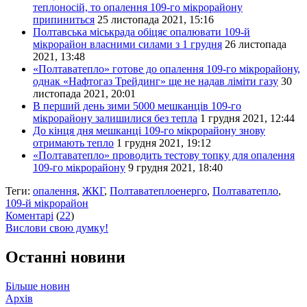
теплоносій, то опалення 109-го мікрорайону
припиниться
25 листопада 2021, 15:16
Полтавська міськрада обіцяє опалювати 109-й
мікрорайон власними силами з 1 грудня
26 листопада
2021, 13:48
«Полтаватепло» готове до опалення 109-го мікрорайону,
однак «Нафтогаз Трейдинг» ще не надав ліміти газу
30
листопада 2021, 20:01
В перший день зими 5000 мешканців 109-го
мікрорайону залишилися без тепла
1 грудня 2021, 12:44
До кінця дня мешканці 109-го мікрорайону знову
отримають тепло
1 грудня 2021, 19:12
«Полтаватепло» проводить тестову топку для опалення
109-го мікрорайону
9 грудня 2021, 18:40
Теги:
опалення
,
ЖКГ
,
Полтаватеплоенерго
,
Полтаватепло
,
109-й мікрорайон
Коментарі
(
22
)
Вислови свою думку!
Останні новини
Більше новин
Архів