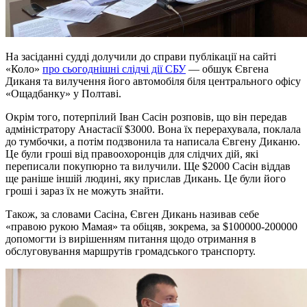
На засіданні судді долучили до справи публікації на сайті
«Коло»
про сьогоднішні слідчі дії СБУ
— обшук Євгена
Диканя та вилучення його автомобіля біля центрального офісу
«Ощадбанку» у Полтаві.
Окрім того, потерпілий Іван Сасін розповів, що він передав
адміністратору Анастасії $3000. Вона їх перерахувала, поклала
до тумбочки, а потім подзвонила та написала Євгену Диканю.
Це були гроші від правоохоронців для слідчих дій, які
переписали покупюрно та вилучили. Ще $2000 Сасін віддав
ще раніше іншій людині, яку прислав Дикань. Це були його
гроші і зараз їх не можуть знайти.
Також, за словами Сасіна, Євген Дикань називав себе
«правою рукою Мамая» та обіцяв, зокрема, за $100000-200000
допомогти із вирішенням питання щодо отримання в
обслуговування маршрутів громадського транспорту.