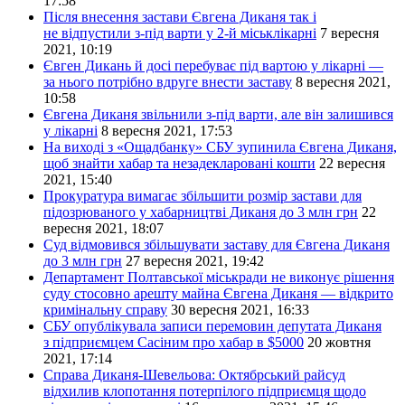
17:58
Після внесення застави Євгена Диканя так і
не відпустили з-під варти у 2-й міськлікарні
7 вересня
2021, 10:19
Євген Дикань й досі перебуває під вартою у лікарні —
за нього потрібно вдруге внести заставу
8 вересня 2021,
10:58
Євгена Диканя звільнили з-під варти, але він залишився
у лікарні
8 вересня 2021, 17:53
На виході з «Ощадбанку» СБУ зупинила Євгена Диканя,
щоб знайти хабар та незадекларовані кошти
22 вересня
2021, 15:40
Прокуратура вимагає збільшити розмір застави для
підозрюваного у хабарництві Диканя до 3 млн грн
22
вересня 2021, 18:07
Суд відмовився збільшувати заставу для Євгена Диканя
до 3 млн грн
27 вересня 2021, 19:42
Департамент Полтавської міськради не виконує рішення
суду стосовно арешту майна Євгена Диканя — відкрито
кримінальну справу
30 вересня 2021, 16:33
СБУ опублікувала записи перемовин депутата Диканя
з підприємцем Сасіним про хабар в $5000
20 жовтня
2021, 17:14
Справа Диканя-Шевельова: Октябрський райсуд
відхилив клопотання потерпілого підприємця щодо