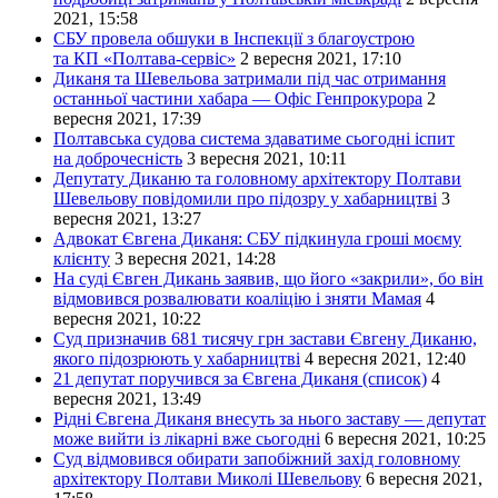
2021, 15:58
СБУ провела обшуки в Інспекції з благоустрою
та КП «Полтава-сервіс»
2 вересня 2021, 17:10
Диканя та Шевельова затримали під час отримання
останньої частини хабара — Офіс Генпрокурора
2
вересня 2021, 17:39
Полтавська судова система здаватиме сьогодні іспит
на доброчесність
3 вересня 2021, 10:11
Депутату Диканю та головному архітектору Полтави
Шевельову повідомили про підозру у хабарництві
3
вересня 2021, 13:27
Адвокат Євгена Диканя: СБУ підкинула гроші моєму
клієнту
3 вересня 2021, 14:28
На суді Євген Дикань заявив, що його «закрили», бо він
відмовився розвалювати коаліцію і зняти Мамая
4
вересня 2021, 10:22
Суд призначив 681 тисячу грн застави Євгену Диканю,
якого підозрюють у хабарництві
4 вересня 2021, 12:40
21 депутат поручився за Євгена Диканя (список)
4
вересня 2021, 13:49
Рідні Євгена Диканя внесуть за нього заставу — депутат
може вийти із лікарні вже сьогодні
6 вересня 2021, 10:25
Суд відмовився обирати запобіжний захід головному
архітектору Полтави Миколі Шевельову
6 вересня 2021,