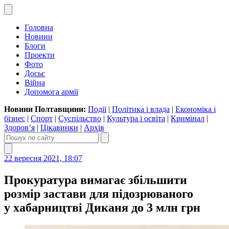
Головна
Новини
Блоги
Проекти
Фото
Досьє
Війна
Допомога армії
Новини Полтавщини:
Події
|
Політика і влада
|
Економіка і
бізнес
|
Спорт
|
Суспільство
|
Культура і освіта
|
Кримінал
|
Здоров’я
|
Цікавинки
|
Архів
22 вересня 2021, 18:07
Прокуратура вимагає збільшити
розмір застави для підозрюваного
у хабарництві Диканя до 3 млн грн