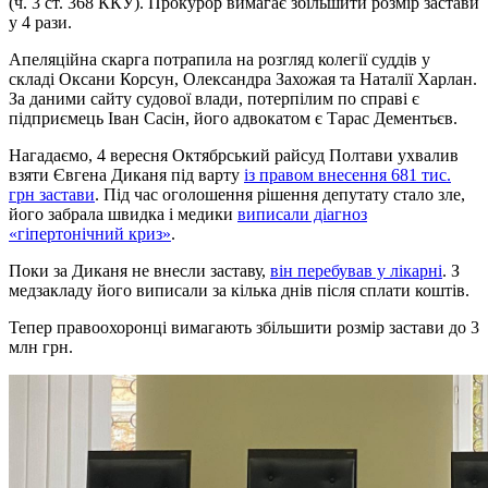
(ч. 3 ст. 368 ККУ). Прокурор вимагає збільшити розмір застави
у 4 рази.
Апеляційна скарга потрапила на розгляд колегії суддів у
складі Оксани Корсун, Олександра Захожая та Наталії Харлан.
За даними сайту судової влади, потерпілим по справі є
підприємець Іван Сасін, його адвокатом є Тарас Дементьєв.
Нагадаємо, 4 вересня Октябрський райсуд Полтави ухвалив
взяти Євгена Диканя під варту
із правом внесення 681 тис.
грн застави
. Під час оголошення рішення депутату стало зле,
його забрала швидка і медики
виписали діагноз
«гіпертонічний криз»
.
Поки за Диканя не внесли заставу,
він перебував у лікарні
. З
медзакладу його виписали за кілька днів після сплати коштів.
Тепер правоохоронці вимагають збільшити розмір застави до 3
млн грн.