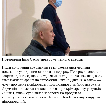
Потерпілий Іван Сасін (праворуч) та його адвокат
Після долучення документів і заслуховування частини
показань суд вирішив оголосити перерву. Перерву оголосили
зокрема для того, щоб в суд з’явився слідчий та пояснив, коли
саме наклали арешт на автомобілі Євгена Диканя, а також —
чому про це не повідомили підозрюваного та його адвокатів.
Адже під час засідання виявилося, що окрім арешту рахунків
Диканя, також суд наклав заборону на продаж та
користування автомобілями Tesla та Honda, які задекларував
підозрюваний.