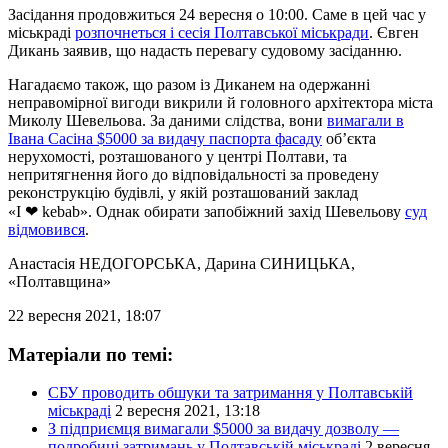
Засідання продовжиться 24 вересня о 10:00. Саме в цей час у
міськраді
розпочнеться і сесія Полтавської міськради
. Євген
Дикань заявив, що надасть перевагу судовому засіданню.
Нагадаємо також, що разом із Диканем на одержанні
неправомірної вигоди викрили й головного архітектора міста
Миколу Шевельова. За даними слідства, вони
вимагали в
Івана Сасіна $5000 за видачу паспорта фасаду
об’єкта
нерухомості, розташованого у центрі Полтави, та
непритягнення його до відповідальності за проведену
реконструкцію будівлі, у якій розташований заклад
«I ❤ kebab». Однак обирати запобіжний захід Шевельову
суд
відмовився
.
Анастасія НЕДОГОРСЬКА, Дарина СИНИЦЬКА,
«Полтавщина»
22 вересня 2021, 18:07
Матеріали по темі:
СБУ проводить обшуки та затримання у Полтавській
міськраді
2 вересня 2021, 13:18
З підприємця вимагали $5000 за видачу дозволу —
подробиці затримань у Полтавській міськраді
2 вересня