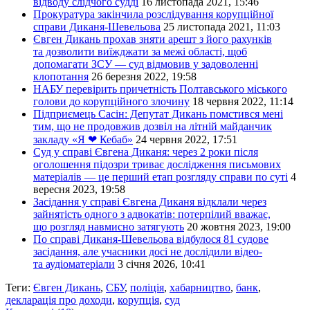
відводу слідчого судді
16 листопада 2021, 15:46
Прокуратура закінчила розслідування корупційної
справи Диканя-Шевельова
25 листопада 2021, 11:03
Євген Дикань прохав зняти арешт з його рахунків
та дозволити виїжджати за межі області, щоб
допомагати ЗСУ — суд відмовив у задоволенні
клопотання
26 березня 2022, 19:58
НАБУ перевірить причетність Полтавського міського
голови до корупційного злочину
18 червня 2022, 11:14
Підприємець Сасін: Депутат Дикань помстився мені
тим, що не продовжив дозвіл на літній майданчик
закладу «Я ❤ Кебаб»
24 червня 2022, 17:51
Суд у справі Євгена Диканя: через 2 роки після
оголошення підозри триває дослідження письмових
матеріалів — це перший етап розгляду справи по суті
4
вересня 2023, 19:58
Засідання у справі Євгена Диканя відклали через
зайнятість одного з адвокатів: потерпілий вважає,
що розгляд навмисно затягують
20 жовтня 2023, 19:00
По справі Диканя-Шевельова відбулося 81 судове
засідання, але учасники досі не дослідили відео-
та аудіоматеріали
3 січня 2026, 10:41
Теги:
Євген Дикань
,
СБУ
,
поліція
,
хабарництво
,
банк
,
декларація про доходи
,
корупція
,
суд