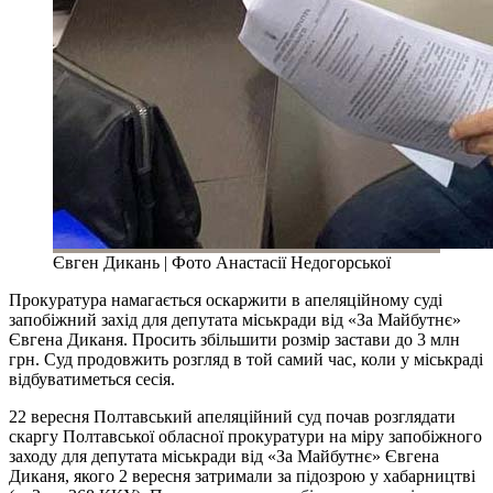
Євген Дикань | Фото Анастасії Недогорської
Прокуратура намагається оскаржити в апеляційному суді
запобіжний захід для депутата міськради від «За Майбутнє»
Євгена Диканя. Просить збільшити розмір застави до 3 млн
грн. Суд продовжить розгляд в той самий час, коли у міськраді
відбуватиметься сесія.
22 вересня Полтавський апеляційний суд почав розглядати
скаргу Полтавської обласної прокуратури на міру запобіжного
заходу для депутата міськради від «За Майбутнє» Євгена
Диканя, якого 2 вересня затримали за підозрою у хабарництві