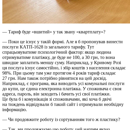
— Тариф буде «вшитий» у так звану «квартплату»?
— Поки це існує у такій формі. Але я б пропонував винести
послуги КАТП-1628 із загального тарифу. Тут
спрацьовуватиме психологічний фактор: якщо людина
отримуватиме платіжку, де буде не 100, а 30 грн, то вона
швидше заплатить меншу суму. Наприклад, у Кривому Розі
ця послуга існує самостійно, і збір коштів з населення складає
98%. При цьому там уже протягом 4 років тариф складає
27 грн. Нам також потрібно рівнятися на цей досвід.
Наприклад, є програма, яка виводить усі комунальні послуги
до купи, це єдина електронна платіжка. У споживача є своя
адреса, пароль, він заходить і бачить усі свої платіжки.
Це була б і комунікація зі споживачами, які хоча б двічі
на тиждень відвідували б такий сайт і отримували необхідну
інформацію.
— Чи продовжите роботу із сортуванням того ж пластику?
— Так, ми продовжуємо цю роботу, цей напрям якраз