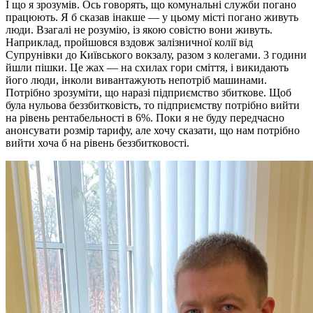
І що я зрозумів. Ось говорять, що комунальні служби погано
працюють. Я б сказав інакше — у цьому місті погано живуть
люди. Взагалі не розумію, із якою совістю вони живуть.
Наприклад, пройшовся вздовж залізничної колії від
Супрунівки до Київського вокзалу, разом з колегами. 3 години
йшли пішки. Це жах — на схилах гори сміття, і викидають
його люди, інколи вивантажують непотріб машинами.
Потрібно зрозуміти, що наразі підприємство збиткове. Щоб
була нульова беззбитковість, то підприємству потрібно вийти
на рівень рентабельності в 6%. Поки я не буду передчасно
анонсувати розмір тарифу, але хочу сказати, що нам потрібно
вийти хоча б на рівень беззбитковості.