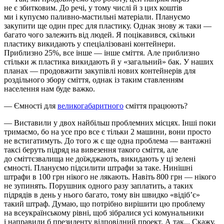
не є збитковим. До речі, у тому числі й з цих коштів
ми і купуємо паливно-мастильні матеріали. Плануємо
закупити ще один прес для пластику. Однак знову ж таки —
багато чого залежить від людей. Я поцікавився, скільки
пластику викидають у спеціалізовані контейнери.
Приблизно 25%, все інше — інше сміття. Але приблизно
стільки ж пластика викидають й у «загальний» бак. У наших
планах — продовжити закупівлі нових контейнерів для
роздільного збору сміття, однак із таким ставленням
населення нам буде важко.
— Ємності для
великогабаритного
сміття працюють?
— Виставили у двох найбільш проблемних місцях. Інші поки
тримаємо, бо на усе про все є тільки 2 машини, вони просто
не встигатимуть. До того ж є ще одна проблема — вантажні
таксі беруть підряд на вивезення такого сміття, але
до сміттєзвалища не доїжджають, викидають у ці зелені
ємності. Плануємо підсилити штрафи за таке. Нинішні
штрафи в 100 грн нікого не лякають. Навіть 800 грн — нікого
не зупинять. Порушник одного разу заплатить, а таких
підрядів в день у нього багато, тому він швидко «відіб’є»
такий штраф. Думаю, що потрібно вирішити цю проблему
на всеукраїнському рівні, щоб зібралися усі комунальники
і направили б президенту відповідний проект. А так... Скажу,