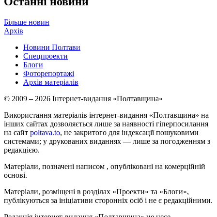
Останні новини
Більше новин
Архів
Новини Полтави
Спецпроекти
Блоги
Фоторепортажі
Архів матеріалів
© 2009 – 2026 Інтернет-видання «Полтавщина»
Використання матеріалів інтернет-видання «Полтавщина» на
інших сайтах дозволяється лише за наявності гіперпосилання
на сайт
poltava.to
, не закритого для індексації пошуковими
системами; у друкованих виданнях — лише за погодженням з
редакцією.
Матеріали, позначені написом
, опубліковані на комерційній
основі.
Матеріали, розміщені в розділах «Проекти» та «Блоги»,
публікуються за ініціативи сторонніх осіб і не є редакційними.
Редакція інтернет-видання «Полтавщина» не несе