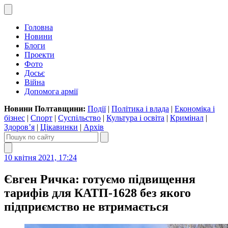
Головна
Новини
Блоги
Проекти
Фото
Досьє
Війна
Допомога армії
Новини Полтавщини:
Події
|
Політика і влада
|
Економіка і
бізнес
|
Спорт
|
Суспільство
|
Культура і освіта
|
Кримінал
|
Здоров’я
|
Цікавинки
|
Архів
10 квітня 2021, 17:24
Євген Ричка: готуємо підвищення
тарифів для КАТП-1628 без якого
підприємство не втримається