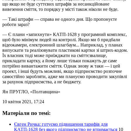
що якщо не буде суттєвих штрафів за несанкційоване
вивезення сміття, то порядку у місті також ніколи не буде.
— Такі штрафи — справа не одного дня. Що пропонуєте
роботи зараз?
— Є плани «запихнути» КАТП-1628 у програмний комплекс,
щоб було мінімум людей на контролі. Якщо ми б придбали
відеокамери, електронний шлагбаум... Наприклад, у планах
випускати та реалізовувати пластикові картки зі штрих-кодом.
Їх власник тоді може приїжджати на сміттєзвалище,
прикладати картку, а йому лише тільки покажуть де саме
потрібно вивантажити сміття. Однак знову ж таки — і цей
проект, і інші будуть можливі, якщо підприємство розпочне
самостійно заробляти, адже ми плануємо проводити закупівлі
за рахунок підприємства, а не бюджету.
Ян ПРУГЛО
, «Полтавщина»
10 квітня 2021, 17:24
Матеріали по темі:
Євген Ричка: готуємо підвищення тарифів для
КАТП-1628 без якого підприємство не втримається
10