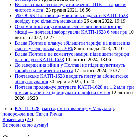
Вчасна сплата за послугу вивезення ТПВ — гарантія
чистого міста!
23 грудня 2021, 16:56
5% ОСББ Полтави відмовились надавати КАТП-1628
довідку про кількість мешканців
26 січня 2022, 19:19
Окремій послузі утилізації сміття виповнилося три
місяці — полтавці заборгували КАТП-1628 6 млн грн
10
лютого 2022, 12:27
Влада Полтави планує збільшити тарифи на вивезення
сміття у середньому на 30%
8 листопада 2023, 20:10
Влада Полтави не коментує наміри підвищити тарифи
на послуги КАТП-1628
10 лютого 2024, 18:06
До завершення війни у Полтаві не підвищуватимуть
тарифи на вивезення сміття
17 лютого 2024, 10:37
Полтавське КАТП-1628 вводить плату за абонентське
обслуговування
30 червня 2025, 15:20
Полтава продовжує дотувати КАТП-1628 на 1,2 млн грн
в місяць, аби не підвищувати тариф на сміття
12 лютого
2026, 16:28
Теги:
КАТП-1628
,
сміття
,
сміттєзвалище у Макухівці
,
подорожчання
,
Євген Ричка
Коментарі
(
27
)
Вислови свою думку!