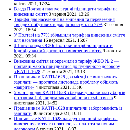
квітня 2021, 17:24
Влада Полтави планує втричі підвищити тарифи на
вивезення сміття
3 червня 2021, 13:26
Тарифи для населення на збирання та перевезення
твердих побутових відходів зростуть на 77%
31 серпня
2021, 16:54
У Полтаві на 77% збільшили тариф на вивезення сміття
для населення
16 вересня 2021, 15:07
З 1 листопада ОСББ Полтави потрібно підписати
індивідуальний договір на вивезення сміття
9 жовтня
2021, 09:34
Вивезення сміття виокремили з тарифу ЖЕО № 2 —
полтавці мають приєднатися до публічного договору
з КАТП-1628
21 жовтня 2021, 13:13
Працівникам КАТП-1628 два місяці не виплачують
зарплати — протягом листопада проблему обіцяють
«закрити»
4 листопада 2021, 13:46
5 млн грн для КАТП-1628 з бюджету: на виплату боргів
по зарплаті під видом закупівлі нових сміттєвозів
9
листопада 2021, 14:52
Працівникам КАТП-1628 виплатили заборгованість із
зарплати
30 листопада 2021, 16:11
Полтавське КАТП-1628 нагадує про нові тарифи на
вивезення сміття та пояснює, як платити за новим
договором
6 грудня 2021, 18:37