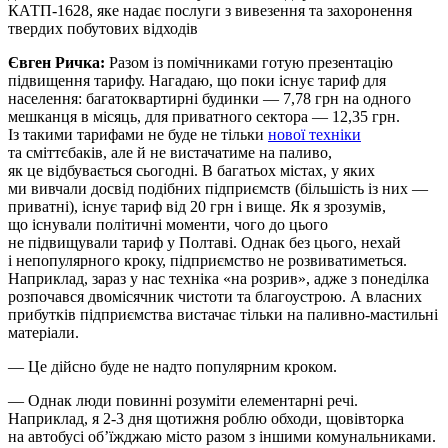
КАТП-1628, яке надає послуги з вивезення та захоронення
твердих побутових відходів
Євген Ричка:
Разом із помічниками готую презентацію
підвищення тарифу. Нагадаю, що поки існує тариф для
населення: багатоквартирні будинки — 7,78 грн на одного
мешканця в місяць, для приватного сектора — 12,35 грн.
Із такими тарифами не буде не тільки
нової техніки
та сміттєбаків, але й не вистачатиме на паливо,
як це відбувається сьогодні. В багатьох містах, у яких
ми вивчали досвід подібних підприємств (більшість із них —
приватні), існує тариф від 20 грн і вище. Як я зрозумів,
що існували політичні моменти, чого до цього
не підвищували тариф у Полтаві. Однак без цього, нехай
і непопулярного кроку, підприємство не розвиватиметься.
Наприклад, зараз у нас техніка «на розрив», адже з понеділка
розпочався двомісячник чистоти та благоустрою. А власних
прибутків підприємства вистачає тільки на паливно-мастильні
матеріали.
— Це дійсно буде не надто популярним кроком.
— Однак люди повинні розуміти елементарні речі.
Наприклад, я 2-3 дня щотижня роблю обходи, щовівторка
на автобусі об’їжджаю місто разом з іншими комунальниками.