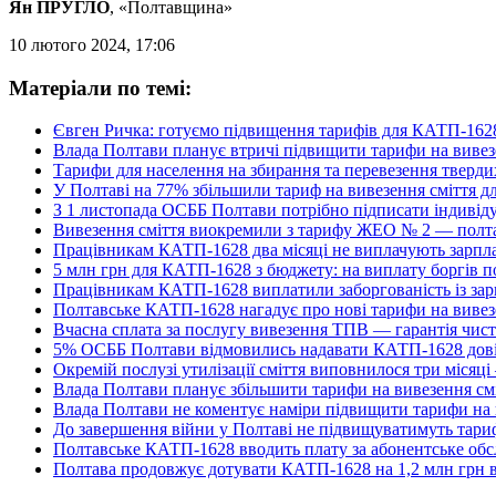
Ян ПРУГЛО
, «Полтавщина»
10 лютого 2024, 17:06
Матеріали по темі:
Євген Ричка: готуємо підвищення тарифів для КАТП-1628
Влада Полтави планує втричі підвищити тарифи на вивез
Тарифи для населення на збирання та перевезення тверди
У Полтаві на 77% збільшили тариф на вивезення сміття д
З 1 листопада ОСББ Полтави потрібно підписати індивіду
Вивезення сміття виокремили з тарифу ЖЕО № 2 — полта
Працівникам КАТП-1628 два місяці не виплачують зарпл
5 млн грн для КАТП-1628 з бюджету: на виплату боргів по
Працівникам КАТП-1628 виплатили заборгованість із за
Полтавське КАТП-1628 нагадує про нові тарифи на вивезе
Вчасна сплата за послугу вивезення ТПВ — гарантія чист
5% ОСББ Полтави відмовились надавати КАТП-1628 довід
Окремій послузі утилізації сміття виповнилося три міся
Влада Полтави планує збільшити тарифи на вивезення см
Влада Полтави не коментує наміри підвищити тарифи н
До завершення війни у Полтаві не підвищуватимуть тариф
Полтавське КАТП-1628 вводить плату за абонентське об
Полтава продовжує дотувати КАТП-1628 на 1,2 млн грн в 