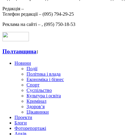
Редакція –
Телефон редакції –
(095) 794-29-25
Реклама на сайті –
,
(095) 750-18-53
Полтавщина
:
Новини
Події
Політика і влада
Економіка і бізнес
Спорт
Суспільство
Культура і освіта
Кримінал
Здоров’я
Цікавинки
Проекти
Блоги
Фоторепортажі
Архів