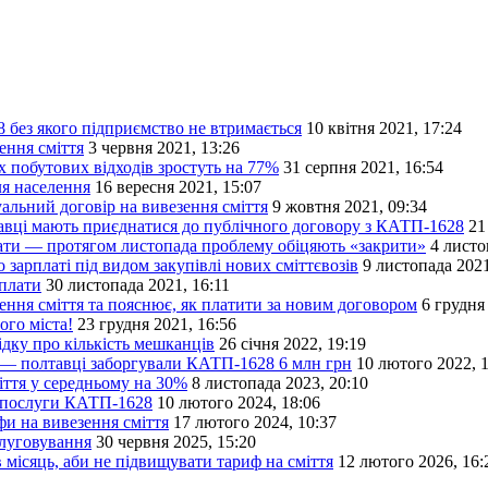
 без якого підприємство не втримається
10 квітня 2021, 17:24
ення сміття
3 червня 2021, 13:26
х побутових відходів зростуть на 77%
31 серпня 2021, 16:54
ля населення
16 вересня 2021, 15:07
альний договір на вивезення сміття
9 жовтня 2021, 09:34
вці мають приєднатися до публічного договору з КАТП-1628
21
ати — протягом листопада проблему обіцяють «закрити»
4 листо
 зарплаті під видом закупівлі нових сміттєвозів
9 листопада 2021
рплати
30 листопада 2021, 16:11
ння сміття та пояснює, як платити за новим договором
6 грудня
ого міста!
23 грудня 2021, 16:56
ку про кількість мешканців
26 січня 2022, 19:19
ці — полтавці заборгували КАТП-1628 6 млн грн
10 лютого 2022, 
іття у середньому на 30%
8 листопада 2023, 20:10
а послуги КАТП-1628
10 лютого 2024, 18:06
и на вивезення сміття
17 лютого 2024, 10:37
слуговування
30 червня 2025, 15:20
місяць, аби не підвищувати тариф на сміття
12 лютого 2026, 16: