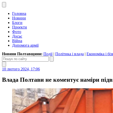
Головна
Новини
Блоги
Проекти
Фото
Досьє
Війна
Допомога армії
Новини Полтавщини:
Події
|
Політика і влада
|
Економіка і біз
10 лютого 2024, 17:06
Влада Полтави не коментує наміри під