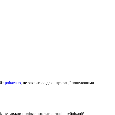
айт
poltava.to
, не закритого для індексації пошуковими
я не завжди поділяє погляди авторів публікацій.