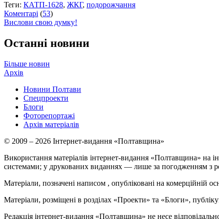
Теги:
КАТП-1628
,
ЖКГ
,
подорожчання
Коментарі
(
53
)
Вислови свою думку!
Останні новини
Більше новин
Архів
Новини Полтави
Спецпроекти
Блоги
Фоторепортажі
Архів матеріалів
© 2009 – 2026 Інтернет-видання «Полтавщина»
Використання матеріалів інтернет-видання «Полтавщина» на ін
системами; у друкованих виданнях — лише за погодженням з р
Матеріали, позначені написом
, опубліковані на комерційній ос
Матеріали, розміщені в розділах «Проекти» та «Блоги», публікую
Редакція інтернет-видання «Полтавщина» не несе відповідальнос