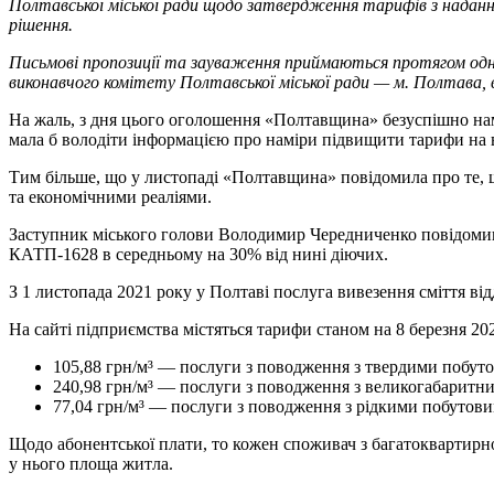
Полтавської міської ради щодо затвердження тарифів з надан
рішення.
Письмові пропозиції та зауваження приймаються протягом одн
виконавчого комітету Полтавської міської ради — м. Полтава, в
На жаль, з дня цього оголошення «Полтавщина» безуспішно намаг
мала б володіти інформацією про наміри підвищити тарифи на в
Тим більше, що у листопаді «Полтавщина» повідомила про те, 
та економічними реаліями.
Заступник міського голови Володимир Чередниченко повідомив т
КАТП-1628 в середньому на 30% від нині діючих.
З 1 листопада 2021 року у Полтаві послуга вивезення сміття в
На сайті підприємства містяться тарифи станом на 8 березня 20
105,88 грн/м³ — послуги з поводження з твердими побут
240,98 грн/м³ — послуги з поводження з великогабаритн
77,04 грн/м³ — послуги з поводження з рідкими побутови
Щодо абонентської плати, то кожен споживач з багатоквартирно
у нього площа житла.