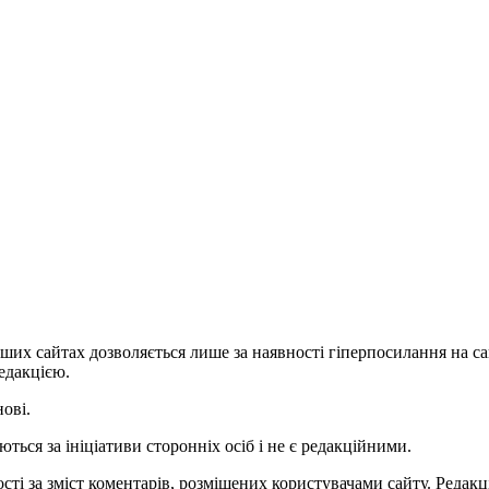
ших сайтах дозволяється лише за наявності гіперпосилання на с
едакцією.
нові.
ться за ініціативи сторонніх осіб і не є редакційними.
ті за зміст коментарів, розміщених користувачами сайту. Редакці