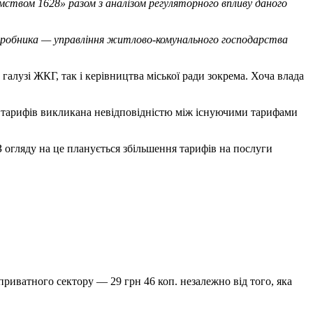
твом 1628» разом з аналізом регуляторного впливу даного
озробника — управління житлово-комунального господарства
алузі ЖКГ, так і керівництва міської ради зокрема. Хоча влада
у тарифів викликана невідповідністю між існуючими тарифами
 огляду на це планується збільшення тарифів на послуги
риватного сектору — 29 грн 46 коп. незалежно від того, яка