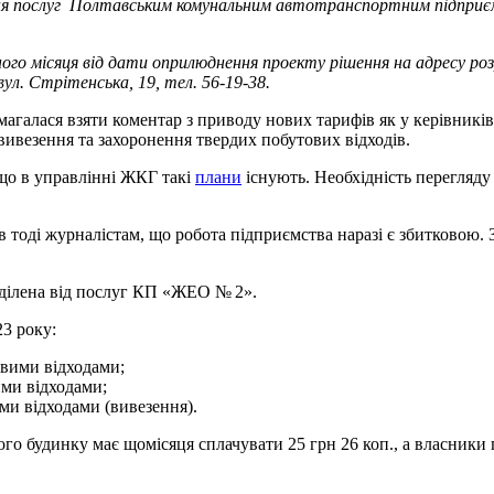
ня послуг Полтавським комунальним автотранспортним підприємс
ого місяця від дати оприлюднення проекту рішення на адресу р
ул. Стрітенська, 19, тел. 56-19-38.
алася взяти коментар з приводу нових тарифів як у керівників г
ивезення та захоронення твердих побутових відходів.
що в управлінні ЖКГ такі
плани
існують. Необхідність перегляд
оді журналістам, що робота підприємства наразі є збитковою. З
ідділена від послуг КП «ЖЕО № 2».
23 року:
овими відходами;
ими відходами;
ми відходами (вивезення).
го будинку має щомісяця сплачувати 25 грн 26 коп., а власники п