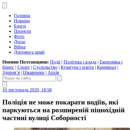
Головна
Новини
Блоги
Проекти
Фото
Досьє
Війна
Допомога армії
Новини Полтавщини:
Події
|
Політика і влада
|
Економіка і
бізнес
|
Спорт
|
Суспільство
|
Культура і освіта
|
Кримінал
|
Здоров’я
|
Цікавинки
|
Архів
10 листопада 2020, 18:58
Поліція не може покарати водіїв, які
паркуються на розширеній пішохідній
частині вулиці Соборності