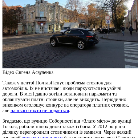
Відео Євгена Асауленка
Також у центрі Полтаві існує проблема стоянок для
автомобілів. Їх не вистачає і люди паркуються на узбіччі
дороги. В місті давно хотіли встановити паркомати та
облаштувати платні стоянки, але не виходить. Періодично
виконком оголошує конкурс на оператора платних стоянок,
але
на нього ніхто не подається
.
Згадаємо, що вулицю Соборності від «Злато місто» до вулиці
Гоголя, робили пішохідною також із боєм. У 2012 році цю
ділянку перегородили стовпчиками із замками. Через деякий
час водії
вирвали стовпчики
й транспорт паркувався і їздив на