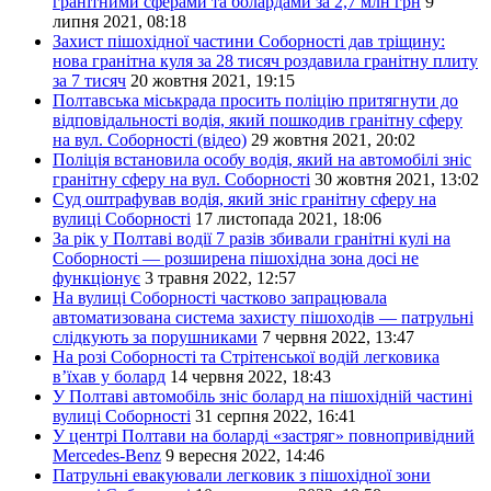
гранітними сферами та болардами за 2,7 млн грн
9
липня 2021, 08:18
Захист пішохідної частини Соборності дав тріщину:
нова гранітна куля за 28 тисяч роздавила гранітну плиту
за 7 тисяч
20 жовтня 2021, 19:15
Полтавська міськрада просить поліцію притягнути до
відповідальності водія, який пошкодив гранітну сферу
на вул. Соборності (відео)
29 жовтня 2021, 20:02
Поліція встановила особу водія, який на автомобілі зніс
гранітну сферу на вул. Соборності
30 жовтня 2021, 13:02
Суд оштрафував водія, який зніс гранітну сферу на
вулиці Соборності
17 листопада 2021, 18:06
За рік у Полтаві водії 7 разів збивали гранітні кулі на
Соборності — розширена пішохідна зона досі не
функціонує
3 травня 2022, 12:57
На вулиці Соборності частково запрацювала
автоматизована система захисту пішоходів — патрульні
слідкують за порушниками
7 червня 2022, 13:47
На розі Соборності та Стрітенської водій легковика
в’їхав у болард
14 червня 2022, 18:43
У Полтаві автомобіль зніс болард на пішохідній частині
вулиці Соборності
31 серпня 2022, 16:41
У центрі Полтави на боларді «застряг» повнопривідний
Mercedes-Benz
9 вересня 2022, 14:46
Патрульні евакуювали легковик з пішохідної зони