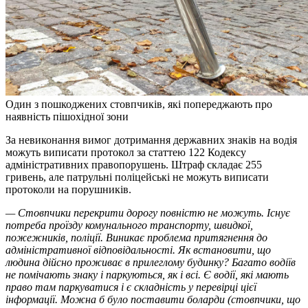
Один з пошкоджених стовпчиків, які попереджають про
наявність пішохідної зони
За невиконання вимог дотримання державних знаків на водія
можуть виписати протокол за статтею 122 Кодексу
адміністративних правопорушень. Штраф складає 255
гривень, але патрульні поліцейські не можуть виписати
протоколи на порушників.
— Стовпчики перекрити дорогу повністю не можуть. Існує
потреба проїзду комунального транспорту, швидкої,
пожежників, поліції. Виникає проблема притягнення до
адміністративної відповідальності. Як встановити, що
людина дійсно проживає в прилеглому будинку? Багато водіїв
не помічають знаку і паркуються, як і всі. Є водії, які мають
право там паркуватися і є складність у перевірці цієї
інформації. Можна б було поставити боларди (стовпчики, що