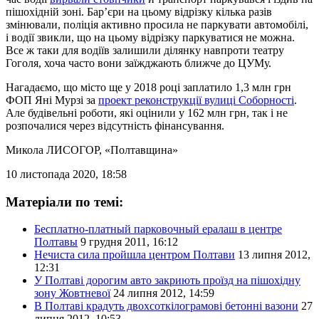
пішохідній зоні. Бар’єри на цьому відрізку кілька разів
змінювали, поліція активно просила не паркувати автомобілі,
і водії звикли, що на цьому відрізку паркуватися не можна.
Все ж таки для водіїв залишили ділянку навпроти театру
Гоголя, хоча часто вони заїжджають ближче до ЦУМу.
Нагадаємо, що місто ще у 2018 році заплатило 1,3 млн грн
ФОП Яні Мурзі за
проект реконструкції вулиці Соборності
.
Але будівельні роботи, які оцінили у 162 млн грн, так і не
розпочалися через відсутність фінансування.
Микола ЛИСОГОР
, «Полтавщина»
10 листопада 2020, 18:58
Матеріали по темі:
Бесплатно-платный парковочный ералаш в центре
Полтавы
9 грудня 2011, 16:12
Нечиста сила пройшла центром Полтави
13 липня 2012,
12:31
У Полтаві дорогим авто закриють проїзд на пішохідну
зону Жовтневої
24 липня 2012, 14:59
В Полтаві крадуть двохсоткілограмові бетонні вазони
27
липня 2012, 10:53