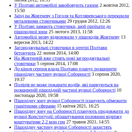
У Полтаві автомобілі завойовують газони
2 жовтня 2012,
15:50
Заїзд на Жовтневу з Гоголя та Котляревського перекрили
металевими стовпчиками
29 грудня 2012, 12:26
У Полтаві ламають стовпчики, щоб проїхати до
пішоходної зони
25 лютого 2013, 11:58
Автомобілі знову відвоювали у пішоходів Жовтневу
13
вересня 2013, 14:22
Загороджувальні стовпчики в центрі Полтави
бетонують
22 липня 2014, 14:00
На Жовтневій вже стоять нові загороджувальні
стовпчики
5 серпня 2014, 17:08
До кінця серпня влада Полтави планує розширити
пішохідну частину вулиці Соборності
3 серпня 2020,
19:37
Поліція не може покарати водіїв, які паркуються на
розширеній пішохідній частині вулиці Соборності
10
листопада 2020, 19:58
Пішохідну зону вулиці Соборності планують обмежити
гранітними сферами
15 квітня 2021, 16:25
Пішохідну зону на Соборності планують продовжити до
вулиці Конституції: облаштування половини відрізку
коштуватиме 2,2 млн грн
27 травня 2021, 14:55
Пішохідну частину вулиці Соборності захистять