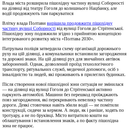
Влада міста розширила пішохідну частину вулиці Соборності
на ділянці від театру Гоголя до колишнього Нацбанку, але
водії продовжують там паркуватися
Влітку влада Полтави
вирішила продовжити пішохідну
частину вулиці Соборності
від вулиці Гоголя до Стрітенської.
Пішохідну зону подовжили згідно з прийнятою концепцією
інтегрованого розвитку міста «Полтава 2030».
Патрульна поліція затвердила схему організації дорожнього
руху на цій ділянці, а комунальники встановили загородження
та дорожні знаки. На цій ділянці рух для звичайних автівок
заборонений. Однак, дозволений проїзд технологічного
транспорту, рятувальних служб, медичної допомоги, осіб з
інвалідністю та людей, які проживають в прилеглих будинках.
Після створення нової пішохідної зони ситуація не змінилася
— на ділянці від вулиці Гоголя до Стрітенської активно
паркують автомобілі. Машини без перешкод проїжджають
повз загородження, які перекривають невелику частину
дороги. Деякі стовпчики навіть збили водії — не помітили
конструкції, сидячи за кермом. А люди, як і раніше, ходять по
тротуару, а не по бруківці. Місто витратило кошти на
облаштування і встановлення знаків, а по факту пішохідна
зона не працює.