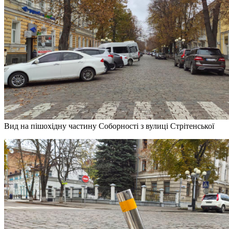
Вид на пішохідну частину Соборності з вулиці Стрітенської