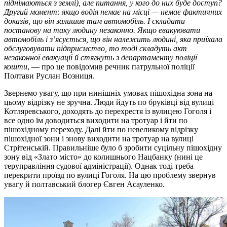
піднімаються з землі), але питання, у кого до них буде доступ?
Другий момент: якщо водія немає на місці — немає фактичних
доказів, що він залишив там автомобіль. І складати
постанову на таку людину незаконно. Якщо евакуювати
автомобіль і з’ясується, що він належить людині, яка приїхала
обслуговувати підприємство, то тоді складуть акт
незаконної евакуації й стягнуть з департаменту поліції
кошти
, — про це повідомив речник патрульної поліції
Полтави Руслан Возниця.
Звернемо увагу, що при нинішніх умовах пішохідна зона на
цьому відрізку не зручна. Люди йдуть по бруківці від вулиці
Котляревського, доходять до перехрестя із вулицею Гоголя і
все одно їм доводиться виходити на тротуар і йти по
пішохідному переходу. Далі йти по невеликому відрізку
пішохідної зони і знову виходити на тротуар на вулиці
Стрітенській. Правильніше було б зробити суцільну пішохідну
зону від «Злато місто» до колишнього Нацбанку (нині це
теруправління судової адміністрації). Однак тоді треба
перекрити проїзд по вулиці Гоголя. На цю проблему звернув
увагу й полтавський блогер Євген Асауленко.