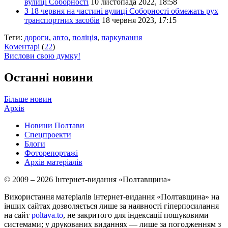
вулиці Соборності
10 листопада 2022, 18:58
З 18 червня на частині вулиці Соборності обмежать рух
транспортних засобів
18 червня 2023, 17:15
Теги:
дороги
,
авто
,
поліція
,
паркування
Коментарі
(
22
)
Вислови свою думку!
Останні новини
Більше новин
Архів
Новини Полтави
Спецпроекти
Блоги
Фоторепортажі
Архів матеріалів
© 2009 – 2026 Інтернет-видання «Полтавщина»
Використання матеріалів інтернет-видання «Полтавщина» на
інших сайтах дозволяється лише за наявності гіперпосилання
на сайт
poltava.to
, не закритого для індексації пошуковими
системами; у друкованих виданнях — лише за погодженням з