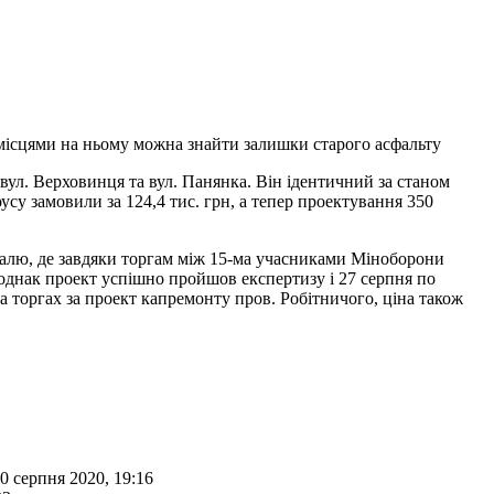
місцями на ньому можна знайти залишки старого асфальту
ул. Верховинця та вул. Панянка. Він ідентичний за станом
су замовили за 124,4 тис. грн, а тепер проектування 350
алю, де завдяки торгам між 15-ма учасниками Міноборони
, однак проект успішно пройшов експертизу і 27 серпня по
на торгах за проект капремонту пров. Робітничого, ціна також
0 серпня 2020, 19:16