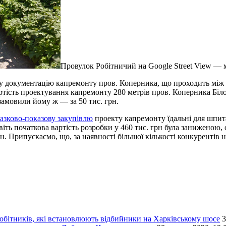
Провулок Робітничий на Google Street View — 
у документацію капремонту пров. Коперника, що проходить між в
ртість проектування капремонту 280 метрів пров. Коперника Білоу
 замовили йому ж — за 50 тис. грн.
разково-показову закупівлю
проекту капремонту їдальні для шпит
віть початкова вартість розробки у 460 тис. грн була заниженою
. Припускаємо, що, за наявності більшої кількості конкурентів 
обітників, які встановлюють відбийники на Харківському шосе
3