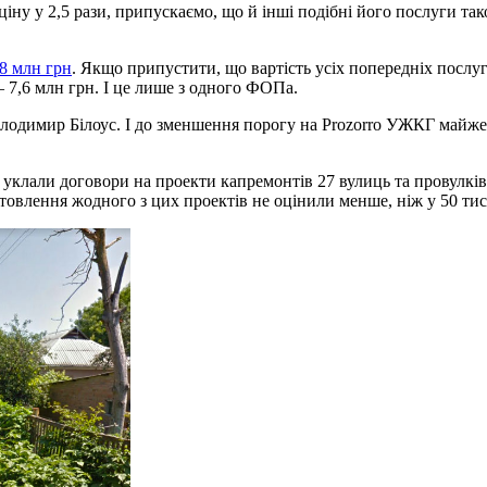
іну у 2,5 рази, припускаємо, що й інші подібні його послуги 
8 млн грн
. Якщо припустити, що вартість усіх попередніх посл
— 7,6 млн грн. І це лише з одного ФОПа.
лодимир Білоус. І до зменшення порогу на Prozorro УЖКГ майже н
клали договори на проекти капремонтів 27 вулиць та провулків, 1
товлення жодного з цих проектів не оцінили менше, ніж у 50 тис