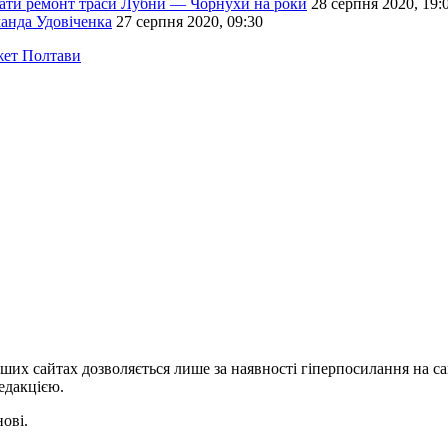
увати ремонт траси Лубни — Чорнухи на роки
28 серпня 2020, 19:
анда Удовіченка
27 серпня 2020, 09:30
ет Полтави
ших сайтах дозволяється лише за наявності гіперпосилання на с
едакцією.
нові.