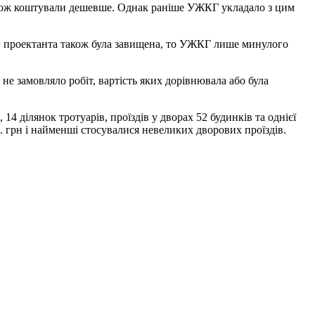
також коштували дешевше. Однак раніше УЖКГ укладало з цим
уг проектанта також була завищена, то УЖКГ лише минулого
е замовляло робіт, вартість яких дорівнювала або була
4 ділянок тротуарів, проїздів у дворах 52 будинків та однієї
. грн і найменші стосувалися невеликих дворових проїздів.