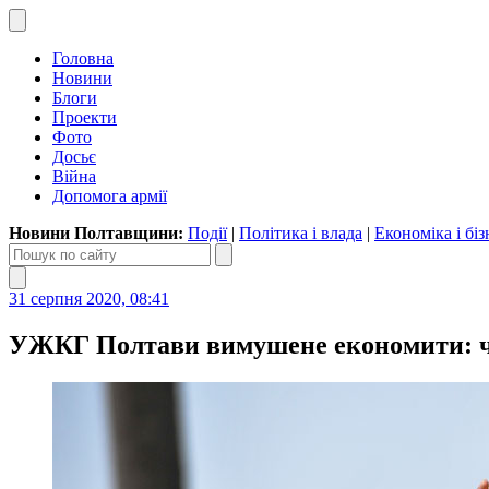
Головна
Новини
Блоги
Проекти
Фото
Досьє
Війна
Допомога армії
Новини Полтавщини:
Події
|
Політика і влада
|
Економіка і біз
31 серпня 2020, 08:41
УЖКГ Полтави вимушене економити: чер