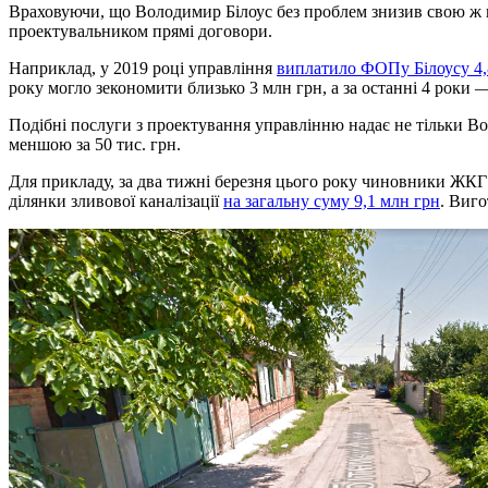
Враховуючи, що Володимир Білоус без проблем знизив свою ж ц
проектувальником прямі договори.
Наприклад, у 2019 році управління
виплатило ФОПу Білоусу 4,
року могло зекономити близько 3 млн грн, а за останні 4 роки 
Подібні послуги з проектування управлінню надає не тільки Во
меншою за 50 тис. грн.
Для прикладу, за два тижні березня цього року чиновники ЖКГ у
ділянки зливової каналізації
на загальну суму 9,1 млн грн
. Виго