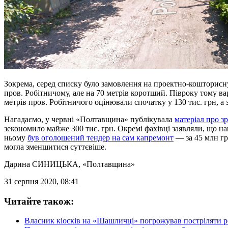
Зокрема, серед списку було замовлення на проектно-кошторисн
пров. Робітничому, але на 70 метрів коротший. Півроку тому ва
метрів пров. Робітничого оцінювали спочатку у 130 тис. грн, а
Нагадаємо, у червні «Полтавщина» публікувала
матеріал про з
зекономило майже 300 тис. грн. Окремі фахівці заявляли, що на
ньому
був оголошений тендер на сам капремонт
— за 45 млн грн
могла зменшитися суттєвіше.
Дарина СИНИЦЬКА
, «Полтавщина»
31 серпня 2020, 08:41
Читайте також:
Власник кіосків на «Шашличці» погрожував постріляти р