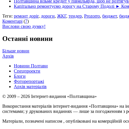
Полтавщина візьме кредит у півмільярда, щоб не розтяг
Капітально ремонтуємо дорогу на Старому Подолі ► Ком
Теги:
ремонт доріг
,
дороги
,
ЖКГ
,
тендер
,
Prozorro
,
бюджет
,
бюдж
Коментарі
(
7
)
Вислови свою думку!
Останні новини
Більше новин
Архів
Новини Полтави
Спецпроекти
Блоги
Фоторепортажі
Архів матеріалів
© 2009 – 2026 Інтернет-видання «Полтавщина»
Використання матеріалів інтернет-видання «Полтавщина» на ін
системами; у друкованих виданнях — лише за погодженням з р
Матеріали, позначені написом
, опубліковані на комерційній ос