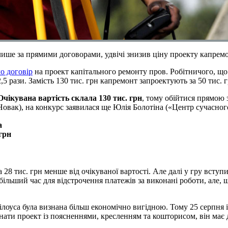
ше за прямими договорами, удвічі знизив ціну проекту капремонт
о договір
на проект капітального ремонту пров. Робітничого, що 
 рази. Замість 130 тис. грн капремонт запроектують за 50 тис. г
Очікувана вартість склала 130 тис. грн
, тому обійтися прямою з
овак), на конкурс заявилася ще Юлія Болотіна («Центр сучасног
а
грн
28 тис. грн менше від очікуваної вартості. Але далі у гру вступи
більший час для відстрочення платежів за виконані роботи, але, 
уса була визнана більш економічно вигідною. Тому 25 серпня із 
ти проект із поясненнями, кресленням та кошторисом, він має д