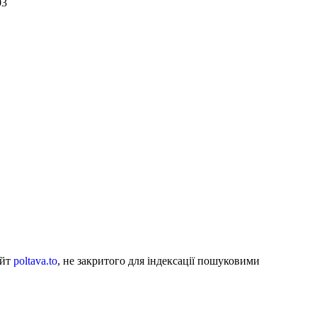
03
айт
poltava.to
, не закритого для індексації пошуковими