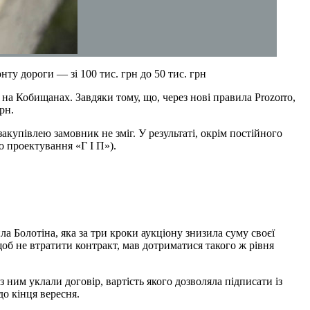
у дороги — зі 100 тис. грн до 50 тис. грн
на Кобищанах. Завдяки тому, що, через нові правила Prozorro,
рн.
акупівлею замовник не зміг. У результаті, окрім постійного
о проектування «Г І П»).
ла Болотіна, яка за три кроки аукціону знизила суму своєї
щоб не втратити контракт, мав дотриматися такого ж рівня
ним уклали договір, вартість якого дозволяла підписати із
о кінця вересня.