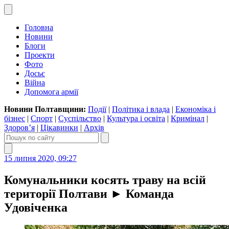
Головна
Новини
Блоги
Проекти
Фото
Досьє
Війна
Допомога армії
Новини Полтавщини:
Події
|
Політика і влада
|
Економіка і
бізнес
|
Спорт
|
Суспільство
|
Культура і освіта
|
Кримінал
|
Здоров’я
|
Цікавинки
|
Архів
15 липня 2020, 09:27
Комунальники косять траву на всій
території Полтави ► Команда
Удовіченка