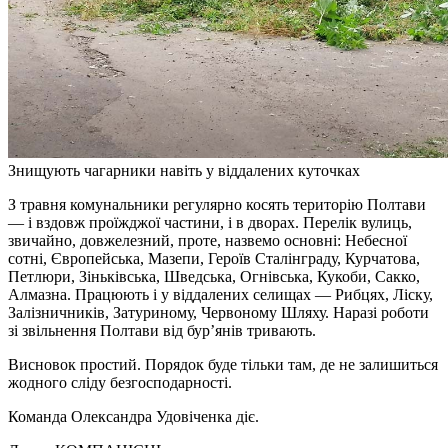
Знищують чагарники навіть у віддалених куточках
З травня комунальники регулярно косять територію Полтави
— і вздовж проїжджої частини, і в дворах. Перелік вулиць,
звичайно, довжелезний, проте, назвемо основні: Небесної
сотні, Європейська, Мазепи, Героїв Сталінграду, Курчатова,
Петлюри, Зіньківська, Шведська, Огнівська, Кукоби, Сакко,
Алмазна. Працюють і у віддалених селищах — Рибцях, Ліску,
Залізничників, Затуриному, Червоному Шляху. Наразі роботи
зі звільнення Полтави від бур’янів тривають.
Висновок простий. Порядок буде тільки там, де не залишиться
жодного сліду безгосподарності.
Команда Олександра Удовіченка діє.