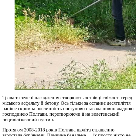
Трава та зелені насадження створюють острівці свіжості серед
міського асфальту й бетону. Ось тільки за останнє десятиліття
раніше скромна рослинність поступово ставала повновладною
господинею Полтави, перетворюючи її на велетенський
нецивілізований пустир.
Протягом 2008-2018 років Полтава щоліта страшенно
заростала бур’янами. Причина банальна — їх просто ніхто не