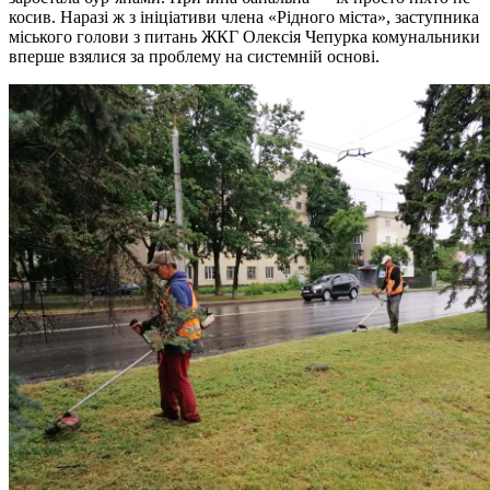
косив. Наразі ж з ініціативи члена «Рідного міста», заступника
міського голови з питань ЖКГ Олексія Чепурка комунальники
вперше взялися за проблему на системній основі.