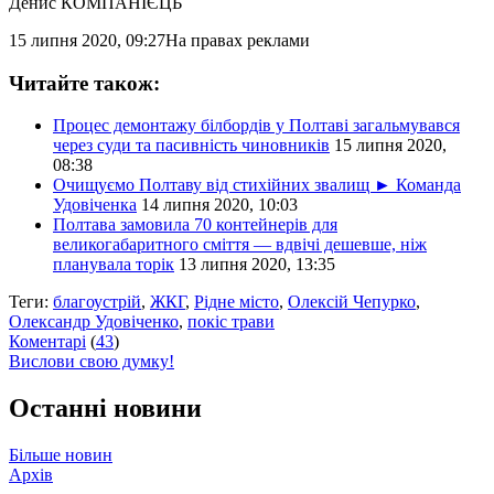
Денис КОМПАНІЄЦЬ
15 липня 2020, 09:27
На правах реклами
Читайте також:
Процес демонтажу білбордів у Полтаві загальмувався
через суди та пасивність чиновників
15 липня 2020,
08:38
Очищуємо Полтаву від стихійних звалищ ► Команда
Удовіченка
14 липня 2020, 10:03
Полтава замовила 70 контейнерів для
великогабаритного сміття — вдвічі дешевше, ніж
планувала торік
13 липня 2020, 13:35
Теги:
благоустрій
,
ЖКГ
,
Рідне місто
,
Олексій Чепурко
,
Олександр Удовіченко
,
покіс трави
Коментарі
(
43
)
Вислови свою думку!
Останні новини
Більше новин
Архів