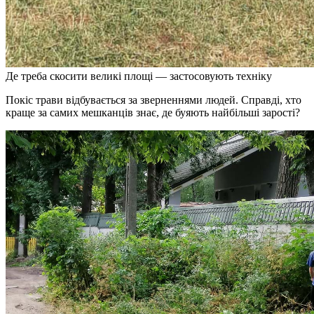
Де треба скосити великі площі — застосовують техніку
Покіс трави відбувається за зверненнями людей. Справді, хто
краще за самих мешканців знає, де буяють найбільші зарості?