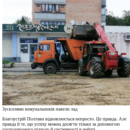
Зусиллями комунальників навели лад
Благоустрій Полтави відновлюється непросто. Це правда. Але
правда й те, що успіху можна досягти тільки за допомогою
господарського підходу й системності в роботі.