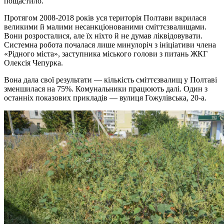
пощастило.
Протягом 2008-2018 років уся територія Полтави вкрилася
великими й малими несанкціонованими сміттєзвалищами.
Вони розросталися, але їх ніхто й не думав ліквідовувати.
Системна робота почалася лише минулоріч з ініціативи члена
«Рідного міста», заступника міського голови з питань ЖКГ
Олексія Чепурка.
Вона дала свої результати — кількість сміттєзвалищ у Полтаві
зменшилася на 75%. Комунальники працюють далі. Один з
останніх показових прикладів — вулиця Гожулівська, 20-а.