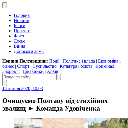
Головна
Новини
Блоги
Проекти
Фото
Досьє
Війна
Допомога армії
Новини Полтавщини:
Події
|
Політика і влада
|
Економіка і
бізнес
|
Спорт
|
Суспільство
|
Культура і освіта
|
Кримінал
|
Здоров’я
|
Цікавинки
|
Архів
14 липня 2020, 10:03
Очищуємо Полтаву від стихійних
звалищ ► Команда Удовіченка