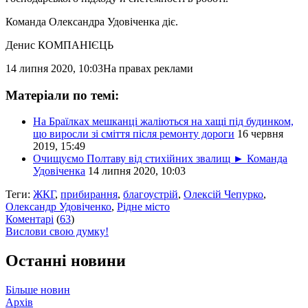
Команда Олександра Удовіченка діє.
Денис КОМПАНІЄЦЬ
14 липня 2020, 10:03
На правах реклами
Матеріали по темі:
На Браїлках мешканці жаліються на хащі під будинком,
що виросли зі сміття після ремонту дороги
16 червня
2019, 15:49
Очищуємо Полтаву від стихійних звалищ ► Команда
Удовіченка
14 липня 2020, 10:03
Теги:
ЖКГ
,
прибирання
,
благоустрій
,
Олексій Чепурко
,
Олександр Удовіченко
,
Рідне місто
Коментарі
(
63
)
Вислови свою думку!
Останні новини
Більше новин
Архів