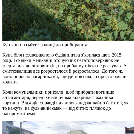
Бур`яни на сміттєзвалищі до прибирання
Купа біля незавершеного будівництва з’явилася ще в 2015
році. І скільки мешканці оточуючих багатоповерхівок не
зверталися до чиновників, на проблему ніхто не реагував. А
сміттєзвалище все розросталося й розросталося. До того ж,
воно поросло чагарниками, і люди повз нього просто боялися
ходити.
Коли комунальники приїхали, щоб прибрати вогнище
антисанітарії, перед їхніми очима відкрилася жахлива
картина. Відходів справді виявилося надзвичайно багато і, як
то кажуть, на будь-який смак — від битих пляшок до
нагорнутої землі.