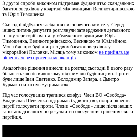
З другої спроби виконком підтримав будівництво скандальних
багатоповерхівок у кварталі між вулицями Великотирнівською
та Юрія Тимошенка
Сьогодні відбулося засідання виконавчого комітету. Серед
інших питань депутати розглянули затвердження детального
плану території кварталу, обмеженого вулицями Юрія
Тимошенка, Великотирнівською, Весняною та Ювілейною.
Мова йде про будівництво двох багатоповерхівок у
мікрорайоні Половки. Місяць тому виконком
не прийняв це
рішення через протести мешканців
.
Аналогічне рішення винесли на розгляд сьогодні й цього разу
більшість членів виконкому підтримали будівництво. Проти
були лише Іван Сватенко, Володимир Запара, а Дмитро
Бурмака натиснув «утримався».
Під час голосування трапився конфуз. Член ВО «Свобода»
Владислав Шевченко підтримав будівництво, попри рішення
партії голосувати проти. Члени «Свободи» лише після наших
запитань дізналися по результати голосування і рішення свого
партійця.