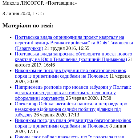
Микола ЛИСОГОР
, «Полтавщина»
8 липня 2020, 17:15
Матеріали по темі:
Полтавська влада оприлюднила проект кварталу на
перетині вулиць Великотирнівської та Юрія Тимошенка
(Тарапуньки)
21 грудня 2016, 16:55
Полтавська влада запросила обговорити проект нового
кварталу на Юрія Тимошенка (колишній Примакова)
21
лютого 2017, 16:46
Виконком не погодив будівництво багатоповерхівок
поряд із приватними садибами на Половках
11 червня
2020, 20:08
Підприємець розповів про нюанси забудови у Полтаві:
десятки тисяч доларів активістам та перепони у
оформленні документів
25 червня 2020, 17:58
Олександр Осінка: активісти написали неправду про
незаконне відбирання садиби поблизу ділянки під
забудову
26 червня 2020, 17:13
Виконком погодив план будівництва багатоповерхівок
поряд із приватними садибами на Половках
8 липня
2020, 17:15
Голови двох райрад вважають, що їх голоси за план