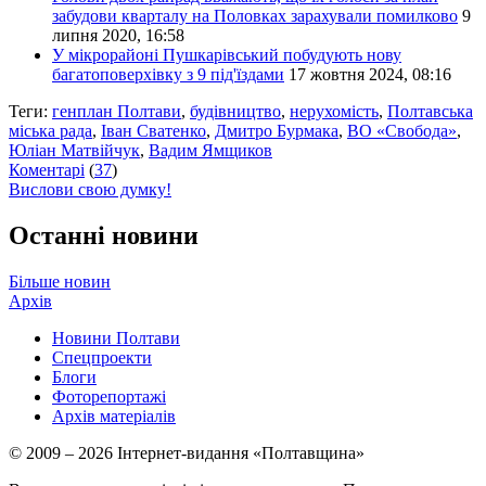
забудови кварталу на Половках зарахували помилково
9
липня 2020, 16:58
У мікрорайоні Пушкарівський побудують нову
багатоповерхівку з 9 під'їздами
17 жовтня 2024, 08:16
Теги:
генплан Полтави
,
будівництво
,
нерухомість
,
Полтавська
міська рада
,
Іван Сватенко
,
Дмитро Бурмака
,
ВО «Свобода»
,
Юліан Матвійчук
,
Вадим Ямщиков
Коментарі
(
37
)
Вислови свою думку!
Останні новини
Більше новин
Архів
Новини Полтави
Спецпроекти
Блоги
Фоторепортажі
Архів матеріалів
© 2009 – 2026 Інтернет-видання «Полтавщина»