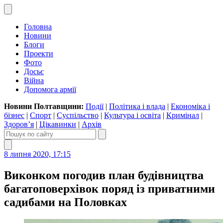
Головна
Новини
Блоги
Проекти
Фото
Досьє
Війна
Допомога армії
Новини Полтавщини:
Події
|
Політика і влада
|
Економіка і
бізнес
|
Спорт
|
Суспільство
|
Культура і освіта
|
Кримінал
|
Здоров’я
|
Цікавинки
|
Архів
8 липня 2020, 17:15
Виконком погодив план будівництва
багатоповерхівок поряд із приватними
садибами на Половках