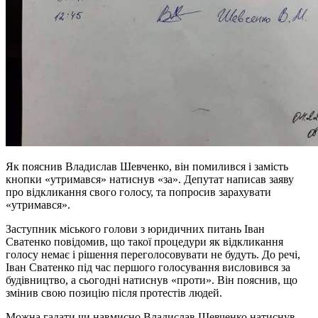
Як пояснив Владислав Шевченко, він помилився і замість
кнопки «утримався» натиснув «за». Депутат написав заяву
про відкликання свого голосу, та попросив зарахувати
«утримався».
Заступник міського голови з юридичних питань Іван
Сватенко повідомив, що такої процедури як відкликання
голосу немає і рішення переголосовувати не будуть. До речі,
Іван Сватенко під час першого голосування висловився за
будівництво, а сьогодні натиснув «проти». Він пояснив, що
змінив свою позицію після протестів людей.
Можна гадати чи навмисно Владислав Шевченко натиснув