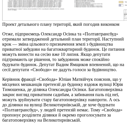
Проект детального плану території, який погодив виконком
Отже, підприємець Олександр Осінка та «Полтавтрансбуд»
отримали затверджений детальний план території. Наступний
крок — зміна цільового призначення землі з будівництва
приватної забудови на багатоквартирний будинок. Це питання
можуть винести на сесію вже 10 липня. Якщо депутати
підтримають це рішення, то забудовник може спокійно
будувати будинок. Депутат Вадим Ямщиков впевнений, що на
сесії депутати «Свободи» не дадуть голоси за будівництво.
Керівник фракції «Свобода» Юліан Матвійчук пояснив, що у
місцевих мешканців претензії до будинку вздовж вулиці Юрія
Тимошенка, де ділянка Олександра Осінки. Багатоповерхівка
закриє вигляд приватним садибам, а забивання паль під неї,
можуть зруйнувати стару багатоповерхівку навпроти. А ось
до ділянки на вулиці Великотирнівській, де хоче будувати
«Полтавтрансбуд», у людей претензій немає. Тому «Свобода»
пропонує розділити ділянки й окремо проголосувати за
багатоповерхівку на Великотирнівській.