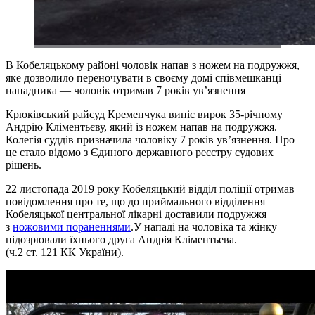
В Кобеляцькому районі чоловік напав з ножем на подружжя,
яке дозволило переночувати в своєму домі співмешканці
нападника — чоловік отримав 7 років ув’язнення
Крюківський райсуд Кременчука виніс вирок 35-річному
Андрію Кліментьєву, який із ножем напав на подружжя.
Колегія суддів призначила чоловіку 7 років ув’язнення. Про
це стало відомо з Єдиного державного реєстру судових
рішень.
22 листопада 2019 року Кобеляцький відділ поліції отримав
повідомлення про те, що до приймального відділення
Кобеляцької центральної лікарні доставили подружжя
з
ножовими пораненнями
.У нападі на чоловіка та жінку
підозрювали їхнього друга Андрія Кліментьева.
(ч.2 ст. 121 КК України).