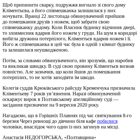
Щоб припинити сварку, подружжя вигнало зі свого дому
Кліментьєва, а його співмешканка залишилася у них
ночувати. Вранці 22 листопада обвинувачений прийшов
до помешкання друзів з ножем, щоб забрати свою
співмешканку додому. Коли Власник будинку відчинив двері,
то зловмисник вдарив його ножем у груди. На шум в коридорі
вибігла дружина потерпілого, Кліментьєв вдарив ножем і її.
Його ж співмешканка в цей час була в одній з кімнат будинку
та залишилася неушкодженою.
Потім, за словами обвинуваченого, він зрозумів, що наробив
та викликав швидку. В суді свою провину Кліментьєв визнав
повністю. Але зазначив, що коли йшов до помешкання
потерпілих, то не хотів заподіяти їм шкоди.
Колегія суддів Крюківського райсуду Кременчука призначила
Кліментьеву 7 років ув’язнення. Наразі обвинувачений
оскаржує вирок в Полтавському апеляційному суді —
засідання призначене на 9 вересня 2020 року.
Нагадаємо, що в Горішніх Плавнях під час святкування 8-го
березня Через ревнощі до дівчини біля кафе
побилися
чоловіки, внаслідок чого один із них загинув на місці.
Анастасія НЕДОГОРСЬКА
, «Полтавщина»