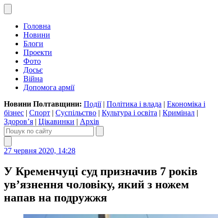
Головна
Новини
Блоги
Проекти
Фото
Досьє
Війна
Допомога армії
Новини Полтавщини:
Події
|
Політика і влада
|
Економіка і
бізнес
|
Спорт
|
Суспільство
|
Культура і освіта
|
Кримінал
|
Здоров’я
|
Цікавинки
|
Архів
27 червня 2020, 14:28
У Кременчуці суд призначив 7 років
ув’язнення чоловіку, який з ножем
напав на подружжя