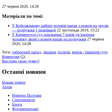
27 червня 2020, 14:28
Матеріали по темі:
У Кобеляцькому районі чоловік напав з ножем на друзів
— подружжя у реанімації
22 листопада 2019, 15:22
У Кременчуці суд призначив 7 років ув’язнення
чоловіку, який з ножем напав на подружжя
27 червня
2020, 14:28
Теги:
озброєний напад
,
лікарня
,
поліція
,
вирок / рішення суду
Коментарі
(
5
)
Вислови свою думку!
Останні новини
Більше новин
Архів
Новини Полтави
Спецпроекти
Блоги
Фоторепортажі