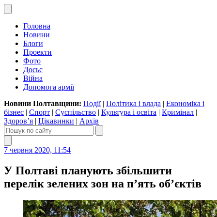
Головна
Новини
Блоги
Проекти
Фото
Досьє
Війна
Допомога армії
Новини Полтавщини:
Події
|
Політика і влада
|
Економіка і
бізнес
|
Спорт
|
Суспільство
|
Культура і освіта
|
Кримінал
|
Здоров’я
|
Цікавинки
|
Архів
7 червня 2020, 11:54
У Полтаві планують збільшити
перелік зелених зон на п’ять об’єктів