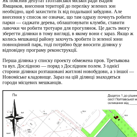
Як пояснив депутат Полтавської міської ради Вадим
Ямщиков, внесення території до переліку зелених зон
необхідно, щоб захистити їх від подальшої забудови. Але
внесення у список не означає, що там одразу почнуть робити
парки — саджати дерева, облаштовувати клумби, ставити
лавочки чи робити тротуари для прогулянок. Це дасть змогу
зберегти ділянки в тому вигляді, в якому вони є зараз. Якщо ж
колись мешканці району захочуть зробити із зеленої зони
повноцінний парк, тоді потрібно буде вносити ділянку у
відповідну програму реконструкції.
Перша ділянка у списку проекту обмежена пров. Третьякова
та вул. Дослідною — поряд з Дослідним полем. З однієї
сторони ділянки розташовані житлові новобудови, а з іншої —
Новоміське кладовище. Зараз на цій ділянці знаходяться
городи місцевих мешканців.