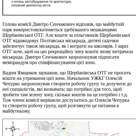
Голова комісії Дмитро Сенчакович відповів, що майбутній
парк використовуватиметься здебільшого мешканцями
Щербанівської ОТГ. Але кошти за пільговиків Щербанівської
ОТГ відшкодовує Полтавська міськрада, дитячі садочки
забезпечує також міськрада, як і витрати на школярів. І зараз
ОТГ хоче, щоб на цю рекреаційну зону кошти знову витрачала
міськрада. Дмитро Сенчакович запропонував підписати
меморандум про співфінансування цієї зони.
Вадим Ямщиков зауважив, що Щербанівська ОТГ не просить
кошти на утримання цієї зони. Начальник УЖКГ Олексій
Чепурко запропонував створити робочу групу та долучити до
неї спеціалістів, які визначать: що потрібно для того, щоб
зробити там зелену зону, скільки коштів на це потрібно і т.д.
Тож члени комісії вирішили дослухатись до Олексія Чепурка
та створити робочу групу, щоб розглянути це питання в
майбутньому.