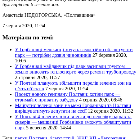
бульварів та 6 зелених зон.
Анастасія НЕДОГОРСЬКА
, «Полтавщина»
7 червня 2020, 11:54
Матеріали по темі:
У Горбанівці мешканці хочуть самостійно облаштувати
парк — потрібен дозвіл чиновників
27 березня 2020,
10:05
У Горбанівці майданчик під парк засипали ґрунтом —
землю вивозить теплоенерго через ремонт трубопроводу
25 травня 2020, 11:57
У Полтаві планують збільшити перелік зелених зон на
п’ять об’єктів
7 червня 2020, 11:54
Проект нового генплану Полтави: хотіли парк —
отримайте приватну забудову
4 серпня 2020, 08:46
Майбутнє зеленої зони на межі Горбанівки та Полтави
вирішуватимуть депутати на сесії
12 серпня 2020, 11:32
У Полтаві 4 зелених зони внесли до переліку парків та
скверів — мешканці Горбанівки зможуть облаштувати
парк
5 вересня 2020, 14:44
Теги:
парки Полтави
,
благоустрій
,
ЖКГ
,
КП «Декоративні