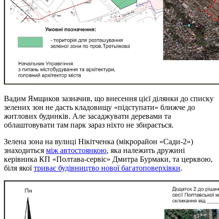
Вадим Ямщиков зазначив, що внесення цієї ділянки до списку
зелених зон не дасть кладовищу «підступати» ближче до
житлових будинків. Але засаджувати деревами та
облаштовувати там парк зараз ніхто не збирається.
Зелена зона на вулиці Нікітченка (мікрорайон «Сади-2»)
знаходиться
між автостоянкою
, яка належить дружині
керівника КП «Полтава-сервіс» Дмитра Бурмаки, та церквою,
біля якої
триває будівництво нової багатоповерхівки
.