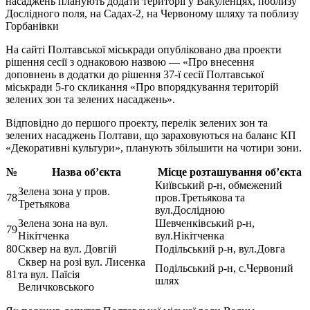
насаджень планують додати території у Вакуленцях, поблизу
Дослідного поля, на Садах-2, на Червоному шляху та поблизу
Горбанівки
На сайті Полтавської міськради опубліковано два проекти
рішення сесії з однаковою назвою — «Про внесення
доповнень в додатки до рішення 37-ї сесії Полтавської
міськради 5-го скликання «Про впорядкування територій
зелених зон та зелених насаджень».
Відповідно до першого проекту, перелік зелених зон та
зелених насаджень Полтави, що зараховуються на баланс КП
«Декоративні культури», планують збільшити на чотири зони.
№
Назва об’єкта
Місце розташування об’єкта
Київський р-н, обмежений
Зелена зона у пров.
78
пров.Третьякова та
Третьякова
вул.Дослідною
Зелена зона на вул.
Шевченківський р-н,
79
Нікітченка
вул.Нікітченка
80
Сквер на вул. Довгій
Подільський р-н, вул.Довга
Сквер на розі вул. Лисенка
Подільський р-н, с.Червоний
81
та вул. Паїсія
шлях
Величковського