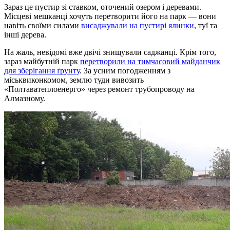
Зараз це пустир зі ставком, оточений озером і деревами.
Місцеві мешканці хочуть перетворити його на парк — вони
навіть своїми силами
висаджували на пустирі ялинки
, туї та
інші дерева.
На жаль, невідомі вже двічі знищували саджанці. Крім того,
зараз майбутній парк
перетворили на тимчасовий майданчик
для зберігання ґрунту
. За усним погодженням з
міськвиконкомом, землю туди вивозить
«Полтаватеплоенерго» через ремонт трубопроводу на
Алмазному.