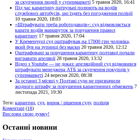
за скупчення людей у супермаркеті
5 травня 2020, 16:41
Під час карантину патрульні полюють на водіїв
службових автобусів, що їздять без погодження поліції
10 травня 2020, 18:03
«Штрафувати треба роботодавців»: суд відмовляється
карати водіїв маршруток за порушення правил
карантину
17 травня 2020, 17:04
У Кременчуці суд оштрафував на 17000 грн чоловіка,
який був на зупинці без маски
20 травня 2020, 12:12
Оштрафовані за порушення карантину полтавці почали
вигравати апеляції
28 травня 2020, 13:32
Відео з Youtube — не доказ: апеляційний суд відмовився
штрафувати менеджера АТБ за скупчення покупців у
супермаркеті
24 вересня 2020, 08:38
За останні 3 місяці у Полтаві суди не призначили
жодного штрафу за порушення карантинних обмежень
7
листопада 2021, 19:30
Теги:
карантин
,
суд
,
вирок / рішення суду
,
поліція
Коментарі
(
18
)
Вислови свою думку!
Останні новини