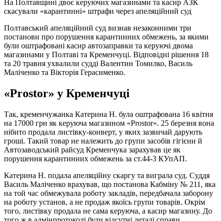
На Полтавщині двоє керуючих магазинами та касир АЗК
скасували «карантинні» штрафи через апеляційний суд
Полтавський апеляційний суд визнав незаконними три
постанови про порушення карантинних обмежень, за якими
були оштрафовані касир автозаправки та керуючі двома
магазинами у Полтаві та Кременчуці. Відповідні рішення 18
та 20 травня ухвалили судді Валентин Томилко, Василь
Маліченко та Вікторія Герасименко.
«Prostor» у Кременчуці
Так, кременчужанка Катерина Н. була оштрафована 16 квітня
на 17000 грн як керуюча магазином «Prostor». 25 березня вона
нібито продала листівку-конверт, у яких зазвичай дарують
гроші. Такий товар не належить до групи засобів гігієни й
Автозаводський райсуд Кременчука зарахував це як
порушення карантинних обмежень за ст.44-3 КУпАП.
Катерина Н. подала апеляційну скаргу та виграла суд. Суддя
Василь Маліченко врахував, що постанова Кабміну № 211, яка
на той час обмежувала роботу закладів, передбачала заборону
на роботу установ, а не продаж якоїсь групи товарів. Окрім
того, листівку продала не сама керуюча, а касир магазину. До
того ж в адмінпротоколі були відсутні деталі справи.