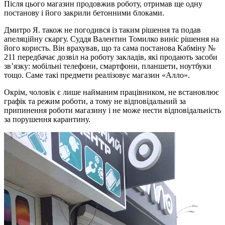
Після цього магазин продовжив роботу, отримав ще одну
постанову і його закрили бетонними блоками.
Дмитро Я. також не погодився із таким рішення та подав
апеляційну скаргу. Суддя Валентин Томилко виніс рішення на
його користь. Він врахував, що та сама постанова Кабміну №
211 передбачає дозвіл на роботу закладів, які продають засоби
зв’язку: мобільні телефони, смартфони, планшети, ноутбуки
тощо. Саме такі предмети реалізовує магазин «Алло».
Окрім, чоловік є лише найманим працівником, не встановлює
графік та режим роботи, а тому не відповідальний за
припинення роботи магазину і не може нести відповідальність
за порушення карантину.