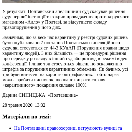
У результаті Полтавський апеляційний суд скасував рішення
суду першої інстанції та закрив провадження проти керуючого
магазином «Алло» у Полтаві, за відсутністю складу
правопорушення у його діях.
Зазначимо, що за весь час карантину у реєстрі судових рішень
було опубліковано 7 постанов Полтавського апеляційного
суду, які стосуються ст. 44-3 КУпАП (Порушення правил щодо
карантину людей). З них більшість — це процедурні рішення
про передачу розгляду в інший суд або розгляд в режимі відео
конференції. І лише три стосуються рішень по оскарженню
штрафів за порушення карантинних обмежень. Як бачимо, усі
три були винесені на користь оштрафованих. Тобто наразі
можна зробити висновок, що шанс виграти справу
«карантинного» покарання складає 100%.
Дарина СИНИЦЬКА
, «Полтавщина»
28 травня 2020, 13:32
Матеріали по темі:
На Полтавщині правоохоронці патрулюють вулиці та