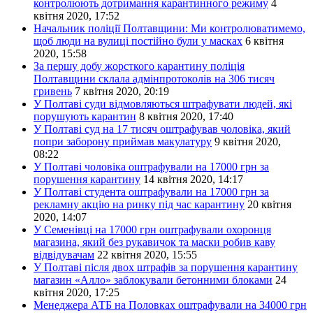
контролюють дотримання карантинного режиму
4
квітня 2020, 17:52
Начальник поліції Полтавщини: Ми контролюватимемо,
щоб люди на вулиці постійно були у масках
6 квітня
2020, 15:58
За першу добу жорсткого карантину поліція
Полтавщини склала адмінпротоколів на 306 тисяч
гривень
7 квітня 2020, 20:19
У Полтаві суди відмовляються штрафувати людей, які
порушують карантин
8 квітня 2020, 17:40
У Полтаві суд на 17 тисяч оштрафував чоловіка, який
попри заборону приймав макулатуру
9 квітня 2020,
08:22
У Полтаві чоловіка оштрафували на 17000 грн за
порушення карантину
14 квітня 2020, 14:17
У Полтаві студента оштрафували на 17000 грн за
рекламну акцію на ринку під час карантину
20 квітня
2020, 14:07
У Семенівці на 17000 грн оштрафували охоронця
магазина, який без рукавичок та маски робив каву
відвідувачам
22 квітня 2020, 15:55
У Полтаві після двох штрафів за порушення карантину
магазин «Алло» заблокували бетонними блоками
24
квітня 2020, 17:25
Менеджера АТБ на Половках оштрафували на 34000 грн