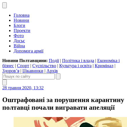
Головна
Новини
Блоги
Проекти
Фото
Досьє
Війна
Допомога армії
Новини Полтавщини:
Події
|
Політика і влада
|
Економіка і
бізнес
|
Спорт
|
Суспільство
|
Культура і освіта
|
Кримінал
|
Здоров’я
|
Цікавинки
|
Архів
28 травня 2020, 13:32
Оштрафовані за порушення карантину
полтавці почали вигравати апеляції