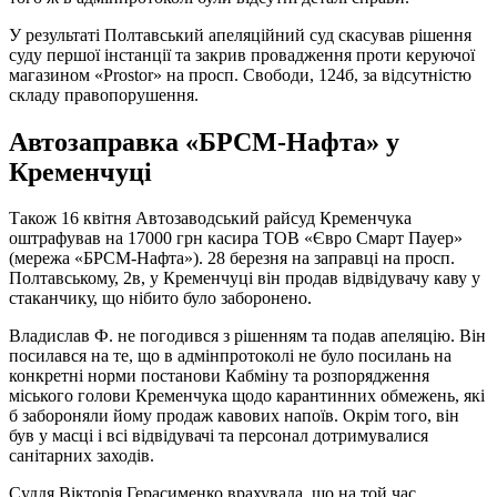
У результаті Полтавський апеляційний суд скасував рішення
суду першої інстанції та закрив провадження проти керуючої
магазином «Prostor» на просп. Свободи, 124б, за відсутністю
складу правопорушення.
Автозаправка «БРСМ-Нафта» у
Кременчуці
Також 16 квітня Автозаводський райсуд Кременчука
оштрафував на 17000 грн касира ТОВ «Євро Смарт Пауер»
(мережа «БРСМ-Нафта»). 28 березня на заправці на просп.
Полтавському, 2в, у Кременчуці він продав відвідувачу каву у
стаканчику, що нібито було заборонено.
Владислав Ф. не погодився з рішенням та подав апеляцію. Він
посилався на те, що в адмінпротоколі не було посилань на
конкретні норми постанови Кабміну та розпорядження
міського голови Кременчука щодо карантинних обмежень, які
б забороняли йому продаж кавових напоїв. Окрім того, він
був у масці і всі відвідувачі та персонал дотримувалися
санітарних заходів.
Суддя Вікторія Герасименко врахувала, що на той час