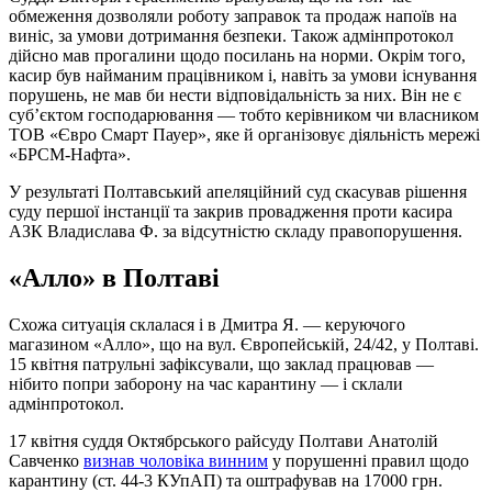
обмеження дозволяли роботу заправок та продаж напоїв на
виніс, за умови дотримання безпеки. Також адмінпротокол
дійсно мав прогалини щодо посилань на норми. Окрім того,
касир був найманим працівником і, навіть за умови існування
порушень, не мав би нести відповідальність за них. Він не є
суб’єктом господарювання — тобто керівником чи власником
ТОВ «Євро Смарт Пауер», яке й організовує діяльність мережі
«БРСМ-Нафта».
У результаті Полтавський апеляційний суд скасував рішення
суду першої інстанції та закрив провадження проти касира
АЗК Владислава Ф. за відсутністю складу правопорушення.
«Алло» в Полтаві
Схожа ситуація склалася і в Дмитра Я. — керуючого
магазином «Алло», що на вул. Європейській, 24/42, у Полтаві.
15 квітня патрульні зафіксували, що заклад працював —
нібито попри заборону на час карантину — і склали
адмінпротокол.
17 квітня суддя Октябрського райсуду Полтави Анатолій
Савченко
визнав чоловіка винним
у порушенні правил щодо
карантину (ст. 44-3 КУпАП) та оштрафував на 17000 грн.