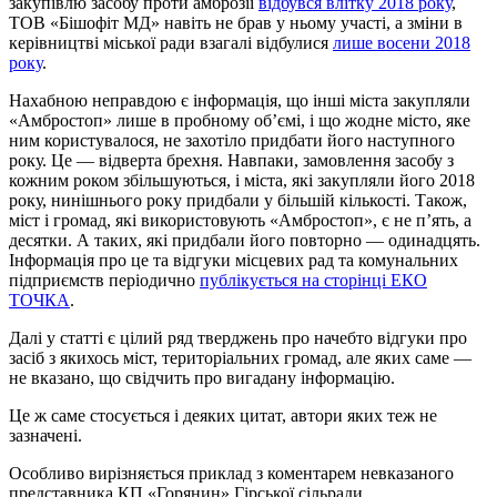
закупівлю засобу проти амброзії
відбувся влітку 2018 року
,
ТОВ «Бішофіт МД» навіть не брав у ньому участі, а зміни в
керівництві міської ради взагалі відбулися
лише восени 2018
року
.
Нахабною неправдою є інформація, що інші міста закупляли
«Амбростоп» лише в пробному об’ємі, і що жодне місто, яке
ним користувалося, не захотіло придбати його наступного
року. Це — відверта брехня. Навпаки, замовлення засобу з
кожним роком збільшуються, і міста, які закупляли його 2018
року, нинішнього року придбали у більшій кількості. Також,
міст і громад, які використовують «Амбростоп», є не п’ять, а
десятки. А таких, які придбали його повторно — одинадцять.
Інформація про це та відгуки місцевих рад та комунальних
підприємств періодично
публікується на сторінці ЕКО
ТОЧКА
.
Далі у статті є цілий ряд тверджень про начебто відгуки про
засіб з якихось міст, територіальних громад, але яких саме —
не вказано, що свідчить про вигадану інформацію.
Це ж саме стосується і деяких цитат, автори яких теж не
зазначені.
Особливо вирізняється приклад з коментарем невказаного
представника КП «Горянин» Гірської сільради