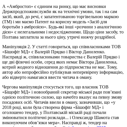
А «Амбростоп» є єдиним на ринку, що має висновки
Держпродспоживслужби як на технічні умови, так і на сам
засіб, який, до речі, є запатентованою торгівельною маркою
(ТМ) і ми маємо Патент на корисну модель «Засіб для
боротьби з амброзією». Будь-які інші «розчини з аналогічною
дією» є нелегальними і недослідженими. Щодо ціни засобу, то
Полтава заплатила за нього ціну, утричі нижчу роздрібної.
Маніпуляція 2. У статті говориться, що співвласниками ТОВ
«Бішофіт МД» є Валерій Прядко і Віктор Даниленко.
Насправді ж, співвласниками товариства є Валерій Прядко і
ще дві фізичні особи, серед яких немає Віктора Даниленка,
котрий жодного відношення до підприємства не має. Тому,
автор або непрофесійно публікував неперевірену інформацію,
або відверто намагався ввести читача в оману.
Чергова маніпуляція стосується того, що власник ТОВ
«Біщофіт МД» і новообраний секретар міської ради пов’язані
однією політичною силою, що начебто вказує на певну змову
посадових осіб. Читачів ввели в оману, зазначивши, що «у
2018 році, коли була створена фірма «Бішофіт МД» і
оголошено тендер, у Полтавській міській раді почали
змінюватися політичні розклади... і Олександр Шамота став
виконуючим обов’язки мера». Насправді ж, тендер на