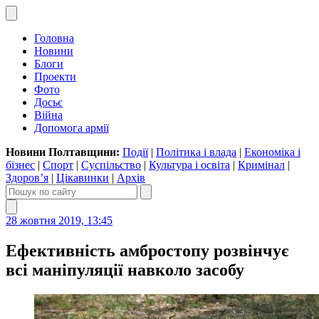
Головна
Новини
Блоги
Проекти
Фото
Досьє
Війна
Допомога армії
Новини Полтавщини:
Події
|
Політика і влада
|
Економіка і
бізнес
|
Спорт
|
Суспільство
|
Культура і освіта
|
Кримінал
|
Здоров’я
|
Цікавинки
|
Архів
28 жовтня 2019, 13:45
Ефективність амбростопу розвінчує
всі маніпуляції навколо засобу