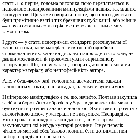
статті. По-перше, головна риторика тісно переплітається із
нещодавно поширюваними маніпуляціями наших, так званих,
конкурентів. Що може говорити про те, що тезиси для статті
були примітивно взяті з тих брехливих публікацій, або ж інше
— поява останнього матеріалу спровокована тим самим
замовником.
І друге — у статті недотримані стандарти розслідувальної
журналістики, коли матеріал висвітлений однобоко і
спрямований виключно на дискредитацію однієї сторони, не
давши можливості їй прокоментувати оприлюднену
інформацію. Що, знову ж таки, говорить, або про замовний
характер матеріалу, або непрофесійність автора.
Але, у будь-якому разі, головними аргументами завжди
залишаються факти, а не вигадки, на чому й зупинимося.
Найпершою маніпуляцією є те, що, начебто, Полтава закупила
засіб для боротьби з амброзією у 5 разів дорожче, ніж можна
було купити розчин з аналогічною дією. Який такий «розчин з
аналогічною дією», у матеріалі не вказується. Насправді ж,
міська рада, відповідно законодавства, не має права
закуповувати які-небудь кустарні розчини. Існує перелік
чітких вимог, які обов’язково повинні бути дотримані при
виборі і придбанні препарату.