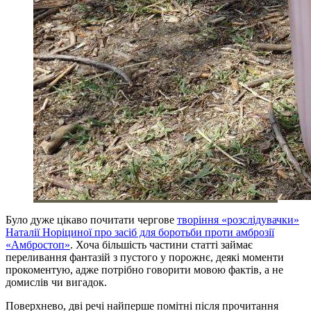
Було дуже цікаво почитати чергове
творіння «розслідувачки»
Наталії Норіциної про засіб для боротьби проти амброзії
«Амбростоп»
. Хоча більшість частини статті займає
переливання фантазій з пустого у порожнє, деякі моменти
прокоментую, адже потрібно говорити мовою фактів, а не
домислів чи вигадок.
Поверхнево, дві речі найперше помітні після прочитання