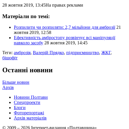
28 жовтня 2019, 13:45
На правах реклами
Матеріали по темі:
Розпилити чи розпиляти: 2,7 мільйони для амброзії
21
жовтня 2019, 12:58
Ефективність амбростопу розвінчує всі маніпуляції
навколо засобу
28 жовтня 2019, 14:45
Теги:
амброзія
,
Валерій Прядко
,
підприємництво
,
ЖКГ
,
бішофіт
Останні новини
Більше новин
Архів
Новини Полтави
Спецпроекти
Блоги
Фоторепортажі
Архів матеріалів
© 2009 – 2026 Інтернет-видання «Полтавщина»