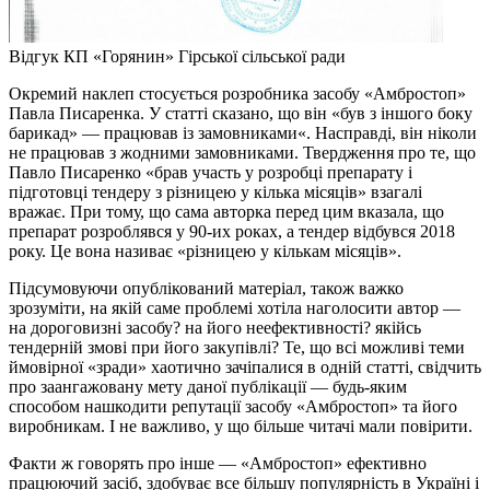
Відгук КП «Горянин» Гірської сільської ради
Окремий наклеп стосується розробника засобу «Амбростоп»
Павла Писаренка. У статті сказано, що він «був з іншого боку
барикад» — працював із замовниками«. Насправді, він ніколи
не працював з жодними замовниками. Твердження про те, що
Павло Писаренко «брав участь у розробці препарату і
підготовці тендеру з різницею у кілька місяців» взагалі
вражає. При тому, що сама авторка перед цим вказала, що
препарат розроблявся у 90-их роках, а тендер відбувся 2018
року. Це вона називає «різницею у кількам місяців».
Підсумовуючи опублікований матеріал, також важко
зрозуміти, на якій саме проблемі хотіла наголосити автор —
на дороговизні засобу? на його неефективності? якійсь
тендерній змові при його закупівлі? Те, що всі можливі теми
ймовірної «зради» хаотично зачіпалися в одній статті, свідчить
про заангажовану мету даної публікації — будь-яким
способом нашкодити репутації засобу «Амбростоп» та його
виробникам. І не важливо, у що більше читачі мали повірити.
Факти ж говорять про інше — «Амбростоп» ефективно
працюючий засіб, здобуває все більшу популярність в Україні і