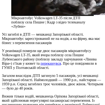
Мікроавтобус Volkswagen LT-35 після ДТП
поблизу села Пишне | Кадр з відео телеканалу
«Лубни»
Усі загиблі в ДТП — мешканці Запорізької області.
Мікроавтобус зареєстрований не на водія, а на фірму, яка має
бізнес з перевезення пасажирів
У реанімації померли ще двоє пасажирів мікроавтобусу
Volkswagen LT-35, який вчора поблизу села Пишне
Лубенського району (поблизу закладу харчування «Лінива
Віра») з’їхав у кювет та
перекинувся
. Про це повідомили в
ГУНП у Полтавській області.
Загалом внаслідок ДТП загинуло 5 пасажирів, усі мешканці
Запорізької області. Наймолодший — 1990 р.н., найстарша —
1959 р.н. Серед загиблих троє чоловіків, двоє жінок. Чотирьом
— було до 40 років.
Вижив тільки водій, мешканець Оріхова Запорізької області,
який здійснював нерегулярні пасажирські перевезення. Із
численними травмами він перебуває у реанімації Лубенської