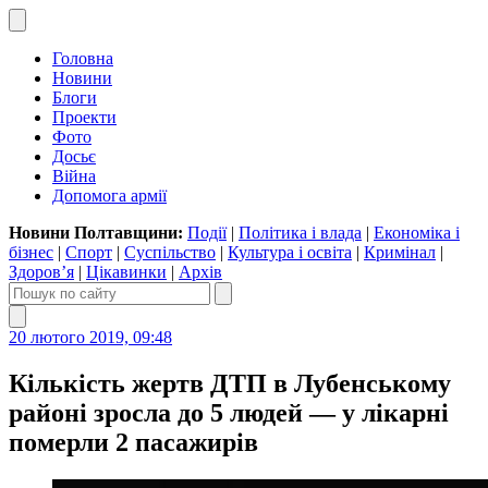
Головна
Новини
Блоги
Проекти
Фото
Досьє
Війна
Допомога армії
Новини Полтавщини:
Події
|
Політика і влада
|
Економіка і
бізнес
|
Спорт
|
Суспільство
|
Культура і освіта
|
Кримінал
|
Здоров’я
|
Цікавинки
|
Архів
20 лютого 2019, 09:48
Кількість жертв ДТП в Лубенському
районі зросла до 5 людей — у лікарні
померли 2 пасажирів