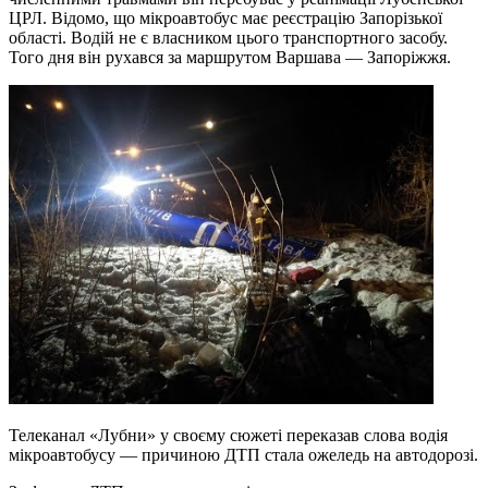
ЦРЛ. Відомо, що мікроавтобус має реєстрацію Запорізької
області. Водій не є власником цього транспортного засобу.
Того дня він рухався за маршрутом Варшава — Запоріжжя.
Телеканал «Лубни» у своєму сюжеті переказав слова водія
мікроавтобусу — причиною ДТП стала ожеледь на автодорозі.