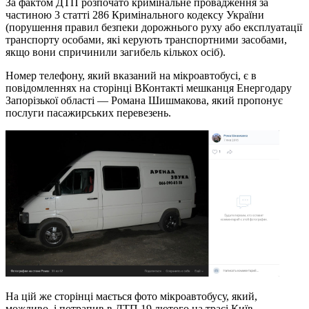
За фактом ДТП розпочато кримінальне провадження за
частиною 3 статті 286 Кримінального кодексу України
(порушення правил безпеки дорожнього руху або експлуатації
транспорту особами, які керують транспортними засобами,
якщо вони спричинили загибель кількох осіб).
Номер телефону, який вказаний на мікроавтобусі, є в
повідомленнях на сторінці ВКонтакті мешканця Енергодару
Запорізької області — Романа Шишмакова, який пропонує
послуги пасажирських перевезень.
На цій же сторінці мається фото мікроавтобусу, який,
можливо, і потрапив в ДТП 19 лютого на трасі Київ —