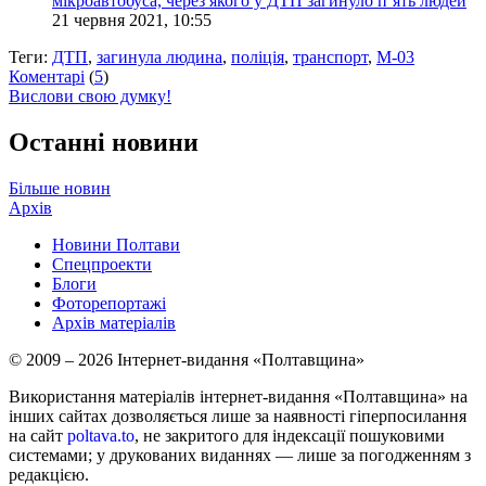
мікроавтобуса, через якого у ДТП загинуло п’ять людей
21 червня 2021, 10:55
Теги:
ДТП
,
загинула людина
,
поліція
,
транспорт
,
М-03
Коментарі
(
5
)
Вислови свою думку!
Останні новини
Більше новин
Архів
Новини Полтави
Спецпроекти
Блоги
Фоторепортажі
Архів матеріалів
© 2009 – 2026 Інтернет-видання «Полтавщина»
Використання матеріалів інтернет-видання «Полтавщина» на
інших сайтах дозволяється лише за наявності гіперпосилання
на сайт
poltava.to
, не закритого для індексації пошуковими
системами; у друкованих виданнях — лише за погодженням з
редакцією.