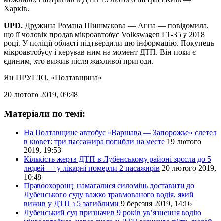
Харків.
UPD.
Дружина Романа Шишмакова — Анна — повідомила,
що її чоловік продав мікроавтобус Volkswagen LT-35 у 2018
році. У поліції області підтвердили цю інформацію. Покупець
мікроавтобусу і керував ним на момент ДТП. Він поки є
єдиним, хто вижив після жахливої пригоди.
Ян ПРУГЛО
, «Полтавщина»
20 лютого 2019, 09:48
Матеріали по темі:
На Полтавщине автобус «Варшава — Запорожье» слетел
в кювет: три пассажира погибли на месте
19 лютого
2019, 19:53
Кількість жертв ДТП в Лубенському районі зросла до 5
людей — у лікарні померли 2 пасажирів
20 лютого 2019,
10:48
Правоохоронці намагалися силоміць доставити до
Лубенського суду важко травмованого водія, який
вижив у ДТП з 5 загиблими
9 березня 2019, 14:16
Лубенський суд призначив 9 років ув’язнення водію