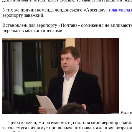
З тих же причин команда лондонського «Арсеналу»
планувала
аеропорту заважкий.
Встановлені для аеропорту «Полтава» обмеження не впливають н
перельотів між континентами.
Волод
— Грубо кажучи, ми розуміємо, що полтавський аеропорт найбл
злітна смуга витримує при визначених навантаженнях, розрахо