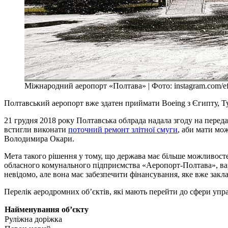
Міжнародний аеропорт «Полтава» | Фото: instagram.com/e
Полтавський аеропорт вже здатен приймати Boeing з Єгипту, Ту
21 грудня 2018 року Полтавська облрада надала згоду на переда
встигли виконати
поточний ремонт злітної смуги
, аби мати мо
Володимира Окари.
Мета такого рішення у тому, що держава має більше можливост
обласного комунального підприємства «Аеропорт-Полтава», варт
невідомо, але вона має забезпечити фінансування, яке вже закл
Перелік аеродромних об’єктів, які мають перейти до сфери упр
Найменування об’єкту
Руліжна доріжка