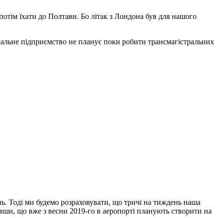
потім їхати до Полтави. Бо літак з Лондона був для нашого
унальне підприємство не планує поки робити трансмагістральних
ь. Тоді ми будемо розраховувати, що тричі на тиждень наша
ши, що вже з весни 2019-го в аеропорті планують створити на