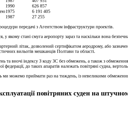
1987
407 931
1990
626 857
жею
1975
6 191 405
1987
27 255
роцедури передачі з Агентством інфраструктури проектів.
, у якому стані смуга аеропорту зараз та наскільки вона безпечн
терний літак, дозволений сертифікатом аеродрому, або зазначене
тичних вильотів мешканців Полтави та області.
ь та вночі індексу З коду ЗС без обмежень, а також з обмеженням
ї федерації, до таких апаратів належать повітряні судна, вертоль
 ми можемо приймати раз на тиждень, із невеликими обмеженням
ксплуатації повітряних суден на штучно