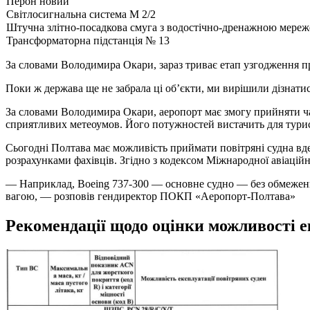
Перон новий
Світлосигнальна система М 2/2
Штучна злітно-посадкова смуга
з водостічно-дренажною мере
Трансформаторна підстанція № 13
За словами Володимира Окари, зараз триває етап узгодження п
Поки ж держава ще не забрала ці об’єкти, ми вирішили дізнатися
За словами Володимира Окари, аеропорт має змогу прийняти чар
сприятливих метеоумов. Його потужностей вистачить для турис
Сьогодні Полтава має можливість приймати повітряні судна вден
розрахунками фахівців. Згідно з кодексом Міжнародної авіаційно
— Наприклад, Boeing 737-300 — основне судно — без обмежень
вагою, — розповів гендиректор ПОКП «Аеропорт-Полтава»
Рекомендації щодо оцінки можливості е