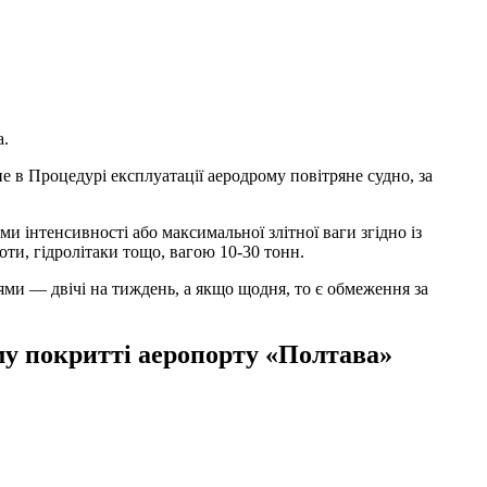
а.
 в Процедурі експлуатації аеродрому повітряне судно, за
и інтенсивності або максимальної злітної ваги згідно із
оти, гідролітаки тощо, вагою 10-30 тонн.
и — двічі на тиждень, а якщо щодня, то є обмеження за
му покритті аеропорту «Полтава»