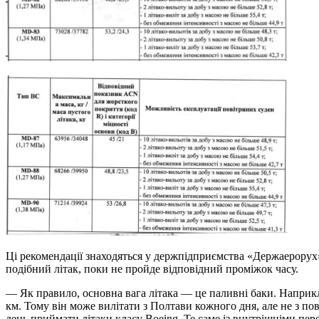
Ці рекомендації знаходяться у держпідприємства «Держаерорух»
подібний літак, поки не пройде відповідний проміжок часу.
— Як правило, основна вага літака — це паливні баки. Наприкл
км. Тому він може вилітати з Полтави кожного дня, але не з п
день приймати літаки класу Boeing. Те саме із внутрішніми пе