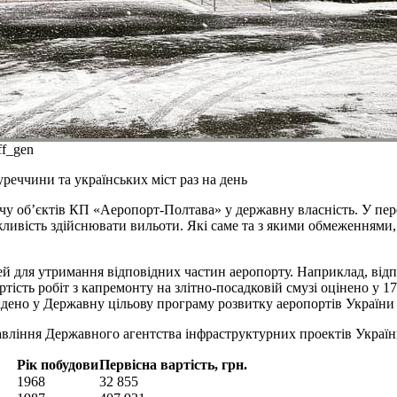
ff_gen
реччини та українських міст раз на день
чу об’єктів КП «Аеропорт-Полтава» у державну власність. У перел
жливість здійснювати вильоти. Які саме та з якими обмеженнями
ей для утримання відповідних частин аеропорту. Наприклад, від
ість робіт з капремонту на злітно-посадковій смузі оцінено у 17
адено у Державну цільову програму розвитку аеропортів України 
авління Державного агентства інфраструктурних проектів Україн
Рік побудови
Первісна вартість, грн.
1968
32 855