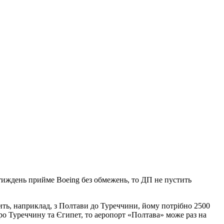
 тиждень прийме Boeing без обмежень, то ДП не пустить
ить, наприклад, з Полтави до Туреччини, йому потрібно 2500
про Туреччину та Єгипет, то аеропорт «Полтава» може раз на