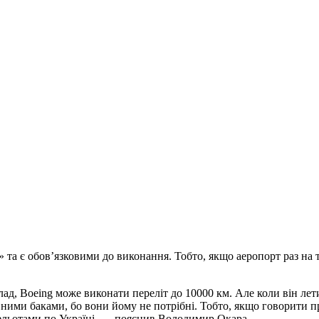
 та є обов’язковими до виконання. Тобто, якщо аеропорт раз на
ад, Boeing може виконати переліт до 10000 км. Але коли він лет
овними баками, бо вони йому не потрібні. Тобто, якщо говорити 
рельотами по Україні, — пояснив Володимир Окара.