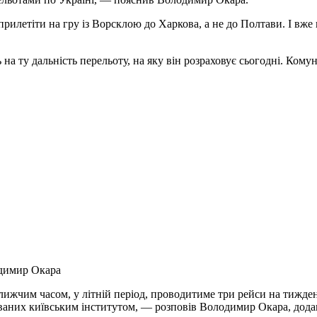
прилетіти на гру із Ворсклою до Харкова, а не до Полтави. І вже 
а ту дальність перельоту, на яку він розраховує сьогодні. Ком
имир Окара
ижчим часом, у літній період, проводитиме три рейси на тижден
ваних київським інститутом, — розповів Володимир Окара, додав