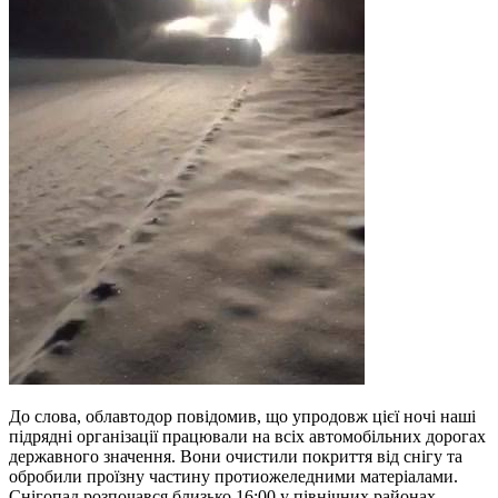
До слова, облавтодор повідомив, що упродовж цієї ночі наші
підрядні організації працювали на всіх автомобільних дорогах
державного значення. Вони очистили покриття від снігу та
обробили проїзну частину протиожеледними матеріалами.
Снігопад розпочався близько 16:00 у північних районах