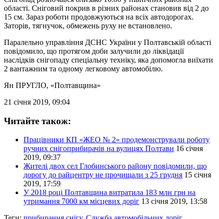
області. Сніговий покрив в різних районах становив від 2 до
15 см. Зараз роботи продовжуються на всіх автодорогах.
Заторів, тягнучок, обмежень руху не встановлено.
Паралельно управління ДСНС України у Полтавській області
повідомило, що протягом доби залучили до ліквідації
наслідків снігопаду спеціальну техніку, яка допомогла виїхати
2 вантажним та одному легковому автомобілю.
Ян ПРУГЛО
, «Полтавщина»
21 січня 2019, 09:04
Читайте також:
Працівники КП «ЖЕО № 2» продемонстрували роботу
ручних снігоприбирачів на вулицях Полтави
16 січня
2019, 09:37
Жителі двох сел Глобинського району повідомили, що
дорогу до райцентру не прочищали з 25 грудня
15 січня
2019, 17:59
У 2018 році Полтавщина витратила 183 млн грн на
утримання 7000 км місцевих доріг
13 січня 2019, 13:58
Теги:
прибирання снігу
,
Служба автомобільних доріг
,