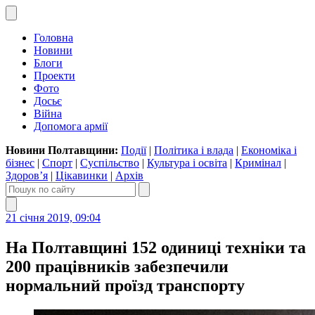
Головна
Новини
Блоги
Проекти
Фото
Досьє
Війна
Допомога армії
Новини Полтавщини:
Події
|
Політика і влада
|
Економіка і
бізнес
|
Спорт
|
Суспільство
|
Культура і освіта
|
Кримінал
|
Здоров’я
|
Цікавинки
|
Архів
21 січня 2019, 09:04
На Полтавщині 152 одиниці техніки та
200 працівників забезпечили
нормальний проїзд транспорту