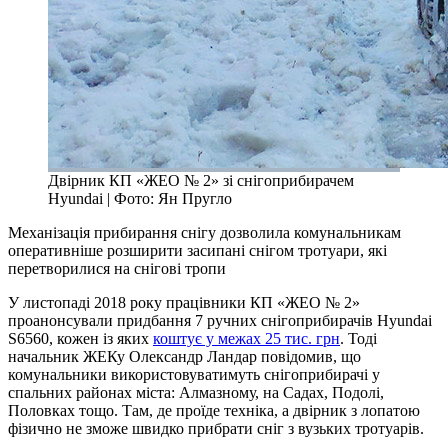
Двірник КП «ЖЕО № 2» зі снігоприбирачем
Hyundai | Фото: Ян Пругло
Механізація прибирання снігу дозволила комунальникам
оперативніше розширити засипані снігом тротуари, які
перетворилися на снігові тропи
У листопаді 2018 року працівники КП «ЖЕО № 2»
проанонсували придбання 7 ручних снігоприбирачів Hyundai
S6560, кожен із яких
коштує у межах 25 тис. грн
. Тоді
начальник ЖЕКу Олександр Ландар повідомив, що
комунальники використовуватимуть снігоприбирачі у
спальних районах міста: Алмазному, на Садах, Подолі,
Половках тощо. Там, де проїде техніка, а двірник з лопатою
фізично не зможе швидко прибрати сніг з вузьких тротуарів.