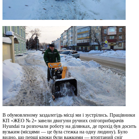
В обумовленому заздалегідь місці ми і зустрілись. Працівники
КП «ЖЕО № 2» завели двигуни ручних снігоприбирачів
Hyundai та розпочали роботу на ділянках, де прохід був досить
вузьким (місцями — це була стежка на одну людину). Було
видно, що перші кроки були важкими — втоптаний сніг