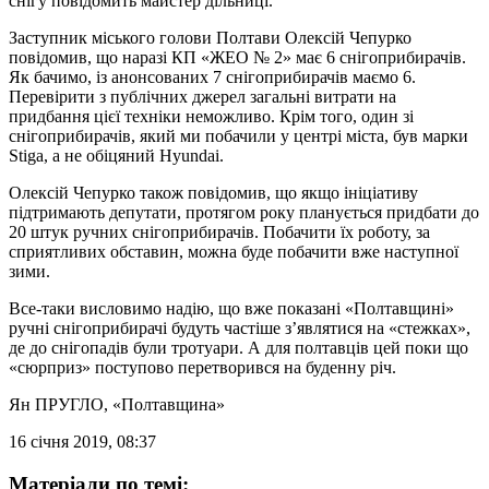
снігу повідомить майстер дільниці.
Заступник міського голови Полтави Олексій Чепурко
повідомив, що наразі КП «ЖЕО № 2» має 6 снігоприбирачів.
Як бачимо, із анонсованих 7 снігоприбирачів маємо 6.
Перевірити з публічних джерел загальні витрати на
придбання цієї техніки неможливо. Крім того, один зі
снігоприбирачів, який ми побачили у центрі міста, був марки
Stiga, а не обіцяний Hyundai.
Олексій Чепурко також повідомив, що якщо ініціативу
підтримають депутати, протягом року планується придбати до
20 штук ручних снігоприбирачів. Побачити їх роботу, за
сприятливих обставин, можна буде побачити вже наступної
зими.
Все-таки висловимо надію, що вже показані «Полтавщині»
ручні снігоприбирачі будуть частіше з’являтися на «стежках»,
де до снігопадів були тротуари. А для полтавців цей поки що
«сюрприз» поступово перетворився на буденну річ.
Ян ПРУГЛО
, «Полтавщина»
16 січня 2019, 08:37
Матеріали по темі: