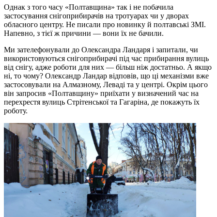
Однак з того часу «Полтавщина» так і не побачила
застосування снігоприбирачів на тротуарах чи у дворах
обласного центру. Не писали про новинку й полтавські ЗМІ.
Напевно, з тієї ж причини — вони їх не бачили.
Ми зателефонували до Олександра Ландаря і запитали, чи
використовуються снігоприбирачі під час прибирання вулиць
від снігу, адже роботи для них — більш ніж достатньо. А якщо
ні, то чому? Олександр Ландар відповів, що ці механізми вже
застосовували на Алмазному, Леваді та у центрі. Окрім цього
він запросив «Полтавщину» приїхати у визначений час на
перехрестя вулиць Стрітенської та Гагаріна, де покажуть їх
роботу.