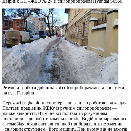
Двірник КП «ЖЕО № 2» зі снігоприбирачем Hyundai S6560
Результат роботи двірників зі снігоприбирачами та лопатами
на вул. Гагаріна
Перехожі із цікавістю спостерігали за цією роботою, адже для
Полтави працівник ЖЕКу із ручним снігоприбирачем —
майже відкриття. Втім, не всі полтавці з розумінням
поставилися до роботи комунальників. Водій припаркованого
автомобіля почав сигналити, щоб прибиральник не зачепив
«сніговим струменем» його машину. При цьому він не захотів