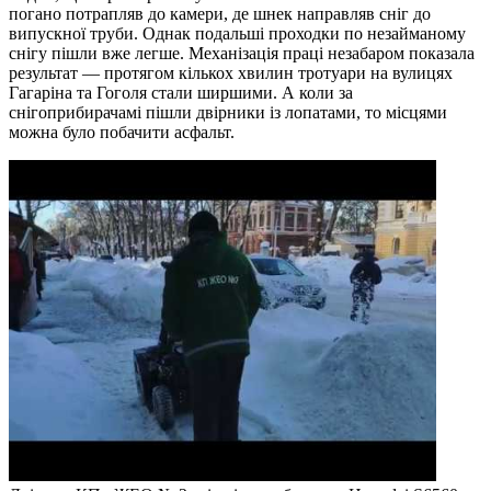
погано потрапляв до камери, де шнек направляв сніг до
випускної труби. Однак подальші проходки по незайманому
снігу пішли вже легше. Механізація праці незабаром показала
результат — протягом кількох хвилин тротуари на вулицях
Гагаріна та Гоголя стали ширшими. А коли за
снігоприбирачамі пішли двірники із лопатами, то місцями
можна було побачити асфальт.