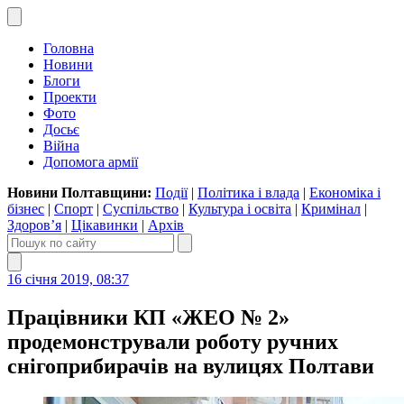
Головна
Новини
Блоги
Проекти
Фото
Досьє
Війна
Допомога армії
Новини Полтавщини:
Події
|
Політика і влада
|
Економіка і
бізнес
|
Спорт
|
Суспільство
|
Культура і освіта
|
Кримінал
|
Здоров’я
|
Цікавинки
|
Архів
16 січня 2019, 08:37
Працівники КП «ЖЕО № 2»
продемонстрували роботу ручних
снігоприбирачів на вулицях Полтави