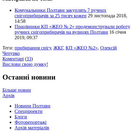
Комунальники Полтави закуплять 7 ручних
снігоприбирачів за 25 тисяч кожен
29 листопада 2018,
14:58
Працівники КП «ЖЕО № 2» продемонстрували роботу
ручних снігоприбирачів на вулицях Полтави
16 січня
2019, 09:37
Теги:
прибирання снігу
,
ЖКГ
,
КП «ЖЕО №2»
,
Олексій
Чепурко
Коментарі
(
33
)
Вислови свою думку!
Останні новини
Більше новин
Архів
Новини Полтави
Спецпроекти
Блоги
Фоторепортажі
Архів матеріалів