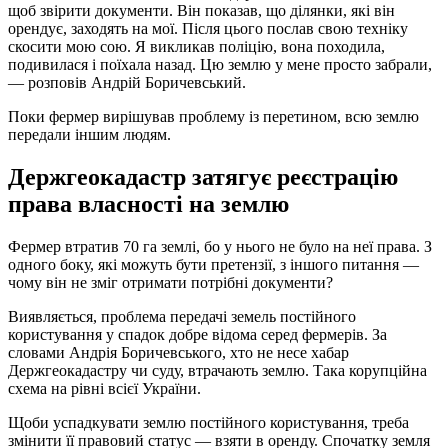
щоб звірити документи. Він показав, що ділянки, які він
орендує, заходять на мої. Після цього послав свою техніку
скосити мою сою. Я викликав поліцію, вона походила,
подивилася і поїхала назад. Цю землю у мене просто забрали,
— розповів Андрій Боричевський.
Поки фермер вирішував проблему із перетином, всю землю
передали іншим людям.
Держгеокадастр затягує реєстрацію
права власності на землю
Фермер втратив 70 га землі, бо у нього не було на неї права. З
одного боку, які можуть бути претензії, з іншого питання —
чому він не зміг отримати потрібні документи?
Виявляється, проблема передачі земель постійного
користування у спадок добре відома серед фермерів. За
словами Андрія Боричевського, хто не несе хабар
Держгеокадастру чи суду, втрачають землю. Така корупційна
схема на рівні всієї України.
Щоби успадкувати землю постійного користування, треба
змінити її правовий статус — взяти в оренду. Спочатку земля