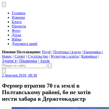
Головна
Новини
Блоги
Проекти
Фото
Досьє
Війна
Допомога армії
Новини Полтавщини:
Події
|
Політика і влада
|
Економіка і
бізнес
|
Спорт
|
Суспільство
|
Культура і освіта
|
Кримінал
|
Здоров’я
|
Цікавинки
|
Архів
2 березня 2018, 08:38
Фермер втратив 70 га землі в
Полтавському районі, бо не хотів
нести хабара в Держгеокадастр