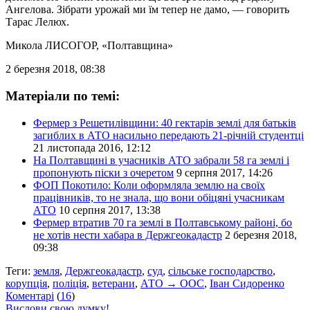
Ангелова. Зібрати урожай ми їм тепер не дамо, — говорить
Тарас Лелюх.
Микола ЛИСОГОР
, «Полтавщина»
2 березня 2018, 08:38
Матеріали по темі:
Фермер з Решетилівщини: 40 гектарів землі для батьків
загиблих в АТО насильно передають 21-річній студентці
21 листопада 2016, 12:12
На Полтавщині в учасників АТО забрали 58 га землі і
пропонують піски з очеретом
9 серпня 2017, 14:26
ФОП Покотило: Коли оформляла землю на своїх
працівників, то не знала, що вони обіцяні учасникам
АТО
10 серпня 2017, 13:38
Фермер втратив 70 га землі в Полтавському районі, бо
не хотів нести хабара в Держгеокадастр
2 березня 2018,
09:38
Теги:
земля
,
Держгеокадастр
,
суд
,
сільське господарство
,
корупція
,
поліція
,
ветерани
,
АТО → ООС
,
Іван Сидоренко
Коментарі
(
16
)
Вислови свою думку!