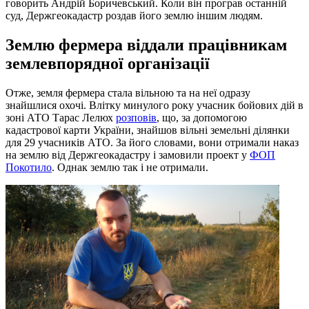
говорить Андрій Боричевський. Коли він програв останній
суд, Держгеокадастр роздав його землю іншим людям.
Землю фермера віддали працівникам
землевпорядної організації
Отже, земля фермера стала вільною та на неї одразу
знайшлися охочі. Влітку минулого року учасник бойових дій в
зоні АТО Тарас Лелюх
розповів
, що, за допомогою
кадастрової карти України, знайшов вільні земельні ділянки
для 29 учасників АТО. За його словами, вони отримали наказ
на землю від Держгеокадастру і замовили проект у
ФОП
Покотило
. Однак землю так і не отримали.