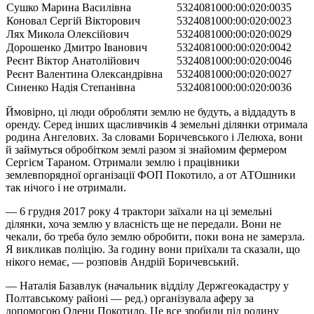
Сушко Марина Василівна
5324081000:00:020:0035
Коновал Сергій Вікторович
5324081000:00:020:0023
Лях Микола Олексійович
5324081000:00:020:0029
Дорошенко Дмитро Іванович
5324081000:00:020:0042
Реєнт Віктор Анатолійович
5324081000:00:020:0046
Реєнт Валентина Олександрівна
5324081000:00:020:0027
Синенко Надія Степанівна
5324081000:00:020:0036
Ймовірно, ці люди обробляти землю не будуть, а віддадуть в
оренду. Серед інших щасливчиків 4 земельні ділянки отримала
родина Ангелових. За словами Боричевського і Лелюха, вони
й займуться обробітком землі разом зі знайомим фермером
Сергієм Тараном. Отримали землю і працівники
землевпорядної організації ФОП Покотило, а от АТОшники
так нічого і не отримали.
— 6 грудня 2017 року 4 трактори заїхали на ці земельні
ділянки, хоча землю у власність ще не передали. Вони не
чекали, бо треба було землю обробити, поки вона не замерзла.
Я викликав поліцію. За годину вони приїхали та сказали, що
нікого немає, — розповів Андрій Боричевський.
— Наталія Базавлук (начальник відділу Держгеокадастру у
Полтавському районі — ред.) організувала аферу за
допомогою Олени Покотило. Це все зробили під родину