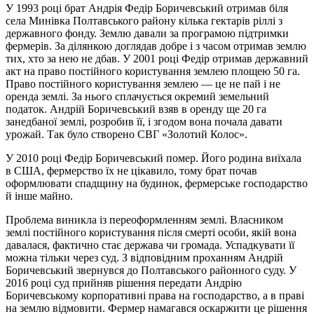
У 1993 році брат Андрія Федір Боричевський отримав біля
села Минівка Полтавського району кілька гектарів ріллі з
державного фонду. Землю давали за програмою підтримки
фермерів. За ділянкою доглядав добре і з часом отримав землю
тих, хто за нею не дбав. У 2001 році Федір отримав державний
акт на право постійного користування землею площею 50 га.
Право постійного користування землею — це не пай і не
оренда землі. За нього сплачується окремий земельний
податок. Андрій Боричевський взяв в оренду ще 20 га
занедбаної землі, розробив її, і згодом вона почала давати
урожай. Так було створено СВГ «Золотий Колос».
У 2010 році Федір Боричевський помер. Його родина виїхала
в США, фермерство їх не цікавило, тому брат почав
оформлювати спадщину на будинок, фермерське господарство
й інше майно.
Проблема виникла із переоформленням землі. Власником
землі постійного користування після смерті особи, якій вона
давалася, фактично стає держава чи громада. Успадкувати її
можна тільки через суд. З відповідним проханням Андрій
Боричевський звернувся до Полтавського районного суду. У
2016 році суд прийняв рішення передати Андрію
Боричевському корпоративні права на господарство, а в праві
на землю відмовити. Фермер намагався оскаржити це рішення