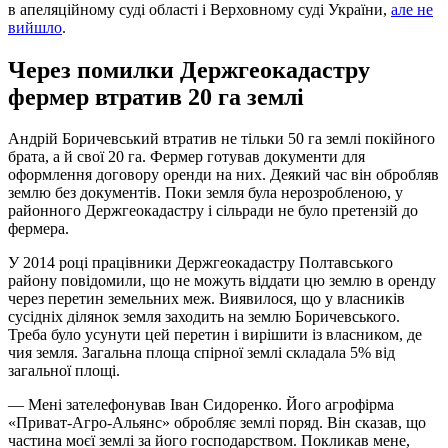
в апеляційному суді області і Верховному суді України,
але не
вийшло
.
Через помилки Держгеокадастру
фермер втратив 20 га землі
Андрій Боричевський втратив не тільки 50 га землі покійного
брата, а й свої 20 га. Фермер готував документи для
оформлення договору оренди на них. Деякий час він обробляв
землю без документів. Поки земля була нерозробленою, у
районного Держгеокадастру і сільради не було претензій до
фермера.
У 2014 році працівники Держгеокадастру Полтавського
району повідомили, що не можуть віддати цю землю в оренду
через перетин земельних меж. Виявилося, що у власників
сусідніх ділянок земля заходить на землю Боричевського.
Треба було усунути цей перетин і вирішити із власником, де
чия земля. Загальна площа спірної землі складала 5% від
загальної площі.
— Мені зателефонував Іван Сидоренко. Його агрофірма
«Приват-Агро-Альянс» обробляє землі поряд. Він сказав, що
частина моєї землі за його господарством. Покликав мене,