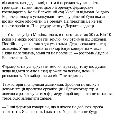
відходить назад державі, потім її передають у власність
громадян і тільки після цього її орендує фермерське
господарство. Коли Верховний суд України відмови Андрію
Боричевському в успадкуванні землі, у рішенні було вказано,
що він може оформити її в оренду. На практиці це не так
просто зробити. Процедуру затягує Держгеокадастр.
— У мене сусід з Микільського, в нього так само 50 га. Він 10
років не може розпаювати землю, яку отримав від держави.
Постійно щось не так з документами. Держгеокадастр не дає
дозволів. У чиновників за гектар існує конкретна «такса».
Якщо не заплатив, землі ти не побачиш, — розповів Андрій
Боричевський.
Фермер хотів успадкувати землю через суд, тому що думав —
якщо віддати землю назад державі та чекати, поки її
розпаюють, без хабара назад він її не отримає.
Та ж історія зі спірними ділянками. Зробили помилку в
документації проектна організація і Держгеокадастр, а
довелося розплачуватися фермеру. І щоб вирішити це питання,
треба було заплатити хабара.
— Інші фермери говорили, що я нічого не доб’юся, треба
заплатити. Я священик і давати хабара ніколи не буду, —