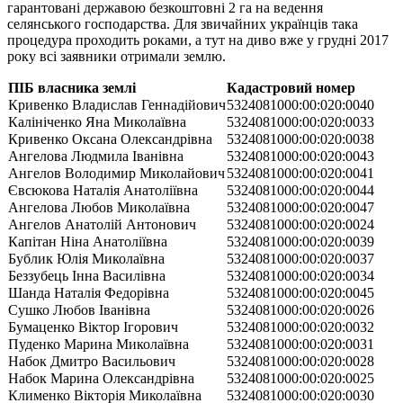
гарантовані державою безкоштовні 2 га на ведення
селянського господарства. Для звичайних українців така
процедура проходить роками, а тут на диво вже у грудні 2017
року всі заявники отримали землю.
ПІБ власника землі
Кадастровий номер
Кривенко Владислав Геннадійович
5324081000:00:020:0040
Калініченко Яна Миколаївна
5324081000:00:020:0033
Кривенко Оксана Олександрівна
5324081000:00:020:0038
Ангелова Людмила Іванівна
5324081000:00:020:0043
Ангелов Володимир Миколайович
5324081000:00:020:0041
Євсюкова Наталія Анатоліївна
5324081000:00:020:0044
Ангелова Любов Миколаївна
5324081000:00:020:0047
Ангелов Анатолій Антонович
5324081000:00:020:0024
Капітан Ніна Анатоліївна
5324081000:00:020:0039
Бублик Юлія Миколаївна
5324081000:00:020:0037
Беззубець Інна Василівна
5324081000:00:020:0034
Шанда Наталія Федорівна
5324081000:00:020:0045
Сушко Любов Іванівна
5324081000:00:020:0026
Бумаценко Віктор Ігорович
5324081000:00:020:0032
Пуденко Марина Миколаївна
5324081000:00:020:0031
Набок Дмитро Васильович
5324081000:00:020:0028
Набок Марина Олександрівна
5324081000:00:020:0025
Клименко Вікторія Миколаївна
5324081000:00:020:0030