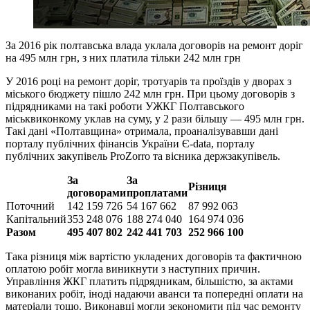
За 2016 рік полтавська влада уклала договорів на ремонт доріг
на 495 млн грн, з них платила тільки 242 млн грн
У 2016 році на ремонт доріг, тротуарів та проїздів у дворах з
міського бюджету пішло 242 млн грн. При цьому договорів з
підрядниками на такі роботи УЖКГ Полтавського
міськвиконкому уклав на суму, у 2 рази більшу — 495 млн грн.
Такі дані «Полтавщина» отримала, проаналізувавши дані
порталу публічних фінансів України Є-data, порталу
публічних закупівель ProZorro та вісника держзакупівель.
За
За
Різниця
договорами
проплатами
Поточний
142 159 726
54 167 662
87 992 063
Капітальний
353 248 076
188 274 040
164 974 036
Разом
495
407
802
242
441
703
252
966
100
Така різниця між вартістю укладених договорів та фактичною
оплатою робіт могла виникнути з наступних причин.
Управління ЖКГ платить підрядникам, більшістю, за актами
виконаних робіт, іноді надаючи аванси та попередні оплати на
матеріали тощо. Виконавці могли зекономити під час ремонту