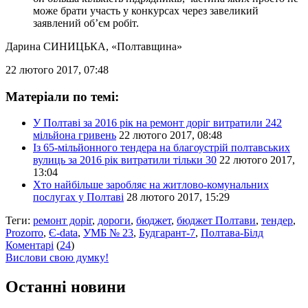
може брати участь у конкурсах через завеликий
заявлений об’єм робіт.
Дарина СИНИЦЬКА
, «Полтавщина»
22 лютого 2017, 07:48
Матеріали по темі:
У Полтаві за 2016 рік на ремонт доріг витратили 242
мільйона гривень
22 лютого 2017, 08:48
Із 65-мільйонного тендера на благоустрій полтавських
вулиць за 2016 рік витратили тільки 30
22 лютого 2017,
13:04
Хто найбільше заробляє на житлово-комунальних
послугах у Полтаві
28 лютого 2017, 15:29
Теги:
ремонт доріг
,
дороги
,
бюджет
,
бюджет Полтави
,
тендер
,
Prozorro
,
Є-data
,
УМБ № 23
,
Будгарант-7
,
Полтава-Білд
Коментарі
(
24
)
Вислови свою думку!
Останні новини