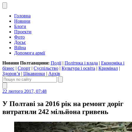
Головна
Новини
Блоги
Проекти
Фото
Досьє
Війна
Допомога армії
Новини Полтавщини:
Події
|
Політика і влада
|
Економіка і
бізнес
|
Спорт
|
Суспільство
|
Культура і освіта
|
Кримінал
|
Здоров’я
|
Цікавинки
|
Архів
22 лютого 2017, 07:48
У Полтаві за 2016 рік на ремонт доріг
витратили 242 мільйона гривень