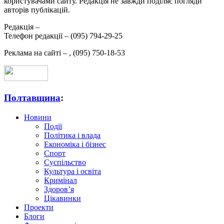
користувачами сайту. Редакція не завжди поділяє погляди
авторів публікацій.
Редакція –
Телефон редакції –
(095) 794-29-25
Реклама на сайті –
,
(095) 750-18-53
Полтавщина
:
Новини
Події
Політика і влада
Економіка і бізнес
Спорт
Суспільство
Культура і освіта
Кримінал
Здоров’я
Цікавинки
Проекти
Блоги