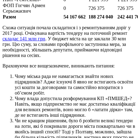
ФОП Гогчян Армен
0
726 375
726 375
Серьожаєвич
Разом
54 167 662
188 274 040
242 441 7
Схожа ситуація почала складатися і з ремонтуванням доріг у
2017 році. Очікувана вартість тендеру на поточний ремонт
складає 141 млн грн
. У бюджет міста на це заклали 30 млн
грн. Цю суму, за словами профільного заступника мера, за
необхідності, збільшать депутати, приймаючи відповідні
рішення на сесіях.
Враховуючи все вищезазначене, виникають питання:
Чому міська рада не намагається знайти нових
підрядників? Адже існуючі 8 явно не встигають освоїти
усі кошти за договорами та самостійно впоратися з
об’ємом робіт.
Чому влада допустила розформування КП «ПМШЕД»?
Навіть, якщо підприємство не має достатньо кваліфікації
для великих ремонтів, воно могло б «латати дірки» там,
де не встигають інші підрядники.
Чи не кращим рішенням, було б розбити великі тендери
на лоти, які б покривали дороги міста поквартально чи в
якийсь інший спосіб? Тоді у Полтаву, можливо, зайшла
би більша кількість підрядників, частина яких просто не