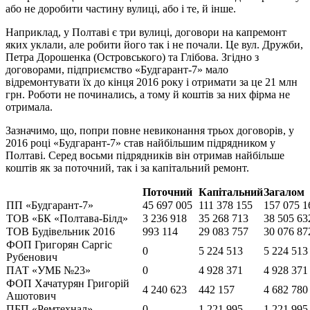
або не доробити частину вулиці, або і те, й інше.
Наприклад, у Полтаві є три вулиці, договори на капремонт
яких уклали, але робити його так і не почали. Це вул. Дружби,
Петра Дорошенка (Островського) та Глібова. Згідно з
договорами, підприємство «Будгарант-7» мало
відремонтувати їх до кінця 2016 року і отримати за це 21 млн
грн. Роботи не починались, а тому й коштів за них фірма не
отримала.
Зазначимо, що, попри повне невиконання трьох договорів, у
2016 році «Будгарант-7» став найбільшим підрядником у
Полтаві. Серед восьми підрядників він отримав найбільше
коштів як за поточний, так і за капітальний ремонт.
Поточний
Капітальний
Загалом
ПП «Будгарант-7»
45 697 005
111 378 155
157 075 1
ТОВ «БК «Полтава-Бiлд»
3 236 918
35 268 713
38 505 63
ТОВ Будiвельник 2016
993 114
29 083 757
30 076 87
ФОП Григорян Саргiс
0
5 224 513
5 224 513
Рубенович
ПАТ «УМБ №23»
0
4 928 371
4 928 371
ФОП Хачатурян Григорiй
4 240 623
442 157
4 682 780
Ашотович
ПБП «Ремтехнал»
0
1 221 995
1 221 995