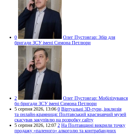
0
Олег Пустовгар:
Збір для
бригади ЗСУ імені Симона Петлюри
2
Олег Пустовгар:
Мобілізувався
бо бригади ЗСУ імені Симона Петлюри
5 серпня 2026,
13:06
0
Віртуальні 3D-тури, інклюзія
та онлайн-крамниця: Полтавський краєзнавчий музей
скасував закупівлю на розробку сайту
5 серпня 2026,
12:07
2
На Полтавщині викрили точку
продажу «паленого» алкоголю та контрабандних