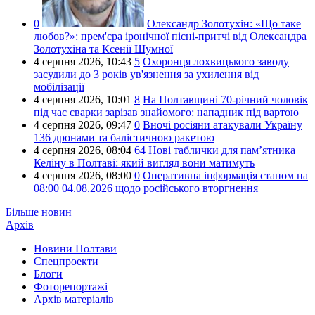
0
Олександр Золотухін:
«Що таке
любов?»: прем'єра іронічної пісні-притчі від Олександра
Золотухіна та Ксенії Шумної
4 серпня 2026,
10:43
5
Охоронця лохвицького заводу
засудили до 3 років ув'язнення за ухилення від
мобілізації
4 серпня 2026,
10:01
8
На Полтавщині 70-річний чоловік
під час сварки зарізав знайомого: нападник під вартою
4 серпня 2026,
09:47
0
Вночі росіяни атакували Україну
136 дронами та балістичною ракетою
4 серпня 2026,
08:04
64
Нові таблички для пам’ятника
Келіну в Полтаві: який вигляд вони матимуть
4 серпня 2026,
08:00
0
Оперативна інформація станом на
08:00 04.08.2026 щодо російського вторгнення
Більше новин
Архів
Новини Полтави
Спецпроекти
Блоги
Фоторепортажі
Архів матеріалів