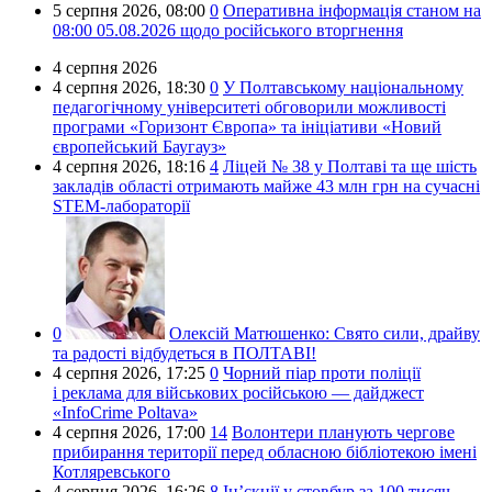
5 серпня 2026,
08:00
0
Оперативна інформація станом на
08:00 05.08.2026 щодо російського вторгнення
4 серпня 2026
4 серпня 2026,
18:30
0
У Полтавському національному
педагогічному університеті обговорили можливості
програми «Горизонт Європа» та ініціативи «Новий
європейський Баугауз»
4 серпня 2026,
18:16
4
Ліцей № 38 у Полтаві та ще шість
закладів області отримають майже 43 млн грн на сучасні
STEM-лабораторії
0
Олексій Матюшенко:
Свято сили, драйву
та радості відбудеться в ПОЛТАВІ!
4 серпня 2026,
17:25
0
Чорний піар проти поліції
і реклама для військових російською — дайджест
«InfoCrime Poltava»
4 серпня 2026,
17:00
14
Волонтери планують чергове
прибирання території перед обласною бібліотекою імені
Котляревського
4 серпня 2026,
16:26
8
Ін’єкції у стовбур за 100 тисяч