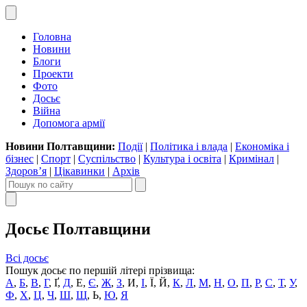
Головна
Новини
Блоги
Проекти
Фото
Досьє
Війна
Допомога армії
Новини Полтавщини:
Події
|
Політика і влада
|
Економіка і
бізнес
|
Спорт
|
Суспільство
|
Культура і освіта
|
Кримінал
|
Здоров’я
|
Цікавинки
|
Архів
Досьє Полтавщини
Всі досьє
Пошук досьє по першій літері прізвища:
А
,
Б
,
В
,
Г
,
Ґ
,
Д
,
Е
,
Є
,
Ж
,
З
,
И
,
І
,
Ї
,
Й
,
К
,
Л
,
М
,
Н
,
О
,
П
,
Р
,
С
,
Т
,
У
,
Ф
,
Х
,
Ц
,
Ч
,
Ш
,
Щ
,
Ь
,
Ю
,
Я