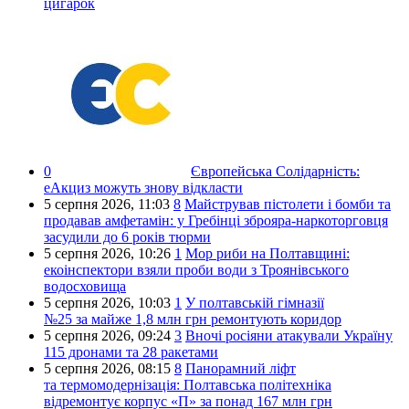
цигарок
0
Європейська Солідарність:
еАкциз можуть знову відкласти
5 серпня 2026,
11:03
8
Майстрував пістолети і бомби та
продавав амфетамін: у Гребінці зброяра-наркоторговця
засудили до 6 років тюрми
5 серпня 2026,
10:26
1
Мор риби на Полтавщині:
екоінспектори взяли проби води з Троянівського
водосховища
5 серпня 2026,
10:03
1
У полтавській гімназії
№25 за майже 1,8 млн грн ремонтують коридор
5 серпня 2026,
09:24
3
Вночі росіяни атакували Україну
115 дронами та 28 ракетами
5 серпня 2026,
08:15
8
Панорамний ліфт
та термомодернізація: Полтавська політехніка
відремонтує корпус «П» за понад 167 млн грн