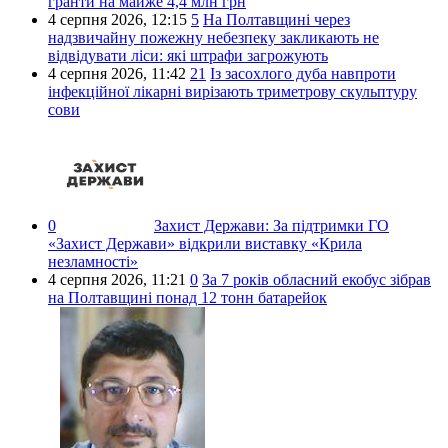
гранти на майже 4,4 млн грн
4 серпня 2026,
12:15
5
На Полтавщині через
надзвичайну пожежну небезпеку закликають не
відвідувати ліси: які штрафи загрожують
4 серпня 2026,
11:42
21
Із засохлого дуба навпроти
інфекційної лікарні вирізають триметрову скульптуру
сови
0
Захист Держави:
За підтримки ГО
«Захист Держави» відкрили виставку «Крила
незламності»
4 серпня 2026,
11:21
0
За 7 років обласний екобус зібрав
на Полтавщині понад 12 тонн батарейок