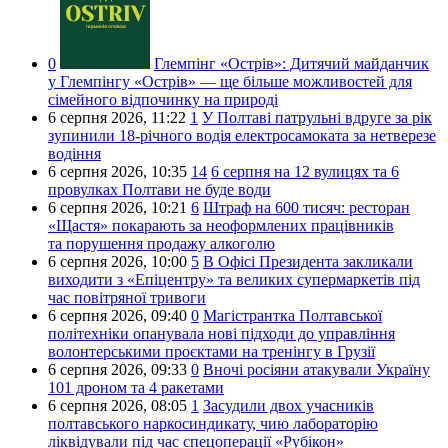
0
Глемпінг «Острів»:
Дитячий майданчик
у Глемпінгу «Острів» — ще більше можливостей для
сімейного відпочинку на природі
6 серпня 2026,
11:22
1
У Полтаві патрульні вдруге за рік
зупинили 18-річного водія електросамоката за нетверезе
водіння
6 серпня 2026,
10:35
14
6 серпня на 12 вулицях та 6
провулках Полтави не буде води
6 серпня 2026,
10:21
6
Штраф на 600 тисяч: ресторан
«Щастя» покарають за неоформлених працівників
та порушення продажу алкоголю
6 серпня 2026,
10:00
5
В Офісі Президента закликали
виходити з «Епіцентру» та великих супермаркетів під
час повітряної тривоги
6 серпня 2026,
09:40
0
Магістрантка Полтавської
політехніки опанувала нові підходи до управління
волонтерськими проєктами на тренінгу в Грузії
6 серпня 2026,
09:33
0
Вночі росіяни атакували Україну
101 дроном та 4 ракетами
6 серпня 2026,
08:05
1
Засудили двох учасників
полтавського наркосиндикату, чию лабораторію
ліквідували під час спецоперації «Рубікон»