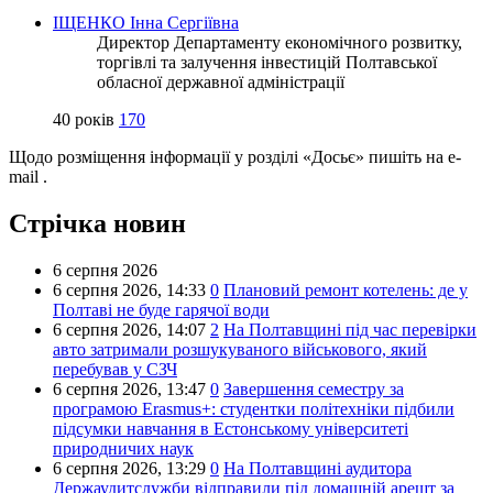
ІЩЕНКО Інна Сергіївна
Директор Департаменту економічного розвитку,
торгівлі та залучення інвестицій Полтавської
обласної державної адміністрації
40 років
170
Щодо розміщення інформації у розділі «Досьє» пишіть на e-
mail
.
Стрічка новин
6 серпня 2026
6 серпня 2026,
14:33
0
Плановий ремонт котелень: де у
Полтаві не буде гарячої води
6 серпня 2026,
14:07
2
На Полтавщині під час перевірки
авто затримали розшукуваного військового, який
перебував у СЗЧ
6 серпня 2026,
13:47
0
Завершення семестру за
програмою Erasmus+: студентки політехніки підбили
підсумки навчання в Естонському університеті
природничих наук
6 серпня 2026,
13:29
0
На Полтавщині аудитора
Держаудитслужби відправили під домашній арешт за