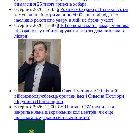
вимагання 25 тисяч гривень хабара
6 серпня 2026,
12:43
6
Розтрата бюджету Полтави: сотні
комунальників отримали по 5000 грн за ліквідацію
наслідків ракетного удару, в якій не брали участі
6 серпня 2026,
12:30
0
У Гребінківській громаді чоловіка
підозрюють у побитті дружини, яка згодом померла в
лікарні
0
Олег Пустовгар:
29-річний
військовослужбовець бригади імені Симона Петлюри
«Бруно» із Полтавщини
6 серпня 2026,
12:00
3
У Полтаві СБУ виявила та
закрила кілька шахрайських кол-центрів: чи є це
початком всеукраїнської «зачистки»?