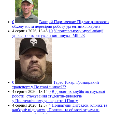
0
Валерій Пархоменко:
Під час ранкового
обходу міста перевірив роботу ургентних лікарень
4 серпня 2026,
13:45
10
У полтавському музеї авіації
унікально змонтували винищувач МіГ-23
0
Тарас Токар:
Громадський
транспорт у Полтаві зникає???
4 серпня 2026,
13:14
0
Від мовних клубів до наукової
роботи: стажування студентів-філологів
у Політехнічному університеті Порту
4 серпня 2026,
12:37
4
Приватний дитсадок, клініка та
кав'ярні: підприємці Полтави та області отримали