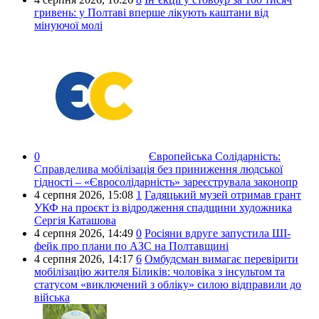
гривень: у Полтаві вперше лікують каштани від
мінуючої молі
0
Європейська Солідарність:
Справделива мобілізація без приниження людської
гідності – «Євросолідарність» зареєструвала законопр
4 серпня 2026,
15:08
1
Гадяцький музей отримав грант
УКФ на проєкт із відродження спадщини художника
Сергія Каташова
4 серпня 2026,
14:49
0
Росіяни вдруге запустила ШІ-
фейк про плани по АЗС на Полтавщині
4 серпня 2026,
14:17
6
Омбудсман вимагає перевірити
мобілізацію жителя Біликів: чоловіка з інсультом та
статусом «виключений з обліку» силою відправили до
війська