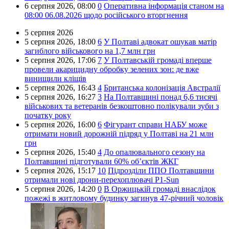
6 серпня 2026,
08:00
0
Оперативна інформація станом на
08:00 06.08.2026 щодо російського вторгнення
5 серпня 2026
5 серпня 2026,
18:00
6
У Полтаві адвокат ошукав матір
загиблого військового на 1,7 млн грн
5 серпня 2026,
17:06
7
У Полтавській громаді вперше
провели акарицидну обробку зелених зон: де вже
винищили кліщів
5 серпня 2026,
16:43
4
Британська колонізація Австралії
5 серпня 2026,
16:27
3
На Полтавщині понад 6,6 тисячі
військових та ветеранів безкоштовно полікували зуби з
початку року
5 серпня 2026,
16:00
6
Фігурант справи НАБУ може
отримати новий дорожній підряд у Полтаві на 21 млн
грн
5 серпня 2026,
15:40
4
До опалювального сезону на
Полтавщині підготували 60% об’єктів ЖКГ
5 серпня 2026,
15:17
10
Підрозділи ППО Полтавщини
отримали нові дрони-перехоплювачі P1-Sun
5 серпня 2026,
14:20
0
В Оржицькій громаді внаслідок
пожежі в житловому будинку загинув 47-річний чоловік