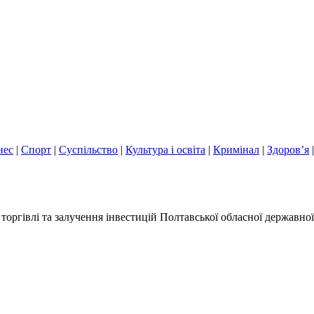
нес
|
Спорт
|
Суспільство
|
Культура і освіта
|
Кримінал
|
Здоров’я
ргівлі та залучення інвестицій Полтавської обласної державної 