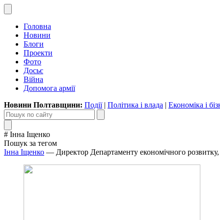
Головна
Новини
Блоги
Проекти
Фото
Досьє
Війна
Допомога армії
Новини Полтавщини:
Події
|
Політика і влада
|
Економіка і біз
# Інна Іщенко
Пошук за тегом
Інна Іщенко
— Директор Департаменту економічного розвитку, то