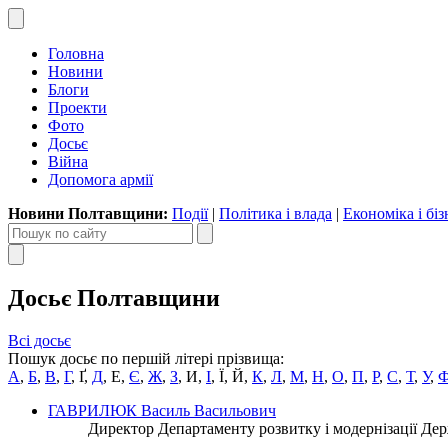
Головна
Новини
Блоги
Проекти
Фото
Досьє
Війна
Допомога армії
Новини Полтавщини:
Події
|
Політика і влада
|
Економіка і біз
Досьє Полтавщини
Всі досьє
Пошук досьє по першій літері прізвища:
А
,
Б
,
В
,
Г
,
Ґ
,
Д
,
Е
,
Є
,
Ж
,
З
,
И
,
І
,
Ї
,
Й
,
К
,
Л
,
М
,
Н
,
О
,
П
,
Р
,
С
,
Т
,
У
,
ГАВРИЛЮК Василь Васильович
Директор Департаменту розвитку і модернізації Де