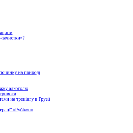
авщини
 «зачистки»?
починку на природі
дажу алкоголю
 тривоги
ами на тренінгу в Грузії
ерації «Рубікон»