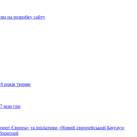
влю на розробку сайту
 6 років тюрми
67 млн грн
зонт Європа» та ініціативи «Новий європейський Баугауз»
бораторії