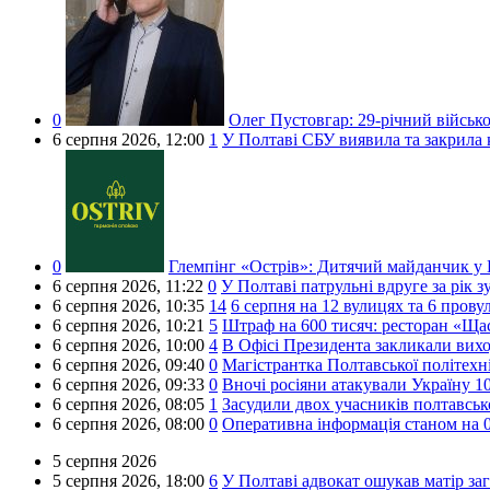
0
Олег Пустовгар:
29-річний військ
6 серпня 2026,
12:00
1
У Полтаві СБУ виявила та закрила к
0
Глемпінг «Острів»:
Дитячий майданчик у Г
6 серпня 2026,
11:22
0
У Полтаві патрульні вдруге за рік 
6 серпня 2026,
10:35
14
6 серпня на 12 вулицях та 6 прову
6 серпня 2026,
10:21
5
Штраф на 600 тисяч: ресторан «Ща
6 серпня 2026,
10:00
4
В Офісі Президента закликали вихо
6 серпня 2026,
09:40
0
Магістрантка Полтавської політехн
6 серпня 2026,
09:33
0
Вночі росіяни атакували Україну 1
6 серпня 2026,
08:05
1
Засудили двох учасників полтавськ
6 серпня 2026,
08:00
0
Оперативна інформація станом на 0
5 серпня 2026
5 серпня 2026,
18:00
6
У Полтаві адвокат ошукав матір заг