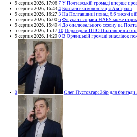
5 серпня 2026,
17:06
7
У Полтавській громаді вперше про
5 серпня 2026,
16:43
4
Британська колонізація Австралії
5 серпня 2026,
16:27
3
На Полтавщині понад 6,6 тисячі ві
5 серпня 2026,
16:00
6
Фігурант справи НАБУ може отрима
5 серпня 2026,
15:40
4
До опалювального сезону на Полта
5 серпня 2026,
15:17
10
Підрозділи ППО Полтавщини отри
5 серпня 2026,
14:20
0
В Оржицькій громаді внаслідок по
0
Олег Пустовгар:
Збір для бригади