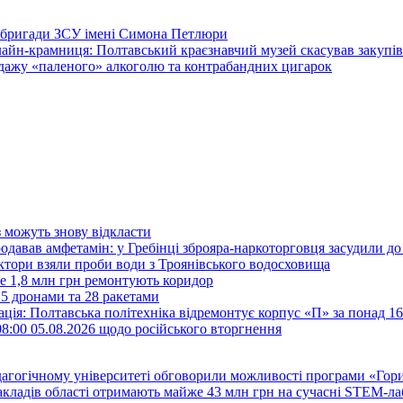
 бригади ЗСУ імені Симона Петлюри
нлайн-крамниця: Полтавський краєзнавчий музей скасував закупі
дажу «паленого» алкоголю та контрабандних цигарок
можуть знову відкласти
одавав амфетамін: у Гребінці зброяра-наркоторговця засудили до
ктори взяли проби води з Троянівського водосховища
же 1,8 млн грн ремонтують коридор
15 дронами та 28 ракетами
ція: Полтавська політехніка відремонтує корпус «П» за понад 1
8:00 05.08.2026 щодо російського вторгнення
агогічному університеті обговорили можливості програми «Гори
закладів області отримають майже 43 млн грн на сучасні STEM-ла