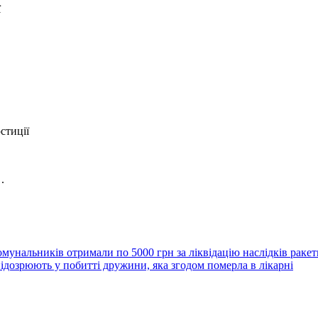
ї
стиції
l
.
мунальників отримали по 5000 грн за ліквідацію наслідків ракетн
підозрюють у побитті дружини, яка згодом померла в лікарні