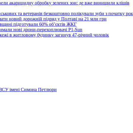
вели акарицидну обробку зелених зон: де вже винищили кліщів
йськових та ветеранів безкоштовно полікували зуби з початку ро
ти новий дорожній підряд у Полтаві на 21 млн грн
вщині підготували 60% об’єктів ЖКГ
мали нові дрони-перехоплювачі P1-Sun
жежі в житловому будинку загинув 47-річний чоловік
 ЗСУ імені Симона Петлюри