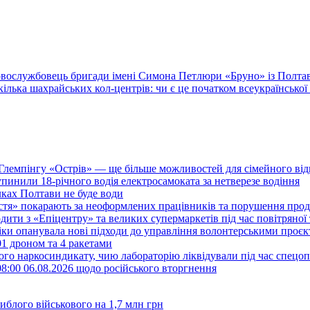
овослужбовець бригади імені Симона Петлюри «Бруно» із Полт
ілька шахрайських кол-центрів: чи є це початком всеукраїнської
лемпінгу «Острів» — ще більше можливостей для сімейного від
зупинили 18-річного водія електросамоката за нетверезе водіння
лках Полтави не буде води
стя» покарають за неоформлених працівників та порушення про
дити з «Епіцентру» та великих супермаркетів під час повітряної
іки опанувала нові підходи до управління волонтерськими проєкт
01 дроном та 4 ракетами
ого наркосиндикату, чию лабораторію ліквідували під час спецоп
8:00 06.08.2026 щодо російського вторгнення
иблого військового на 1,7 млн грн