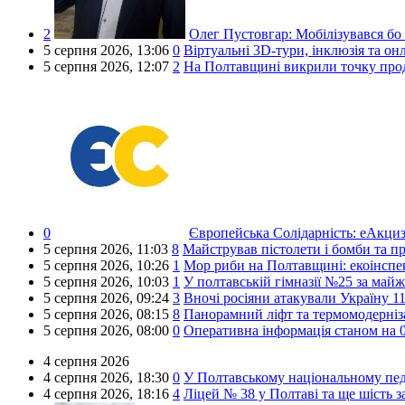
2
Олег Пустовгар:
Мобілізувався бо
5 серпня 2026,
13:06
0
Віртуальні 3D-тури, інклюзія та о
5 серпня 2026,
12:07
2
На Полтавщині викрили точку про
0
Європейська Солідарність:
еАкциз 
5 серпня 2026,
11:03
8
Майстрував пістолети і бомби та пр
5 серпня 2026,
10:26
1
Мор риби на Полтавщині: екоінспе
5 серпня 2026,
10:03
1
У полтавській гімназії №25 за май
5 серпня 2026,
09:24
3
Вночі росіяни атакували Україну 1
5 серпня 2026,
08:15
8
Панорамний ліфт та термомодерніза
5 серпня 2026,
08:00
0
Оперативна інформація станом на 0
4 серпня 2026
4 серпня 2026,
18:30
0
У Полтавському національному пед
4 серпня 2026,
18:16
4
Ліцей № 38 у Полтаві та ще шість 