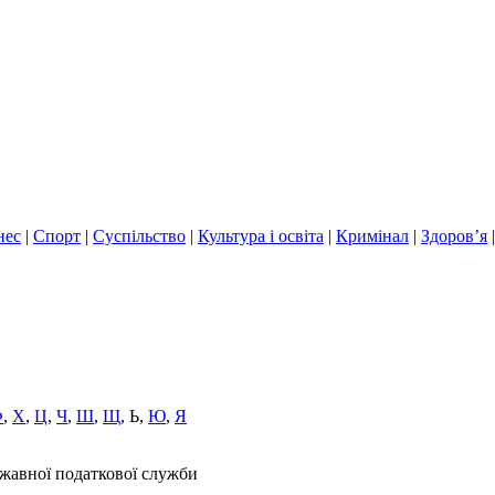
нес
|
Спорт
|
Суспільство
|
Культура і освіта
|
Кримінал
|
Здоров’я
Ф
,
Х
,
Ц
,
Ч
,
Ш
,
Щ
,
Ь
,
Ю
,
Я
ржавної податкової служби