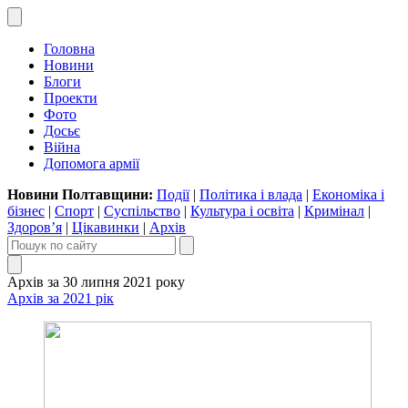
Головна
Новини
Блоги
Проекти
Фото
Досьє
Війна
Допомога армії
Новини Полтавщини:
Події
|
Політика і влада
|
Економіка і
бізнес
|
Спорт
|
Суспільство
|
Культура і освіта
|
Кримінал
|
Здоров’я
|
Цікавинки
|
Архів
Архів за 30 липня 2021 року
Архів за 2021 рік