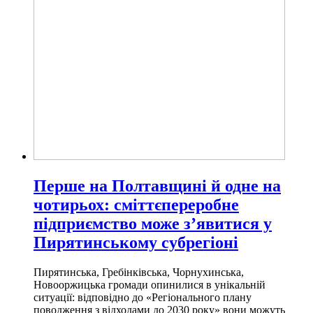
Перше на Полтавщині й одне на
чотирьох: сміттєпереробне
підприємство може з’явитися у
Пирятинському субрегіоні
Пирятинська, Гребінківська, Чорнухинська,
Новооржицька громади опинилися в унікальній
ситуації: відповідно до «Регіонального плану
поводження з відходами до 2030 року» вони можуть