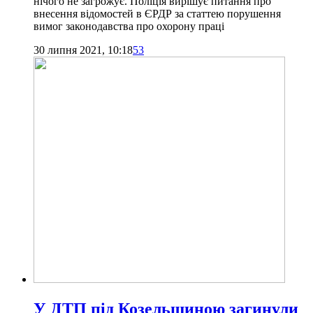
нічого не загрожує. Поліція вирішує питання про
внесення відомостей в ЄРДР за статтею порушення
вимог законодавства про охорону праці
30 липня 2021, 10:18
53
У ДТП під Козельщиною загинули